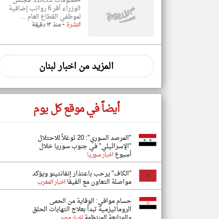
#معلومات للـLBCI: مجلس
الوزراء أقر 6 رواتب إضافية
لموظفي القطاع العام ...
-
النشرة
منذ ١٣ دقيقة
المزيد من اخبار لبنان
أيضاً في موقع كل يوم
"المرصد السوري": 20 توغلاً للاحتلال
"الإسرائيلي" في جنوب سوريا خلال
أسبوع
اخبار سوريا
"الكاف" يرحب باعتذار إنفانتينو ويؤكد
مواصلة التعاون مع الفيفا
اخبار المغرب
حسام موافي: الوقاية من الحمى
الروماتيزمية تبدأ بعلاج التهابات الحلق
والمتابعة المنتظمة
اخبار مصر