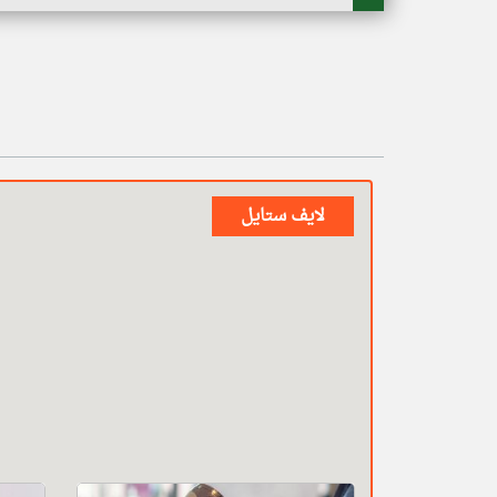
لايف ستايل