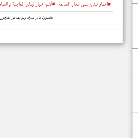
#اخبار لبنان على مدار الساعة
#أهم اخبار لبنان العاجلة والمبا
https://www.klyoum.com/lebanon-news/ar/83-بالصورة-غادر-منزله-ولم-يعد-هل-تعرفون-عنه-شيئا-