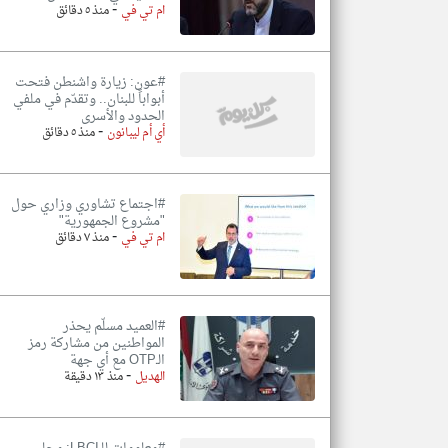
-
ام تي في
منذ ٥ دقائق
#عون: زيارة واشنطن فتحت
أبواباً للبنان.. وتقدّم في ملفي
الحدود والأسرى
-
أي أم ليبانون
منذ ٥ دقائق
#اجتماع تشاوري وزاري حول
"مشروع الجمهورية"
-
ام تي في
منذ ٧ دقائق
#العميد مسلّم يحذر
المواطنين من مشاركة رمز
الـOTP مع أي جهة
-
الهديل
منذ ١٣ دقيقة