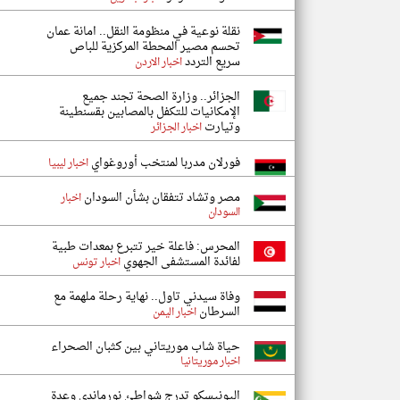
نقلة نوعية في منظومة النقل.. امانة عمان
تحسم مصير المحطة المركزية للباص
سريع التردد
اخبار الاردن
الجزائر.. وزارة الصحة تجند جميع
الإمكانيات للتكفل بالمصابين بقسنطينة
وتيارت
اخبار الجزائر
فورلان مدربا لمنتخب أوروغواي
اخبار ليبيا
مصر وتشاد تتفقان بشأن السودان
اخبار
السودان
المحرس: فاعلة خير تتبرع بمعدات طبية
لفائدة المستشفى الجهوي
اخبار تونس
وفاة سيدني تاول.. نهاية رحلة ملهمة مع
السرطان
اخبار اليمن
حياة شاب موريتاني بين كثبان الصحراء
اخبار موريتانيا
اليونيسكو تدرج شواطئ نورماندي وعدة