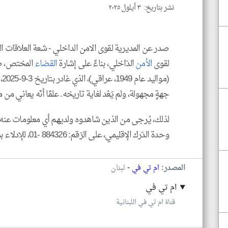
نشر بتاريخ: ٣ أيلول ٢٠٢٥
صدر عن المديرية لقوى الامن الداخلي - شعة العلاقات العامة 
لقوى
الأمن
الدّاخلي، بناءً على إشارة
القضاء
المختص، صو
(م
جهةٍ مجهولة، ولم يَعُد لغاية تاريخه. علمًا أنّه يعاني من
لذلك، يُرجى من الذين شاهدوه ولديهم أي معلومات عنه 
وحدة الدّرك الإقليمي، على الرّقم: 884326 -01، للإدلاء بما لديهم من معلومات.
-
المصدر:
ام تي في
لبنان
ام تي في
قناة ام تي في اللبنانية