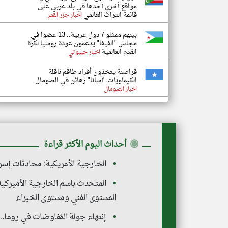
مواقع أخرى أحدها في بلد عربي على
قائمة التراث العالمي
اخبار جزر القمر
بينهم ممثلو 7 دول عربية.. 13 عضوا في
مجلس "الفيفا" يدعمون عودة روسيا لكرة
القدم العالمية
اخبار جيبوتي
قراصنة يتخذون أفراد طاقم ناقلة
الكيماويات "أسانا" رهائن في الصومال
اخبار الصومال
◉
أحداث اليوم الأكثر قراءة
الخارجية الأمريكية: محادثات إسرا
المتحدث باسم الخارجية الأميركية:
المستوى الفني ومستوى الخبراء
إنتهاء جولة المُفاوضات في روما.. إل