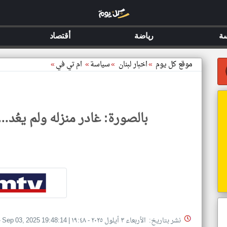
ة
رياضة
أقتصاد
موقع كل يوم
»
اخبار لبنان
»
سياسة
»
ام تي في
»
بالصورة: غادر منزله ولم يعُد..
نشر بتاريخ: الأربعاء ٣ أيلول ٢٠٢٥ - ١٩:٤٨
|
Sep 03, 2025 19:48:14
-