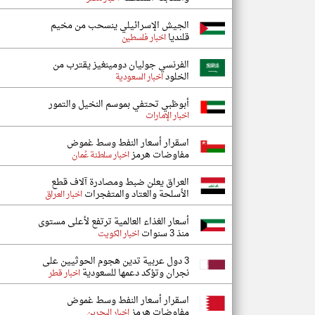
الجيش الإسرائيلي ينسحب من مخيم
قلنديا
اخبار فلسطين
الفرنسي جوليان دومينغيز يقترب من
الخلود
اخبار السعودية
أبوظبي تحتفي بموسم النخيل والتمور
اخبار الإمارات
اسقرار أسعار النفط وسط غموض
مفاوضات هرمز
اخبار سلطنة عُمان
العراق يعلن ضبط ومصادرة آلاف قطع
الأسلحة والعتاد والمتفجرات
اخبار العراق
أسعار الغذاء العالمية ترتفع لأعلى مستوى
منذ 3 سنوات
اخبار الكويت
3 دول عربية تدين هجوم الحوثيين على
نجران وتؤكد دعمها للسعودية
اخبار قطر
اسقرار أسعار النفط وسط غموض
مفاوضات هرمز
اخبار البحرين