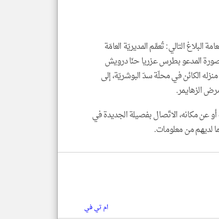
العن
الا
للمق
البلاغ التالي: تُعمِّم المديريّة العامّة
رة المدعو بطرس عزريا حنّا درويش
واليد عام 1949، عراقي)، الذي غادر بتاريخ 3-9-2025، منزله الكائن في محلّة سدّ البوشريّة، إلى
klyoum.com
 مرض الزهايمر.
أو عن مكانه، الاتّصال بفصيلة الجديدة في
ام تي في