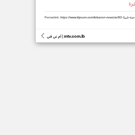
شرة
Permalink:
mtv.com.lb
|
ام تي في