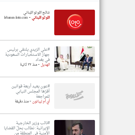
نتائج اللوتو اللبناني
-
اللوتو اللبناني
lebanon-lotto.com
تعبر
المقالات
الموجوده
هنا عن
وجهة
نظر
#علي الزيدي يلتقي برئيس
كاتبيها.
جهاز الاستخبارات السعودية
في بغداد
-
الهديل
منذ ٣٢ ثانية
#عون يعيد أربعة قوانين
أقرّها المجلس النيابي
للمراجعة
-
أي أم ليبانون
منذ دقيقة
#نائب وزير الخارجية
الإيرانية: نطالب بحلّ القضايا
الأمنية في المنطقة من