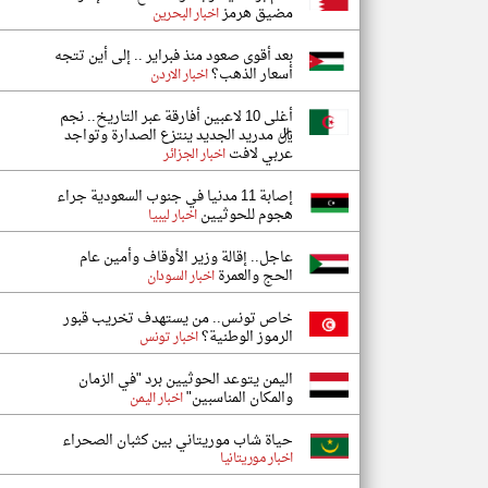
مضيق هرمز
اخبار البحرين
بعد أقوى صعود منذ فبراير .. إلى أين تتجه
أسعار الذهب؟
اخبار الاردن
أغلى 10 لاعبين أفارقة عبر التاريخ.. نجم
ريال مدريد الجديد ينتزع الصدارة وتواجد
عربي لافت
اخبار الجزائر
إصابة 11 مدنيا في جنوب السعودية جراء
هجوم للحوثيين
اخبار ليبيا
عاجل.. إقالة وزير الأوقاف وأمين عام
الحج والعمرة
اخبار السودان
خاص تونس.. من يستهدف تخريب قبور
الرموز الوطنية؟
اخبار تونس
اليمن يتوعد الحوثيين برد "في الزمان
والمكان المناسبين"
اخبار اليمن
حياة شاب موريتاني بين كثبان الصحراء
اخبار موريتانيا