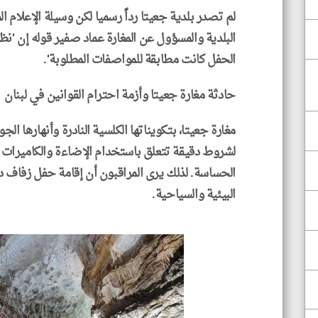
لم تصدر بلدية جعيتا رداً رسميا لكن وسيلة الإعلام ا
البلدية والمسؤول عن المغارة عماد صفير قوله إن '
الحفل كانت مطابقة للمواصفات المطلوبة'.
حادثة مغارة جعيتا وأزمة احترام القوانين في لبنان
مغارة جعيتا، بتكويناتها الكلسية النادرة وأنهارها الجوف
لشروط دقيقة تتعلق باستخدام الإضاءة والكاميرات لت
الحساسة. لذلك يرى المراقبون أن إقامة حفل زفاف د
البيئية والسياحية.