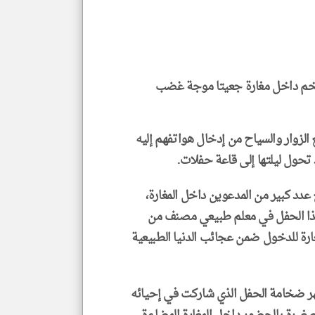
*
جمي
المق
تحم
إسم
الم
و
العن
م داخل مغارة جعيتا موجة غضب
الا
للمق
نع الزوار والسياح من إدخال هواتفهم إليه
 تحول ليلتها إلى قاعة حفلات.
klyoum.com
دد كبير من المدعوين داخل المغارة،
هذا الحفل في معلم طبيعي مصنف من
مغارة للدخول ضمن عجائب الدنيا الطبيعية
ر ضخامة الحفل الذي شاركت في إحيائه