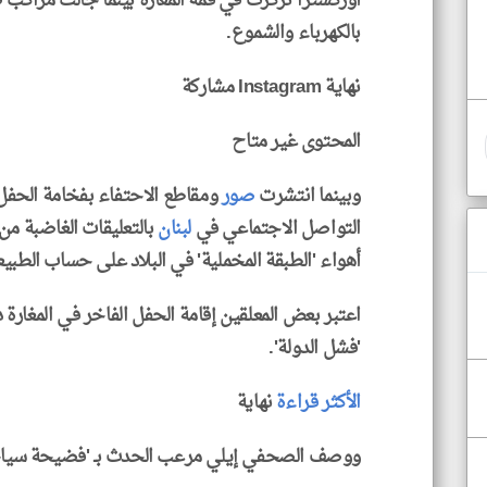
أوركسترا تركزت في قمة المغارة بينما جالت مراكب 
بالكهرباء والشموع.
نهاية Instagram مشاركة
المحتوى غير متاح
وبينما انتشرت
صور
ومقاطع الاحتفاء بفخامة الحفل
التواصل الاجتماعي في
لبنان
بالتعليقات الغاضبة م
أهواء 'الطبقة المخملية' في البلاد على حساب الطبيع
اعتبر بعض المعلقين إقامة الحفل الفاخر في المغارة دل
'فشل الدولة'.
الأكثر قراءة
نهاية
ووصف الصحفي إيلي مرعب الحدث بـ 'فضيحة سياح