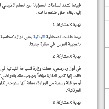
فبينما تشدد السلطات المسؤولة عن المعلم الطبيعي ق
إليه، يقام حفل ضخم داخله.
نهاية X مشاركة, 1
بينما طالبت الصحافية
اللبنانية
يمنى فواز بـ'محاسبة 
بـ'عجيبة العرس' في مغارة جعيتا.
نهاية X مشاركة, 2
في أول رد رسمي، حملت وزارة السياحة اللبنانية في
قالت إنها 'تدير المغارة مؤقتاً بموجب عقد بالتراض
أو موافقة رسمية من الوزارة'، معلنة أنها ستوجه إنذارا
المرتكبة'.
نهاية X مشاركة, 3