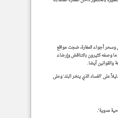
صغيرة بالحضور داخل المغارة المضاءة
 وسحر أجواء المغارة، ضجت مواقع
ن ما وصفه كثيرون بالتناقض وإرضاء
ة والقوانين أيضا.
يلاً على 'الفساد الذي ينخر البلد' وعلى
ية مدوية'.