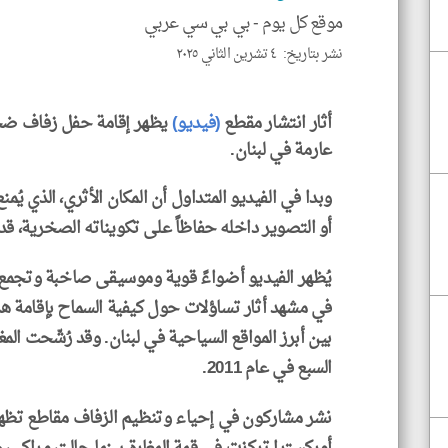
موقع كل يوم -
بي بي سي عربي
نشر بتاريخ: ٤ تشرين الثاني ٢٠٢٥
أثار انتشار مقطع
(فيديو)
يظهر إقامة حفل زفاف ضخ
عارمة في لبنان.
وبدا في الفيديو المتداول أن المكان الأثري، الذي يُم
أو التصوير داخله حفاظاً على تكويناته الصخرية، قد
يُظهر الفيديو أضواءً قوية وموسيقى صاخبة وتجمع ع
في مشهد أثار تساؤلات حول كيفية السماح بإقامة 
بين أبرز المواقع السياحية في لبنان. وقد رُشّحت ال
السبع في عام 2011.
نشر مشاركون في إحياء وتنظيم الزفاف مقاطع تظه