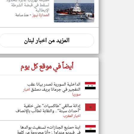
#شبكة تهريب عابرة للحدود
تسقط في قبضة الشرطة
الإيطالية
-
الصدارة نيوز
منذ ساعة
المزيد من اخبار لبنان
أيضاً في موقع كل يوم
الداخلية السورية تصدر بيانا عقب
التفجير في جرمانا بريف دمشق
اخبار
سوريا
إدانة سائقي "طاكسيات" على خلفية
"أحداث سبتة".. والنقابة تطالب بالإنصاف
اخبار المغرب
ابنة «مذيع الجنازات» تستغيث بوالدها
في فيديو متداول: «أنا محرومة من كلمة