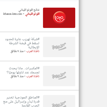
نتائج اللوتو اللبناني
-
اللوتو اللبناني
lebanon-lotto.com
تعبر
المقالات
الموجوده
هنا عن
وجهة
نظر
#شبكة تهريب عابرة للحدود
كاتبيها.
تسقط في قبضة الشرطة
الإيطالية
-
نافذة العرب
منذ ٧ دقائق
#المكسرات.. ماذا يحدث
لجسمك عند تناولها يوميًا؟
-
نافذة العرب
منذ ٩ دقائق
#المناطق النموذجية تختبر
قدرة لبنان وإسرائيل على منع
الحرب القادمة