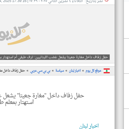
نشر بتاريخ: الثلاثاء ٤ تشرين الثاني ٢٠٢٥ - ١٧:٣٩
|
4, 2025 17:39:16
حفل زفاف داخل مغارة جعيتا يشعل غضب اللبنانيين: ترف طبقي أم استهتار ب
موقع كل يوم
اخبار لبنان
سياسة
بي بي سي عربي
حفل زفاف داخل مغا
حفل زفاف داخل "مغارة جعيتا" يشعل غ
استهتار بمعلم ط
اخبار لبنان