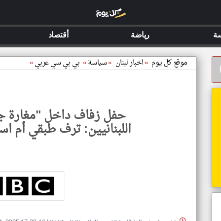
ة
رياضة
أقتصاد
موقع كل يوم
»
اخبار لبنان
»
سياسة
»
بي بي سي عربي
»
حفل زفاف داخل "مغارة 
اللبنانيين: ترف طبقي أم اس