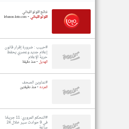
نتائج اللوتو اللبناني
-
اللوتو اللبناني
lebanon-lotto.com
تعبر
المقالات
الموجوده
هنا عن
وجهة
نظر
#حبيب : ضرورة إقرار قانون
كاتبيها.
إعلام جديد وعصري يحفظ
حرية الإعلام
-
الهديل
منذ دقيقة
#عناوين الصحف
-
المرده
منذ دقيقتين
#التحكم المروري: 11 جريحًا
في 9 حوادث سير خلال 24
ساعة