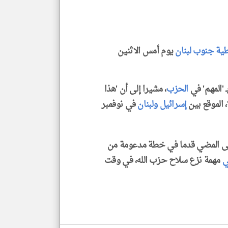
إسم
الم
و
العن
الا
للمق
طية
جنوب
لبنان
يوم أمس الاثنين
'المهم' في
الحزب
، مشيرا إلى أن 'هذا
klyoum.com
، الموقع بين
إسرائيل
ولبنان
في نوفمبر
لى المضي قدما في خطة مدعومة من
ي
مهمة نزع سلاح حزب الله، في وقت