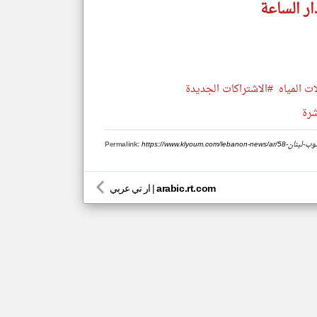
ار الساعة
ت المياه
#الاشتراكات الجديدة
شرة
-في-جنوب-لبنان
Permalink:
arabic.rt.com
|
ار تي عربي