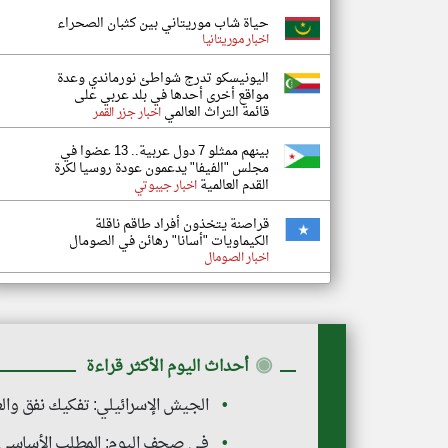
حياة شاب موريتاني بين كثبان الصحراء
اخبار موريتانيا
اليونيسكو تدرج شواطئ نورماندي وعدة
مواقع أخرى أحدها في بلد عربي على
قائمة التراث العالمي
اخبار جزر القمر
بينهم ممثلو 7 دول عربية.. 13 عضوا في
مجلس "الفيفا" يدعمون عودة روسيا لكرة
القدم العالمية
اخبار جيبوتي
قراصنة يتخذون أفراد طاقم ناقلة
الكيماويات "أسانا" رهائن في الصومال
اخبار الصومال
◉
أحداث اليوم الأكثر قراءة
الجيش الإسرائيلي: تفكيك نفق وال
في صحف اليوم: المطلب الأساسي لل