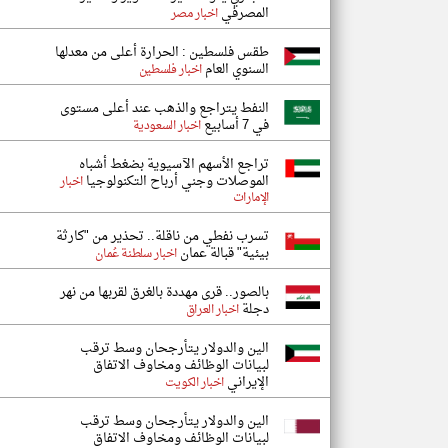
المصرفي
اخبار مصر
طقس فلسطين : الحرارة أعلى من معدلها
السنوي العام
اخبار فلسطين
النفط يتراجع والذهب عند أعلى مستوى
في 7 أسابيع
اخبار السعودية
تراجع الأسهم الآسيوية بضغط أشباه
الموصلات وجني أرباح التكنولوجيا
اخبار
الإمارات
تسرب نفطي من ناقلة.. تحذير من "كارثة
بيئية" قبالة عمان
اخبار سلطنة عُمان
بالصور.. قرى مهددة بالغرق لقربها من نهر
دجلة
اخبار العراق
الين والدولار يتأرجحان وسط ترقب
لبيانات الوظائف ومخاوف الاتفاق
الإيراني
اخبار الكويت
الين والدولار يتأرجحان وسط ترقب
لبيانات الوظائف ومخاوف الاتفاق