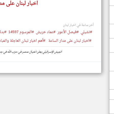
اخبار لبنان على مد
أخر ساعة في اخبار لبنان
#تشيلي
#فيصل الأعور
#عماد خريش
#المرسوم 14597
#بدلا
#اخبار لبنان على مدار الساعة
#أهم اخبار لبنان العاجلة والمبا
https://www.klyoum.com/lebanon-news/ar/58-الجيش-الإسرائيلي-يعلن-اغتيال-عنصر-في-حزب-الله