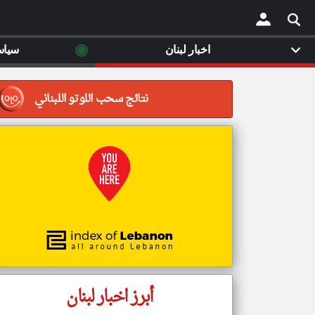
◉
اخبار لبنان
سياس
×
نتائج سحب اللوتو اللبناني
أبرز اخبار لبنان