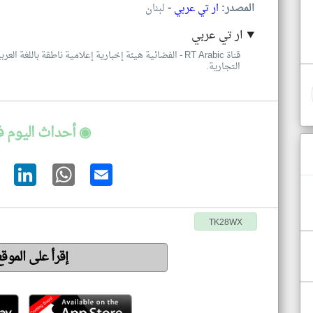
-
المصدر:
ار تي عربي
لبنان
ار تي عربي
قناة RT Arabic - الفضائية هيئة إخبارية إعلامية ناطقة با
التجارية.
◉ أحداث اليوم ف
TK28WX
إقرأ على الموق