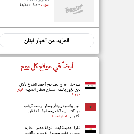
#أسرار الصحف
-
المرده
منذ ٢٢ دقيقة
المزيد من اخبار لبنان
أيضاً في موقع كل يوم
سوريا.. رواج تصريح أحمد الشرع لأهل
دير الزور بكلمة افتتاح مطار المدينة
اخبار
سوريا
الين والدولار يتأرجحان وسط ترقب
لبيانات الوظائف ومخاوف الاتفاق
الإيراني
اخبار المغرب
قفزة جديدة لبنك البركة مصر.. حازم
حجازي يقود مسيرة التطوير والتميز