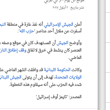
موقع كل يوم -
ار تي عربي
نشر بتاريخ: ٢ أيلول ٢٠٢٥
أعلن
الجيش الإسرائيلي
أنه نفذ غارة في منطقة
النب
أسفرت عن مقتل أحد عناصر '
حزب الله
'.
وأوضح
الجيش
أن المستهدف كان في موقع وصفه بـ 
العنصر كان ينشط في خرق لاتفاق
وقف إطلاق النار
'
الماضي.
وكانت
الحكومة اللبنانية
قد وافقت الشهر الماضي ع
الولايات المتحدة
، تهدف إلى أن يتولى
الجيش اللبنان
شدد فيه الحزب على أنه سيقاوم هذه الخطوة.
المصدر: 'تايمز أوف إسرائيل'