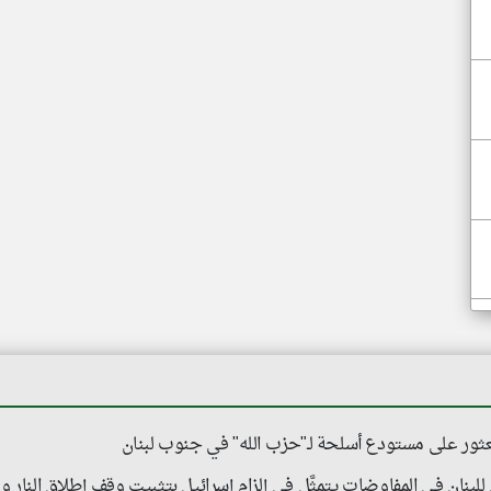
عثور على مستودع أسلحة لـ"حزب الله" في جنوب لبنان
بنان في المفاوضات يتمثَّل في إلزام إسرائيل بتثبيت وقف إطلاق النار 