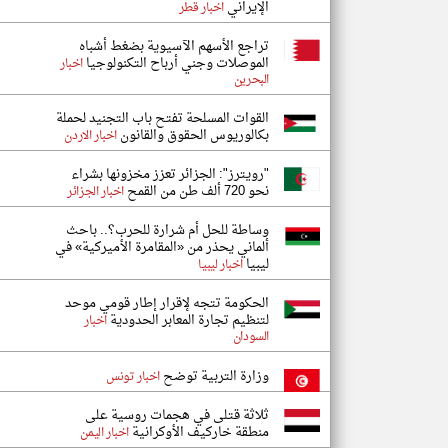
الإيراني
اخبار قطر
تراجع الأسهم الآسيوية بضغط أشباه
الموصلات وجني أرباح التكنولوجيا
اخبار
البحرين
القوات المسلحة تفتح باب التجنيد لحملة
بكالوريوس الحقوق والقانون
اخبار الاردن
"رويترز": الجزائر تعزز مخزونها بشراء
نحو 720 ألف طن من القمح
اخبار الجزائر
وساطة للحل أم شرارة للحرب؟.. باحث
ألماني يحذر من «المقامرة الأميركية» في
ليبيا
اخبار ليبيا
الحكومة تتجه لإقرار إطار قومي موحد
لتنظيم تجارة المعابر الحدودية
اخبار
السودان
وزارة التربية توضح
اخبار تونس
ثلاثة قتلى في هجمات روسية على
منطقة خاركيف الأوكرانية
اخبار اليمن