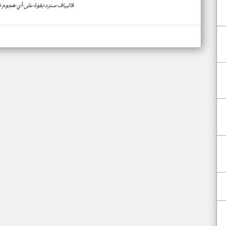
https://www.klyoum.com/lebanon-news/ar/39-قاليباف-سنرد-بقوة-على