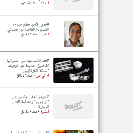
-
المرده
منذ دقيقتين
#قوى الأمن تعمّم صورة
المفقودة القاصر نور بعلبكي
-
النشرة
منذ ٥ دقائق
#بعد انكشافهم في أستراليا...
تفاصيل جديدة عن توقيف
"شبكة الكوكايين"
-
ام تي في
منذ ٦ دقائق
#حيدر التقى وفدين من
"اوجيرو" ومنظمة العمل
الدولية
-
النشرة
منذ ٩ دقائق