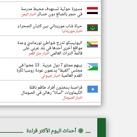
مسيّرة حوثية تستهدف محيط مدرسة
في حجر بالضالع دون خسائر
اخبار اليمن
حياة شاب موريتاني بين كثبان الصحراء
اخبار موريتانيا
اليونيسكو تدرج شواطئ نورماندي وعدة
مواقع أخرى أحدها في بلد عربي على
قائمة التراث العالمي
اخبار جزر القمر
بينهم ممثلو 7 دول عربية.. 13 عضوا في
مجلس "الفيفا" يدعمون عودة روسيا لكرة
القدم العالمية
اخبار جيبوتي
قراصنة يتخذون أفراد طاقم ناقلة
الكيماويات "أسانا" رهائن في الصومال
اخبار الصومال
◉
أحداث اليوم الأكثر قراءة