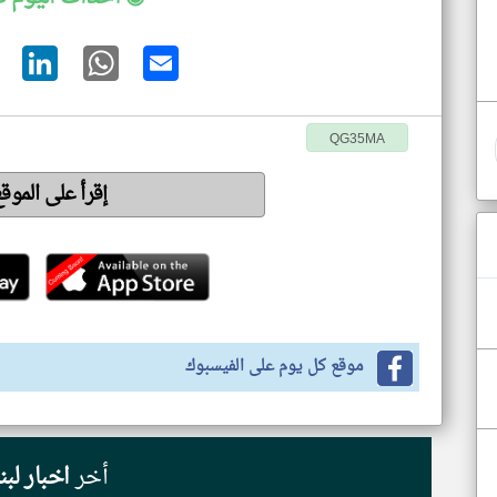
QG35MA
إقرأ على الموق
موقع كل يوم على الفيسبوك
أخر
اخبار لبن