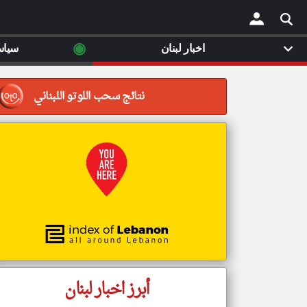
◉
اخبار لبنان
سياس
×
نتائج سحب اللوتو اللبناني
أبرز اخبار لبنان