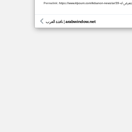
-أي-هجوم-نتعرض-له
Permalink:
arabwindow.net
|
نافذة العرب