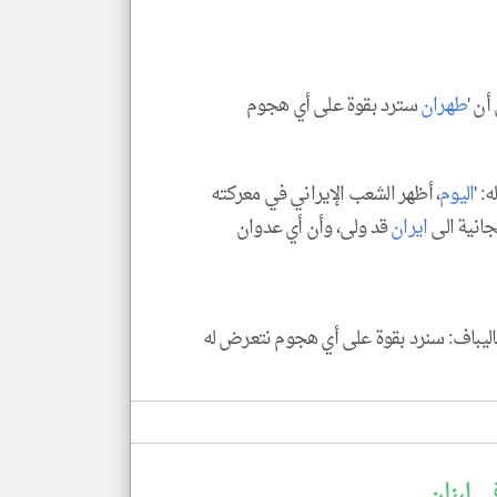
الا
للمق
أن '
طهران
سترد بقوة على أي هجوم
klyoum.com
: '
اليوم
، أظهر الشعب الإيراني في معركته
انية الى
ايران
قد ولى، وأن أي عدوان
ي لبنان