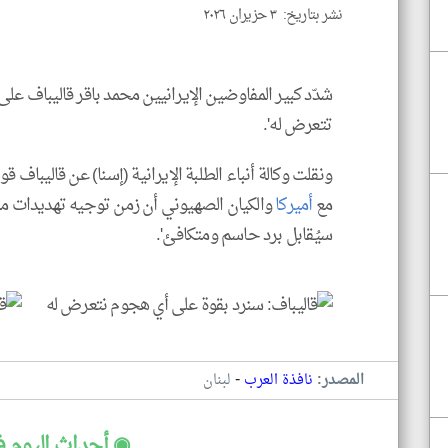
نشر بتاريخ: ٣ حزيران ٢٠٢٦
شدّد كبير المفاوضين الإيرانيين محمد باقر قاليباف على 
تتعرض له'.
ونقلت وكالة أنباء الطلبة الإيرانية (إسنا) عن قاليباف قوله
مع
أميركا
والكيان الصهيوني أن زمن توجيه تهديدات مج
سيُقابل برد حاسم ومتكافئ'.
-
المصدر:
نافذة العرب
لبنان
◉ أحداث اليوم ف