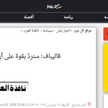
ة
رياضة
أقتصاد
موقع كل يوم
»
اخبار لبنان
»
سياسة
»
نافذة العرب
»
قاليباف: سنردّ بقوة على 
نشر بتاريخ: الأربعاء ٣ حزيران ٢٠٢٦ - ٢٣:٠٨
|
un 03, 2026 23:08:21