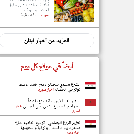
#ليست السلطة فقط… 8
أطعمة تساعدك على تناول
الخضار والفواكه
-
المرده
منذ ١٥ دقيقة
المزيد من اخبار لبنان
أيضاً في موقع كل يوم
الشرع وعبدي يبحثان دمج "قسد" وسط
توتر في الحسكة
اخبار سوريا
أسعار الغاز الأوروبية ترتفع طفيفاً
وتتراجع للأسبوع الثاني على التوالي
اخبار
المغرب
تعزيز الردع الجماعي.. توقيع اتفاقية دفاع
مشترك بين باكستان وتركيا والسعودية
اخبار مصر