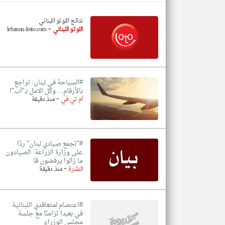
نتائج اللوتو اللبناني
-
اللوتو اللبناني
lebanon-lotto.com
تعبر
المقالات
الموجوده
هنا عن
وجهة
نظر
#السياحة في لبنان: تراجع
كاتبيها.
بالأرقام... وكل الامل بـ"آب"!
-
ام تي في
منذ دقيقة
#"تجمع صيادي لبنان" ردًا
على وزارة الزراعة: الصيادون
ما زالوا يرفضون قا
-
النشرة
منذ دقيقة
#اعتصام لمتعاقدي اللبنانية
في بعبدا تزامنًا مع جلسة
مجلس الوزراء