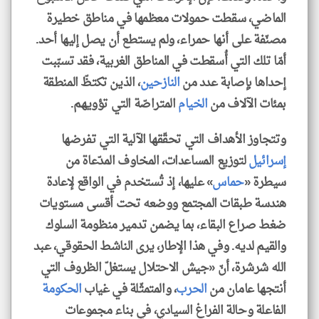
الماضي، سقطت حمولات معظمها في مناطق خطيرة
مصنّفة على أنها حمراء، ولم يستطع أن يصل إليها أحد.
أمّا تلك التي أُسقطت في المناطق الغربية، فقد تسبّبت
إحداها بإصابة عدد من
النازحين
، الذين تكتظّ المنطقة
بمئات الآلاف من
الخيام
المتراصّة التي تؤويهم.
وتتجاوز الأهداف التي تحقّقها الآلية التي تفرضها
إسرائيل
لتوزيع المساعدات، المخاوف المدّعاة من
سيطرة «
حماس
» عليها، إذ تُستخدم في الواقع لإعادة
هندسة طبقات المجتمع ووضعه تحت أقسى مستويات
ضغط صراع البقاء، بما يضمن تدمير منظومة السلوك
والقيم لديه. وفي هذا الإطار، يرى الناشط الحقوقي، عبد
الله شرشرة، أنّ «جيش الاحتلال يستغلّ الظروف التي
أنتجها عامان من
الحرب
، والمتمثّلة في غياب
الحكومة
الفاعلة وحالة الفراغ السيادي، في بناء مجموعات