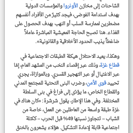
الشاحنات إلى مخازن
الأونروا
والمؤسسات الدولية
بهدف استدامة الفوضى، فيجد كثيرٌ من الأفراد أنفسهم
مضطرين لممارسة السلب أو النهب بهدف الحصول على
الغذاء. هنا تصبح الحاجة المعيشية المباشرة عاملاً
ضاغطاً يذيب الحدود الأخلاقية والقانونية».
وهكذا، يعيد الاحتلال هيكلة الطبقات الاجتماعية في
قطاع غزة
، وذلك عبر إقصاء النخب من المشهد العام، إمّا
عبر الاغتيال أو عبر التهجير القسري. وبالموازاة، يجري
تحييد
قوى الأمن
، وضرب البنى التحتية للمجتمع المدني
والقطاع الخاص، ما يؤدّى إلى فراغ في بنى السلطة
المختلفة. وفي هذا الإطار، يقول شرشرة: «كان هناك في
غزة طبقة واسعة من العاطلين عن العمل، خاصة من
الشباب – تتجاوز نسبتها 49% قبل الحرب – ككتلة
اجتماعية قابلة لإعادة التشكيل. هؤلاء يشعرون بالخنق