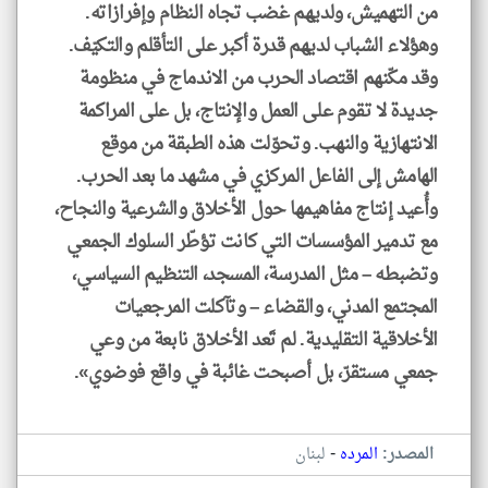
من التهميش، ولديهم غضب تجاه النظام وإفرازاته.
وهؤلاء الشباب لديهم قدرة أكبر على التأقلم والتكيّف.
وقد مكّنهم اقتصاد الحرب من الاندماج في منظومة
جديدة لا تقوم على العمل والإنتاج، بل على المراكمة
الانتهازية والنهب. وتحوّلت هذه الطبقة من موقع
الهامش إلى الفاعل المركزي في مشهد ما بعد الحرب.
وأُعيد إنتاج مفاهيمها حول الأخلاق والشرعية والنجاح،
مع تدمير المؤسسات التي كانت تؤطّر السلوك الجمعي
وتضبطه – مثل المدرسة، المسجد، التنظيم السياسي،
المجتمع المدني، والقضاء – وتآكلت المرجعيات
الأخلاقية التقليدية. لم تَعد الأخلاق نابعة من وعي
جمعي مستقرّ، بل أصبحت غائبة في واقع فوضوي».
-
المصدر:
المرده
لبنان