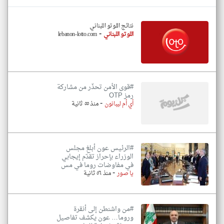
نتائج اللوتو اللبناني
-
اللوتو اللبناني
lebanon-lotto.com
#قوى الأمن تحذّر من مشاركة
رمز OTP
-
أي أم ليبانون
منذ ٥٥ ثانية
#الرئيس عون أبلغ مجلس
الوزراء بإحراز تقدّم إيجابي
في مفاوضات روما في مس
-
يا صور
منذ ٥٦ ثانية
#من واشنطن إلى أنقرة
وروما… عون يكشف تفاصيل