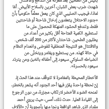
بكيس من الطحين بعد معركة من التدافع والاقتتال
شهدت ضرب بعض الشبان، آخرين بالسلاح الأبيض. أمّا
لماذا، فيجيب الصليبي الذي كان يعمل معلّماً حكومياً بأنّ
«جنود الاحتلال يتعمّدون إدخال شاحنة أو شاحنتين
فقط، وتندفع الحشود المنهكة للحصول على ما
تستطيع. الكمية المتاحة أقل بكثير من أعداد من
يطلبون الطحين. شاحنتان لأكثر من 200 ألف شخص.
والاقتتال هو النتيجة المنطقية للفوضى وانعدام النظام
في حالة كهذه. من يستطيع ويغامر ويتخلّى عن
انضباطه السلوكي سيعود إلى أطفاله بالخبز، ومن يتردّد
سيعود بالحسرة».
الأخطار المحيطة بالمغامرة لا تتوقّف عند هذا الحدّ، إذ
إنّ لحظة واحدة يقرّر فيها أحد الجنود أنه يشعر بالخطر،
تمنحه الضوء الأخضر لارتكاب مجزرة، من دون الرجوع
إلى القيادة العليا. حدث ذلك، أمس، حيث يروي أحمد
مقداد الذي شاهد الواقعة ونجا منها بأعجوبة أنّ «الآلاف