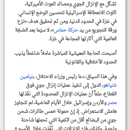
تشكّل مع الإنزال الجوي ومصائد الموت الأميركية،
ثالوث الانعطافة الإسرائيلية لتحسين الوضع الإنساني
في غزة في الحدود الدنيا، ومن ثم تحقيق هدف «نزع
ورقة التجويع من يد
حركة حماس
»، لا سيّما بعد الضجّة
العالمية التي أثارتها المجاعة في غزة.
أصبحت الحاجة المعيشية المباشرة عاملاً ضاغطاً يذيب
الحدود الأخلاقية والقانونية
وفي هذا السياق، دعا رئيس وزراء الاحتلال،
بنيامين
نتنياهو
، الدول إلى تنفيذ عمليات إنزال جوي فوق
القطاع، علماً أنّ عمليات الإنزال المحدودة التي نفّذتها
مصر
والأردن وإسرائيل خلال الأيام الماضية، لم تتجاوز
هامش الاستعراض. إذ إنّ حمولة خمس طائرات شحن
جوي من البضائع أقل من الكمية التي تحملها شاحنة
واحدة. وكذلك، فإنّ الإنزالات التي نُفّذت خلال الأسبوع