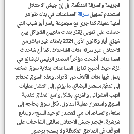
الجريمة والسرقة المنظّمة. بل إنّ جيش الاحتلال
استخدم تسهيل
سرقة
المساعدات في بناء ظواهر
أمنية عميلة، كما جرى مع مجموعة ياسر أبو شباب التي
حصلت على تمويل يُقدّر بمئات ملايين الشواكل بين
شهرَي أيار وكانون الأول 2024 بغطاء غير مباشر من
الاحتلال، عبر سرقة مئات الشاحنات. كما أنّ شاحنات
المساعدات أضحت مؤخّراً المصدر الرئيس للبضائع في
غزة، حيث أصبح تداول المساعدات بمثابة سوق ضخمة
يعمل فيها مئات الآلاف من الأفراد. وهذه السوق تحتاج
إلى تدفّق مستمر للبضائع، ما يؤدّي إلى انتشار عمليات
النهب العشوائي والفردي بشكل واسع النطاق لتغذية
السوق واستمرار عملية التداول. فكل سوق بحاجة إلى
سلعة، والمساعدات هي المصدر الوحيد للسلع». ويتابع
شرشرة: «يُجبر جيش الاحتلال سائقي الشاحنات على
التوقّف في المناطق المكتظّة ولا يسمح بوصول