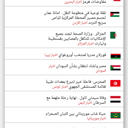
مفاوضات هرمز
اخبار البحرين
نقلة نوعية في منظومة النقل.. امانة عمان
تحسم مصير المحطة المركزية للباص
سريع التردد
اخبار الاردن
الجزائر.. وزارة الصحة تجند جميع
الإمكانيات للتكفل بالمصابين بقسنطينة
وتيارت
اخبار الجزائر
فورلان مدربا لمنتخب أوروغواي
اخبار ليبيا
مصر وتشاد تتفقان بشأن السودان
اخبار
السودان
المحرس: فاعلة خير تتبرع بمعدات طبية
لفائدة المستشفى الجهوي
اخبار تونس
وفاة سيدني تاول.. نهاية رحلة ملهمة مع
السرطان
اخبار اليمن
حياة شاب موريتاني بين كثبان الصحراء
اخبار موريتانيا