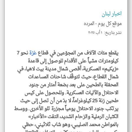
للمق
اخبار لبنان
موقع كل يوم -
المرده
نشر بتاريخ: ١ أب ٢٠٢٥
klyoum.com
يقطع مئات الآلاف من المجوّعين في قطاع
غزة
نحو 7
كيلومترات مشياً على الأقدام للوصول إلى قاعدة
«زيكيم» العسكرية، أقصى شمال مدينة بيت لاهيا، في
شمال القطاع، حيث تتوقّف شاحنات المساعدات
المحمّلة بالطحين على بعد بضعة أمتار من جنود
الاحتلال والآليات العسكرية. وللحصول على كيس
طحين زنة 25 كيلوغراماً، لا بدّ من أن تصل إلى حيث
يرتكب جنود الاحتلال يومياً مجزرة تلو الأخرى. ووسط
الكثبان الرملية والزحام الشديد، التقت «الأخبار»
بالمواطن محمد الصليبي، وهو شاب ثلاثيني، حظي