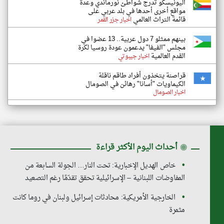
اليونيسكو تدرج شواطئ نورماندي وعدة
مواقع أخرى أحدها في بلد عربي على
قائمة التراث العالمي
اخبار جزر القمر
بينهم ممثلو 7 دول عربية.. 13 عضوا في
مجلس "الفيفا" يدعمون عودة روسيا لكرة
القدم العالمية
اخبار جيبوتي
قراصنة يتخذون أفراد طاقم ناقلة
الكيماويات "أسانا" رهائن في الصومال
اخبار الصومال
◉
أحداث اليوم الأكثر قراءة
خاص الهديل الإخبارية: تحت النار… الجولة السابعة من
المفاوضات اللبنانية – الإسرائيلية تحقق تقدّمًا رغم التصعيد
الخارجية الأمريكية: محادثات إسرائيل ولبنان في روما كانت
مثمرة