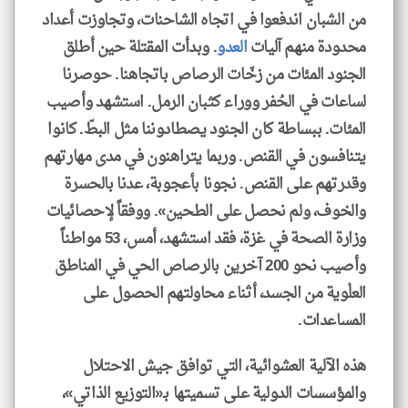
من الشبان اندفعوا في اتجاه الشاحنات، وتجاوزت أعداد
محدودة منهم آليات
العدو
. وبدأت المقتلة حين أطلق
الجنود المئات من زخّات الرصاص باتجاهنا. حوصرنا
لساعات في الحُفر ووراء كثبان الرمل. استشهد وأصيب
المئات. ببساطة كان الجنود يصطادوننا مثل البطّ. كانوا
يتنافسون في القنص. وربما يتراهنون في مدى مهارتهم
وقدرتهم على القنص. نجونا بأعجوبة، عدنا بالحسرة
والخوف، ولم نحصل على الطحين». ووفقاً لإحصائيات
وزارة الصحة في غزة، فقد استشهد، أمس، 53 مواطناً
وأصيب نحو 200 آخرين بالرصاص الحي في المناطق
العلْوية من الجسد، أثناء محاولتهم الحصول على
المساعدات.
هذه الآلية العشوائية، التي توافق جيش الاحتلال
والمؤسسات الدولية على تسميتها بـ«التوزيع الذاتي»،