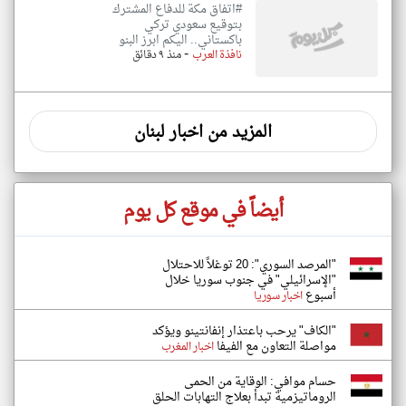
#اتفاق مكة للدفاع المشترك
بتوقيع سعودي تركي
باكستاني.. اليكم ابرز البنو
-
نافذة العرب
منذ ٩ دقائق
المزيد من اخبار لبنان
أيضاً في موقع كل يوم
"المرصد السوري": 20 توغلاً للاحتلال
"الإسرائيلي" في جنوب سوريا خلال
أسبوع
اخبار سوريا
"الكاف" يرحب باعتذار إنفانتينو ويؤكد
مواصلة التعاون مع الفيفا
اخبار المغرب
حسام موافي: الوقاية من الحمى
الروماتيزمية تبدأ بعلاج التهابات الحلق