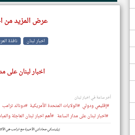
عرض المزيد من اخ
اخبار لبنان
نافذة العر
اخبار لبنان على مد
أخر ساعة في اخبار لبنان
#إقليمي ودولي
#الولايات المتحدة الأمريكية
#دونالد ترامب
#اخبار لبنان على مدار الساعة
#أهم اخبار لبنان العاجلة والمبا
https://www.klyoum.com/lebanon-news/ar/35-زيلينسكي-محادثتي-الأخيرة-مع-ترامب-هي