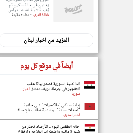
#جزء من الخلايا السرطانية
يختبئ في حالة سكون ثم
يُعيد تنشيط نفسه.. دراس
-
نافذة العرب
منذ ٣١ دقيقة
المزيد من اخبار لبنان
أيضاً في موقع كل يوم
الداخلية السورية تصدر بيانا عقب
التفجير في جرمانا بريف دمشق
اخبار
سوريا
إدانة سائقي "طاكسيات" على خلفية
"أحداث سبتة".. والنقابة تطالب بالإنصاف
اخبار المغرب
حالة الطقس اليوم.. الأرصاد تحذر من
شبورة مائية واضطراب الملاحة وارتفاع