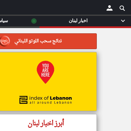
◉
اخبار لبنان
سياس
×
نتائج سحب اللوتو اللبناني
أبرز اخبار لبنان