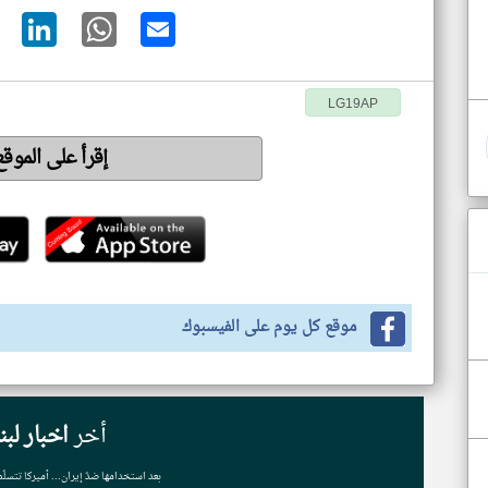
LG19AP
إقرأ على الموق
موقع كل يوم على الفيسبوك
أخر
اخبار لبن
بعد استخدامها ضدّ إيران... أميركا تتسلّ