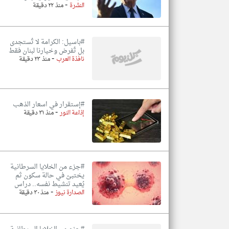
-
النشرة
منذ ٢٢ دقيقة
#باسيل: الكرامة لا تُستجدى
بل تُفرض وخيارنا لبنان فقط
-
نافذة العرب
منذ ٢٣ دقيقة
#إستقرار في اسعار الذهب
-
إذاعة النور
منذ ٣١ دقيقة
#جزء من الخلايا السرطانية
يختبئ في حالة سكون ثم
يُعيد تنشيط نفسه.. دراس
-
الصدارة نيوز
منذ ٣٠ دقيقة