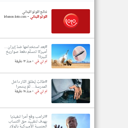
نتائج اللوتو اللبناني
-
اللوتو اللبناني
lebanon-lotto.com
تعبر
المقالات
الموجوده
هنا عن
وجهة
نظر
#بعد استخدامها ضدّ إيران...
كاتبيها.
أميركا تتسلّم دفعة صواريخ
كبيرة!
-
ام تي في
منذ ١٢ دقيقة
#طالبٌ يُطلق النّار داخل
المدرسة... ثمّ ينتحر!
-
ام تي في
منذ ١٨ دقيقة
#ترامب وقع أمرا تنفيذيا
يهدف لتقييد حق اكتساب
الجنسية الأميركية بالولاد