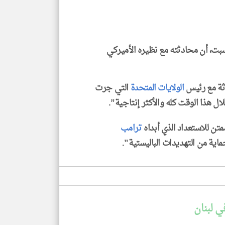
الا
للمق
بت، أن محادثته مع نظيره الأميركي
klyoum.com
دثة مع رئيس
الولايات المتحدة
التي جرت
ل هذا الوقت كله والأكثر إنتاجية”.
متن للاستعداد الذي أبداه
ترامب
اية من التهديدات الباليستية”.
ي لبنان