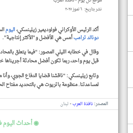
موقع كل يوم -
نافذة العرب
نشر بتاريخ: ٦ تموز ٢٠٢٥
أكد الرئيس الأوكراني فولوديمير زيلينسكي،
اليوم
الس
دونالد ترامب
أمس هي الأفضل و”الأكثر إنتاجية”.
وقال في خطابه الليلي المصور: “فيما يتعلق بالمحا
قبل يوم واحد، ربما تكون أفضل محادثة أجريناها خلا
وتابع زيلينسكي: “ناقشنا قضايا الدفاع الجوي، وأنا م
لمساعدتنا. منظومة باتريوت هي بالتحديد مفتاح الحم
-
المصدر:
نافذة العرب
لبنان
◉ أحداث اليوم ف