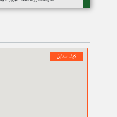
لايف ستايل