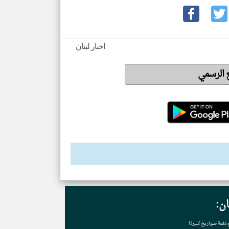
اخبار لبنان
ع الرسمي
ان:
م دفعة صواريخ كبيرة!