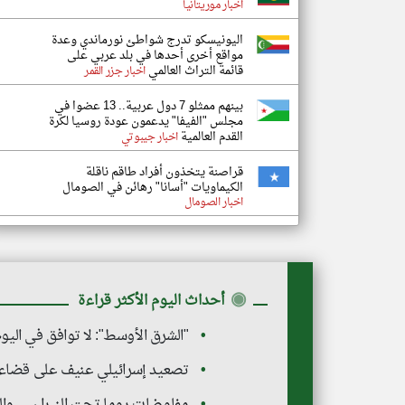
اخبار موريتانيا
اليونيسكو تدرج شواطئ نورماندي وعدة
مواقع أخرى أحدها في بلد عربي على
قائمة التراث العالمي
اخبار جزر القمر
بينهم ممثلو 7 دول عربية.. 13 عضوا في
مجلس "الفيفا" يدعمون عودة روسيا لكرة
القدم العالمية
اخبار جيبوتي
قراصنة يتخذون أفراد طاقم ناقلة
الكيماويات "أسانا" رهائن في الصومال
اخبار الصومال
◉
أحداث اليوم الأكثر قراءة
"الشرق الأوسط": لا توافق في اليوم
تصعيد إسرائيلي عنيف على قضاء صور
مفاوضات روما تحت النيران… وال