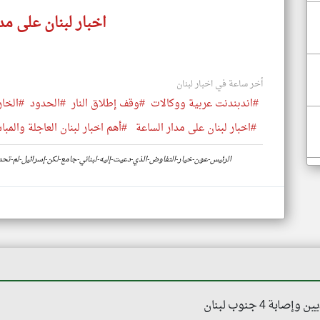
اخبار لبنان على مد
أخر ساعة في اخبار لبنان
#اندبندنت عربية ووكالات
#وقف إطلاق النار
#الحدود
#الخار
#اخبار لبنان على مدار الساعة
#أهم اخبار لبنان العاجلة والمبا
https://www.klyoum.com/lebanon-news/ar/35-الرئيس-عون-خيار-التفاوض-الذي-دعيت-إليه-لبناني-جامع-لكن-إسرائيل-ل
ة 4 جنوب لبنان