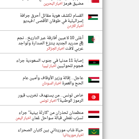
مضيق هرمز
اخبار البحرين
القسام تكشف هوية مقاتل أحرق جرافة
إسرائيلية في طوفان الأقصى / فيديو
اخبار الاردن
أغلى 10 لاعبين أفارقة عبر التاريخ.. نجم
ريال مدريد الجديد ينتزع الصدارة وتواجد
عربي لافت
اخبار الجزائر
إصابة 11 مدنيا في جنوب السعودية جراء
هجوم للحوثيين
اخبار ليبيا
عاجل.. إقالة وزير الأوقاف وأمين عام
الحج والعمرة
اخبار السودان
خاص تونس.. من يستهدف تخريب قبور
الرموز الوطنية؟
اخبار تونس
منظمتان تحذران من “كارثة بيئية” جراء
تسرّب نفطي قبالة سواحل عُمان
اخبار اليمن
حياة شاب موريتاني بين كثبان الصحراء
اخبار موريتانيا