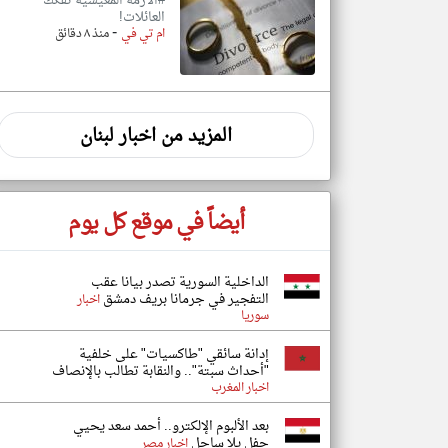
#الأزمة المعيشيّة تُفكّك
العائلات!
-
ام تي في
منذ ٨ دقائق
المزيد من اخبار لبنان
أيضاً في موقع كل يوم
الداخلية السورية تصدر بيانا عقب
التفجير في جرمانا بريف دمشق
اخبار
سوريا
إدانة سائقي "طاكسيات" على خلفية
"أحداث سبتة".. والنقابة تطالب بالإنصاف
اخبار المغرب
بعد الألبوم الإلكترو.. أحمد سعد يحيي
حفل يلا ساحل
اخبار مصر