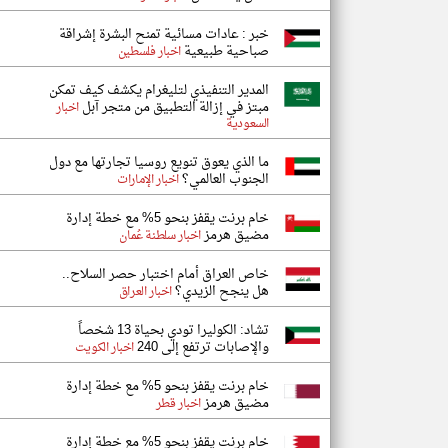
خبر : عادات مسائية تمنح البشرة إشراقة
صباحية طبيعية
اخبار فلسطين
المدير التنفيذي لتليغرام يكشف كيف تمكن
مبتز في إزالة التطبيق من متجر آبل
اخبار
السعودية
ما الذي يعوق تنويع روسيا تجارتها مع دول
الجنوب العالمي؟
اخبار الإمارات
خام برنت يقفز بنحو 5% مع خطة إدارة
مضيق هرمز
اخبار سلطنة عُمان
خاص العراق أمام اختبار حصر السلاح..
هل ينجح الزيدي؟
اخبار العراق
تشاد: الكوليرا تودي بحياة 13 شخصاً
والإصابات ترتفع إلى 240
اخبار الكويت
خام برنت يقفز بنحو 5% مع خطة إدارة
مضيق هرمز
اخبار قطر
خام برنت يقفز بنحو 5% مع خطة إدارة