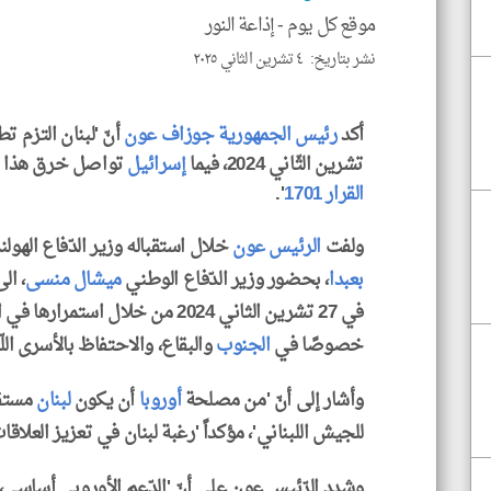
موقع كل يوم -
إذاعة النور
نشر بتاريخ: ٤ تشرين الثاني ٢٠٢٥
أكد
رئيس الجمهورية
جوزاف عون
أنّ 'لبنان التزم ت
تشرين الثّاني 2024، فيما
إسرائيل
تواصل خرق هذا الات
القرار 1701
'.
ولفت
الرئيس عون
خلال استقباله وزير الدّفاع الهولندي RUBEN BREKELMANS ف
بعبدا
، بحضور وزير الدّفاع الوطني
ميشال منسى
، ال
في 27 تشرين الثاني 2024 من خلال اس
خصوصًا في
الجنوب
والبقاع، والاحتفاظ بالأسرى اللّبن
وأشار إلى أنّ 'من مصلحة
أوروبا
أن يكون
لبنان
مستقرّ
للجيش اللبناني'، مؤكداً 'رغبة لبنان في تعزيز العلاق
وشدد الرّئيس عون على أنّ 'الدّعم الأوروبي أساسي، و