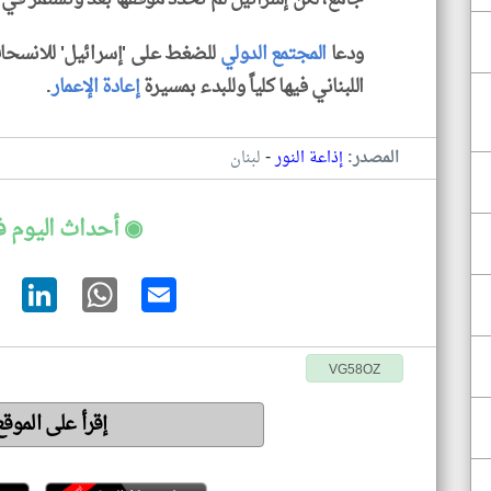
ودعا
المجتمع الدولي
للضغط على 'إسرائيل' للانسحاب
اللبناني فيها كلياً وللبدء بمسيرة
إعادة الإعمار
.
-
المصدر:
إذاعة النور
لبنان
◉ أحداث اليوم ف
VG58OZ
إقرأ على الموق