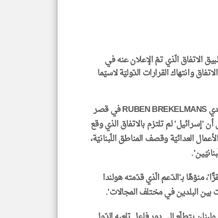
كاتب
*
جمي
المق
تحم
إسم
الم
طبيق الاتفاق الّذي تمّ الإعلان عنه في
و
العن
فاق وانتهاك القرارات الدّوليّة لاسيّما
الا
للمق
ي قصر
ى أن 'إسرائيل' لم تلتزم بالاتفاق الذي وقع
تمرارها في الأعمال العدائيّة وقصف المناطق اللّبنانيّة،
klyoum.com
انيّين'.
ًا'، منوّهًا بـ'الدّعم الّذي قدّمته هولندا
ات بين البلدين في مختلف المجالات'.
لبنان يتطلّع إلى دور فاعل تلعبه الدّول