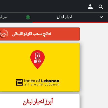
◉
اخبار لبنان
سياس
×
نتائج سحب اللوتو اللبناني
أبرز اخبار لبنان