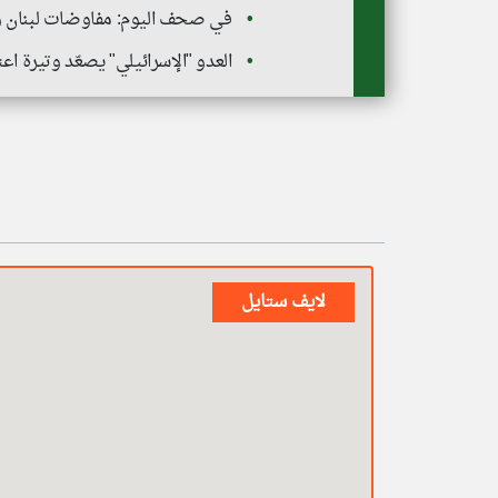
في صحف اليوم: مفاوضات لبنان وإس
العدو "الإسرائيلي" يصعّد وتيرة 
لايف ستايل