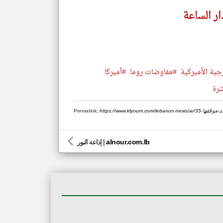
ار الساعة
جية الأميركية
#مفاوضات روما
#أميركا
شرة
م-تحدد-موقفها
Permalink:
alnour.com.lb
|
إذاعة النور