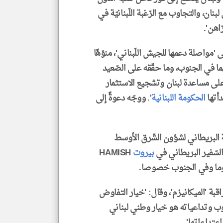
نان، والتجاوب مع الرّغبة اللّبنانيّة في
ّاهن'.
مواصلة دعمها للجيش اللّبناني'، منوّهًا
لاسيّما في الجنوب، وما حقّقه على الصّعيد
ة على مساعدة لبنان وتشجيع الاستثمار
دأتها
الحكومة اللبنانية
'. ووجّه دعوةً إلى
ة البريطاني لشؤون الشّرق الأوسط
بيروت
HAMISH
ة 'الميكانيزم'، وقال: 'خيار التفاوض
ب وتداعياته هو خيار وطني لبناني
عتداءاتها'.