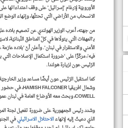
الأوروبيّة لإرغام 'إسرائيل' على وقف اعتداءاتها على لب
الانسحاب من الأراضي الّتي تحتلّها، وإنهاء الوضع الر
من جهته، أعرب الوزير الهولندي عن تصميم بلاده على '
بـ'المهمّات الّتي يتولّاها في كلّ المناطق اللّبنانيّة، 
الأمني والاستقرار في لبنان'. وأعلن أنّ 'بلاده عازم
فيه'، مركّزًا على 'ضرورة استكمال الإصلاحات الّتي ب
الرّئيس عون لزيارة هولندا.
كما استقبل الرّئيس عون أيضًا مساعد وزير الخارجيّ
وشمال افريقيا HAMISH FALCONER، في حضور السّفير البريطاني في
COWELL، وبحث معه الأوضاع العامة في لبنان عموما وفي الجنوب خصوصا.
وشدد رئيس الجمهورية على ضرورة تفعيل لجنة المراقب
الذي دعيتُ إليه لإنهاء
الاحتلال الاسرائيلي
في الجنو
جامع، لكن إسرائيل لم تحدد موقفها بعد وتستمر في ا