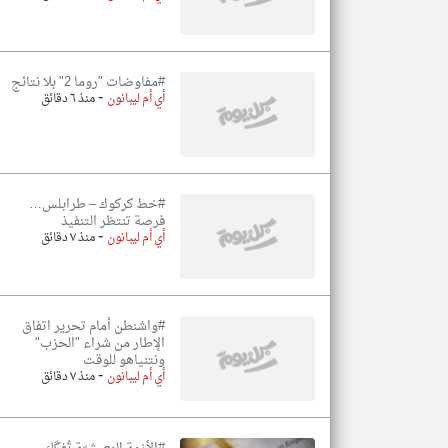
#مفاوضات "روما 2" بلا نتائج
-
أي أم ليبانون
منذ ٦ دقائق
#خط كركوك – طرابلس…
فرصة تنتظر التنفيذ
-
أي أم ليبانون
منذ ٧ دقائق
#واشنطن أمام تحرير اتفاق
الإطار من شراء "الحزب"
ونتنياهو للوقت
-
أي أم ليبانون
منذ ٧ دقائق