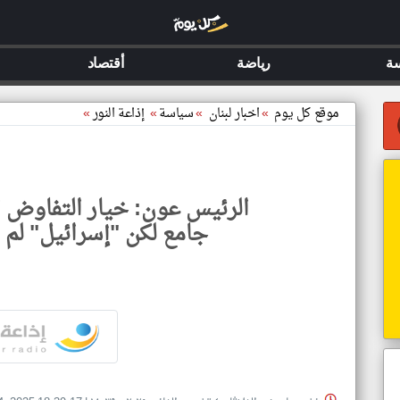
ة
رياضة
أقتصاد
موقع كل يوم
»
اخبار لبنان
»
سياسة
»
إذاعة النور
»
الرئيس عون: خيار التفاوض الذ
جامع لكن "إسرائيل" لم ت