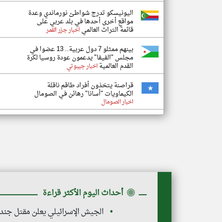
اليونيسكو تدرج شواطئ نورماندي وعدة
مواقع أخرى أحدها في بلد عربي على
قائمة التراث العالمي
اخبار جزر القمر
بينهم ممثلو 7 دول عربية.. 13 عضوا في
مجلس "الفيفا" يدعمون عودة روسيا لكرة
القدم العالمية
اخبار جيبوتي
قراصنة يتخذون أفراد طاقم ناقلة
الكيماويات "أسانا" رهائن في الصومال
اخبار الصومال
◉
أحداث اليوم الأكثر قراءة
الجيش الإسرائيلي يعلن مقتل جنديين وإصاب