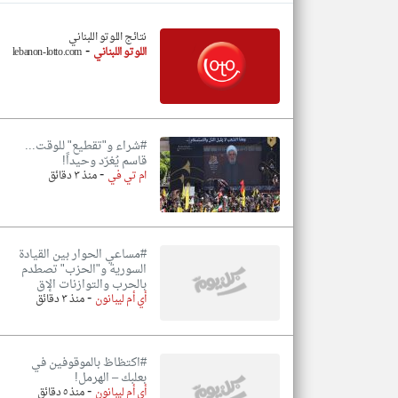
نتائج اللوتو اللبناني
-
اللوتو اللبناني
lebanon-lotto.com
تعبر
المقالات
الموجوده
هنا عن
وجهة
نظر
#شراء و"تقطيع" للوقت...
كاتبيها.
قاسم يُغرّد وحيداً!
-
ام تي في
منذ ٣ دقائق
#مساعي الحوار بين القيادة
السورية و"الحزب" تصطدم
بالحرب والتوازنات الإق
-
أي أم ليبانون
منذ ٣ دقائق
#اكتظاظ بالموقوفين في
بعلبك – الهرمل!
-
أي أم ليبانون
منذ ٥ دقائق