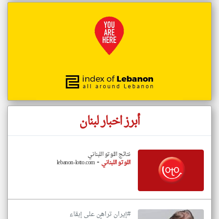
أبرز اخبار لبنان
نتائج اللوتو اللبناني
-
اللوتو اللبناني
lebanon-lotto.com
#إيران تراهن على إبقاء