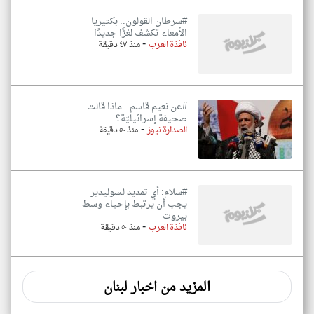
#سرطان القولون.. بكتيريا
الأمعاء تكشف لغزًا جديدًا
-
نافذة العرب
منذ ٤٧ دقيقة
#عن نعيم قاسم.. ماذا قالت
صحيفة إسرائيليّة؟
-
الصدارة نيوز
منذ ٥٠ دقيقة
#سلام: أي تمديد لـسوليدير
يجب أن يرتبط بإحياء وسط
بيروت
-
نافذة العرب
منذ ٥٠ دقيقة
المزيد من اخبار لبنان