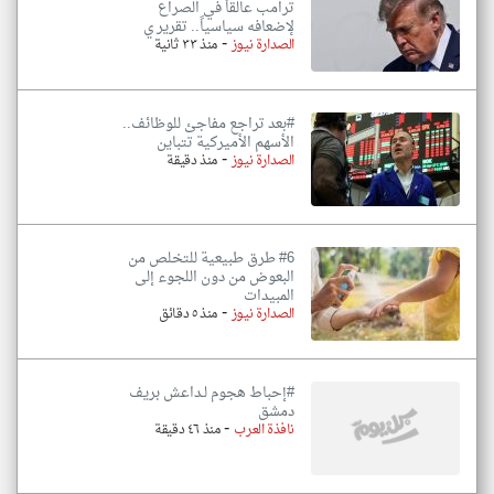
ترامب عالقاً في الصراع
لإضعافه سياسياً.. تقرير ي
-
الصدارة نيوز
منذ ٣٣ ثانية
#بعد تراجع مفاجئ للوظائف..
الأسهم الأميركية تتباين
-
الصدارة نيوز
منذ دقيقة
#6 طرق طبيعية للتخلص من
البعوض من دون اللجوء إلى
المبيدات
-
الصدارة نيوز
منذ ٥ دقائق
#إحباط هجوم لـداعش بريف
دمشق
-
نافذة العرب
منذ ٤٦ دقيقة