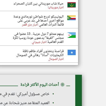
حياة شاب موريتاني بين كثبان الصحراء
اخبار موريتانيا
اليونيسكو تدرج شواطئ نورماندي وعدة
مواقع أخرى أحدها في بلد عربي على
قائمة التراث العالمي
اخبار جزر القمر
بينهم ممثلو 7 دول عربية.. 13 عضوا في
مجلس "الفيفا" يدعمون عودة روسيا لكرة
القدم العالمية
اخبار جيبوتي
قراصنة يتخذون أفراد طاقم ناقلة
الكيماويات "أسانا" رهائن في الصومال
اخبار الصومال
◉
أحداث اليوم الأكثر قراءة
خاص مسؤول أميركي: تقدم في مف
العميد المتقاعد منير شحادة عن م