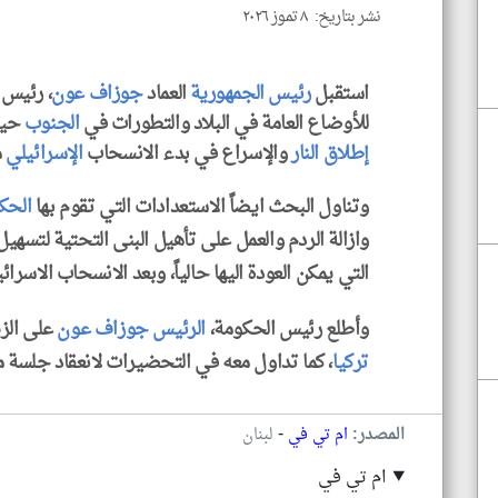
نشر بتاريخ: ٨ تموز ٢٠٢٦
استقبل
رئيس الجمهورية
العماد
جوزاف عون
، رئيس
للأوضاع العامة في البلاد والتطورات في
الجنوب
حيث
إطلاق النار
والإسراع في بدء الانسحاب
الإسرائيلي
م
وتناول البحث ايضاً الاستعدادات التي تقوم بها
الحك
وازالة الردم والعمل على تأهيل البنى التحتية لتسهي
التي يمكن العودة اليها حالياً، وبعد الانسحاب الاسرائي
وأطلع رئيس الحكومة،
الرئيس جوزاف عون
على الزي
تركيا
، كما تداول معه في التحضيرات لانعقاد جلسة مج
-
المصدر:
ام تي في
لبنان
ام تي في