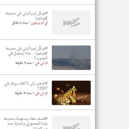
#توغّل إسرائيلي في محيط
كفرشوبا
-
أي أم ليبانون
منذ ٧ دقائق
#توغُّل إسرائيلي في محيط
كفرشوبا... ماذا يحصل في
الجنوب؟
-
ام تي في
منذ ١١ دقيقة
#الذهب إلى 5 آلاف دولار في
2027؟
-
ام تي في
منذ ١٢ دقيقة
#قصف معاد يستهدف محيط
بلدة المنصوري واصابة عدد
من المنازل