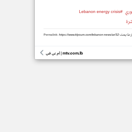
وري
#Lebanon energy crisis
شرة
ام-وهذا-أبرز-ما-بحث
Permalink:
mtv.com.lb
|
ام تي في