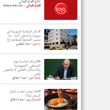
نتائج اللوتو اللبناني
-
اللوتو اللبناني
lebanon-lotto.com
#دخل السفارة السورية في
بيروت واختفى أثره... ما
مصير الضابط المتقاعد (ع
-
يا صور
منذ دقيقتين
#قاليباف لمناسبة يوم
الصحفي: الصهيونية
والاستكبار العالمي لا يكتفون
بقص
-
إذاعة النور
منذ ٣ دقائق
#لماذا يجب تجنب تناول
البيض ليلًا؟
-
الصدارة نيوز
منذ ٧ دقائق