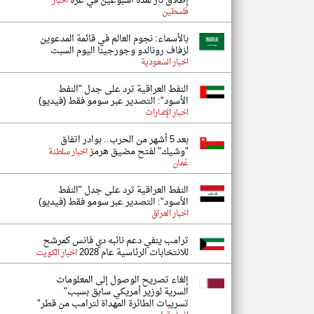
إطلاق نار لمدة أسبوعين في غزة
اخبار
فلسطين
بالأسماء: نجوم العالم في قائمة المدعوين
لزفاف رونالدو وجورجينا اليوم السبت
اخبار السعودية
النفط العراقية ترد على جدل "النفط
الأسود": التصدير عبر سومو فقط (فيديو)
اخبار الإمارات
بعد 5 أشهر من الحرب.. بوادر اتفاق
"وشيك" لفتح مضيق هرمز
اخبار سلطنة
عُمان
النفط العراقية ترد على جدل "النفط
الأسود": التصدير عبر سومو فقط (فيديو)
اخبار العراق
ترامب ينفي دعم نائبه دي فانس كمرشح
للانتخابات الرئاسية عام 2028
اخبار الكويت
إلغاء تصريح الوصول إلى المعلومات
السرية لوزير أمريكي سابق بسبب"
تسريبات الطائرة المهداة لترامب من قطر"