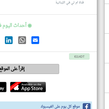
قناة ام تي في اللبنانية
◉ أحداث اليوم ف
IG14DT
إقرأ على الموق
موقع كل يوم على الفيسبوك