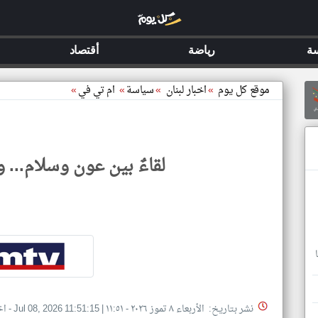
ة
رياضة
أقتصاد
موقع كل يوم
»
اخبار لبنان
»
سياسة
»
ام تي في
»
لقاءٌ بين عون وسلام... و
نشر بتاريخ: الأربعاء ٨ تموز ٢٠٢٦ - ١١:٥١
|
Jul 08, 2026 11:51:15
- اخ