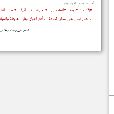
أخر ساعة في اخبار لبنان
#إقتصاد
#دولار
#المنصوري
#الجيش الاسرائيلي
#غسان الخ
#اخبار لبنان على مدار الساعة
#أهم اخبار لبنان العاجلة والمبا
https://www.klyoum.com/lebanon-news/ar/32-لقا-بين-عون-وسل