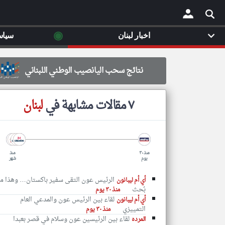
◉
اخبار لبنان
سياس
×
نتائج سحب اليانصيب الوطني اللبناني
٧ مقالات مشابهة في
لبنان
منذ ٣٠
منذ
يوم
شهر
الرئيس عون التقى سفير باكستان… وهذا ما
أي أم ليبانون
بُحث
منذ ٣٠ يوم
لقاء بين الرئيس عون والمدعي العام
أي أم ليبانون
التمييزي
منذ ٣٠ يوم
لقاء بين الرئيسين عون وسلام في قصر بعبدا
المرده