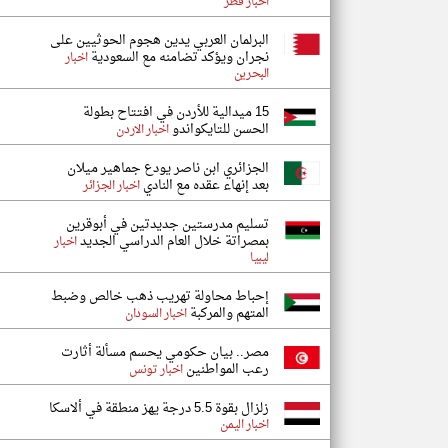
اخبار قطر
البرلمان العربي يدين هجوم الحوثيين على
نجران ويؤكد تضامنه مع السعودية
اخبار
البحرين
15 ميدالية للأردن في افتتاح بطولة
الحسن للتايكواندو
اخبار الاردن
الجزائري ابن ناصر يودع جماهير ميلان
بعد إنهاء عقده مع النادي
اخبار الجزائر
تسليم مدرستين جديدتين في أبوقرين
بمصراتة خلال العام الدراسي الجديد
اخبار
ليبيا
إحباط محاولة تهريب ذهب خالص وضبط
المتهم والمركبة
اخبار السودان
مصر.. بيان حكومي يحسم مسألة أثارت
رعب المواطنين
اخبار تونس
زلزال بقوة 5.5 درجة يهز منطقة في ألاسكا
اخبار اليمن