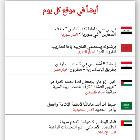
أيضاً في موقع كل يوم
بي بي سي : لماذا تعثر تطبيق " حذف
الصفرين " في سوريا ؟
اخبار سوريا
برشلونة يستدعي المغربية باها لتداريب
الفريق الأول
اخبار المغرب
إصابة 5 أشخاص في تصادم سيارتين
بطريق الإسكندرية – مطروح
اخبار مصر
خبر : زوجان يجمعان 158 قطعة نادرة من
"عيون العشاق" توثّق قصص رومانسية
ضائعة
اخبار فلسطين
ضبط 14 ألف مخالفًا لأنظمة الإقامة والعمل
وأمن الحدود
اخبار السعودية
قطر الوطني: 3 عوامل تدعم مرونة
الاقتصاد الأمريكي رغم التحديات الراهنة
اخبار الإمارات