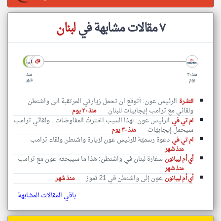
٧ مقالات مشابهة في
لبنان
منذ ٣٠
منذ
يوم
شهر
الرئيس عون: أتوقع ان تحمل زيارتي المرتقبة الى واشنطن
النشرة
ولقائي مع ترامب إيجابيات للبنان
منذ ٣٠ يوم
الرئيس عون: لهذا السبب اخترتُ المفاوضات.. ولقائي ترامب
ام تي في
سيحمل إيجابيّات
منذ ٣٠ يوم
دعوة رسميّة للرئيس عون لزيارة واشنطن ولقاء ترامب
ام تي في
منذ شهر
سفارة لبنان في واشنطن: هذا ما سيبحثه عون مع ترامب
أي أم ليبانون
منذ شهر
عون إلى واشنطن في 21 تموز
أي أم ليبانون
منذ شهر
باقي المقالات المشابهة