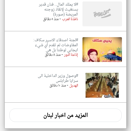
#لا يملك المال.. فنان قدير
يستغيث لإنقاذ زوجته
المريضة (صورة)
-
نافذة العرب
منذ ٥ دقائق
#لجنة اصدقاء الاسير سكاف:
المفاوضات لم تقدم أي شيء
ايجابي لوطننا بل هي
-
إذاعة النور
منذ ٨ دقائق
#وصول وزير الداخلية الى
سرايا طرابلس
-
الهديل
منذ ١٠ دقائق
المزيد من اخبار لبنان