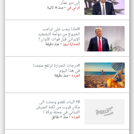
إلى دير عمار
-
ام تي في
منذ ١٨ ثانية
#لماذا يجب على ترامب
الخروج من دوامة التصعيد
الإيراني قبل فوات الأوان؟
-
الصدارة نيوز
منذ دقيقة
#درجات الحرارة ترتفع مجددا
في هذا اليوم
-
المرده
منذ دقيقة
#٣ آليات للعدو وصلت الى
مكان قريب من ثكنة الجيش
اللبناني في محلة بركة ا
-
المرده
منذ ٣ دقائق