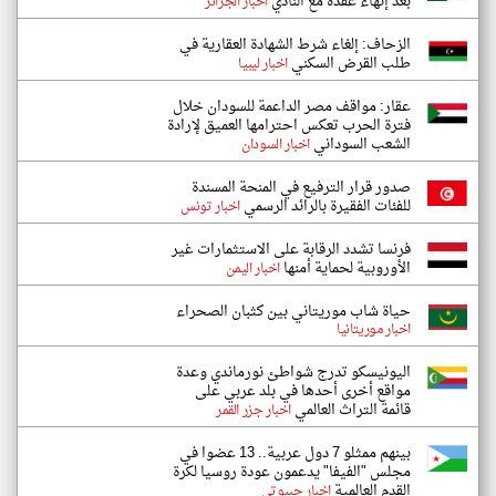
بعد إنهاء عقده مع النادي
اخبار الجزائر
الزحاف: إلغاء شرط الشهادة العقارية في
طلب القرض السكني
اخبار ليبيا
عقار: مواقف مصر الداعمة للسودان خلال
فترة الحرب تعكس احترامها العميق لإرادة
الشعب السوداني
اخبار السودان
صدور قرار الترفيع في المنحة المسندة
للفئات الفقيرة بالرائد الرسمي
اخبار تونس
فرنسا تشدد الرقابة على الاستثمارات غير
الأوروبية لحماية أمنها
اخبار اليمن
حياة شاب موريتاني بين كثبان الصحراء
اخبار موريتانيا
اليونيسكو تدرج شواطئ نورماندي وعدة
مواقع أخرى أحدها في بلد عربي على
قائمة التراث العالمي
اخبار جزر القمر
بينهم ممثلو 7 دول عربية.. 13 عضوا في
مجلس "الفيفا" يدعمون عودة روسيا لكرة
القدم العالمية
اخبار جيبوتي