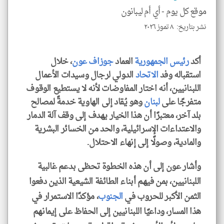
موقع كل يوم -
أي أم ليبانون
نشر بتاريخ: ٨ تموز ٢٠٢٦
klyoum.com
أكد
رئيس الجمهورية
العماد
جوزاف عون
، خلال
استقباله وفد
الاتحاد
الدولي لرجال وسيدات الأعمال
اللبنانيين، أنه اختار المفاوضات لأنه لا يستطيع الوقوف
متفرجًا على
لبنان
وهو يُقاد إلى الهاوية خدمةً لمصالح
بلد آخر، معتبرًا أن هذا الخيار يهدف إلى وقف آلة الدمار
والاعتداءات الإسرائيلية، والحد من الخسائر البشرية
والمادية، وصولًا إلى إنهاء الاحتلال.
وأشار عون إلى أن هذه الخطوة تحظى بدعم غالبية
اللبنانيين، بمن فيهم أبناء الطائفة الشيعية الذين دفعوا
الثمن الأكبر للحروب في
الجنوب
، مؤكدًا الاستمرار في
هذا المسار، وداعيًا اللبنانيين إلى الحفاظ على إيمانهم