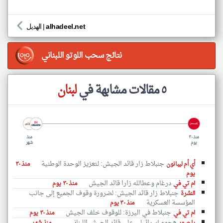
alhadeel.net
|
الهديل
نتائج سحب اللوتو اللبناني
٥ مقالات مشابهة في
لبنان
منذ ٣٠
منذ
يوم
شهر
جنبلاط زار قائد الجيش: لتعزيز الوحدة الوطنية
أي أم ليبانون
منذ ٣٠
يوم
درغام وعطالله زارا قائد الجيش
ام تي في
منذ ٣٠ يوم
جنبلاط زار قائد الجيش: لضرورة وقوف الجميع إلى جانب
النشرة
المؤسسة العسكرية
منذ ٣٠ يوم
جنبلاط في اليرزة: للوقوف خلف الجيش
ام تي في
منذ ٣٠ يوم
هجوم إسرائيلي على قائد الجيش اللبناني...