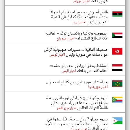
عربي لافت
اخبار الجزائر
قاض أميركي يسمح باستخدام اعتراف
مزعوم لـ«أبوعجيلة» كدليل في قضية
تفجير لوكربي
اخبار ليبيا
السعودية وتركيا وباكستان توقّع «اتفاقية
مكة للدفاع المشترك»
اخبار السودان
صحيفة ألمانية ...مسيرات صهيونية ترشّ
مواد سامّة في سوريا ولبنان
اخبار تونس
المشاط يحذر الرياض: حتى لو حشدت
العالم كله.. لن ينفعك
اخبار اليمن
حياة شاب موريتاني بين كثبان الصحراء
اخبار موريتانيا
اليونيسكو تدرج شواطئ نورماندي وعدة
مواقع أخرى أحدها في بلد عربي على
قائمة التراث العالمي
اخبار جزر القمر
بينهم ممثلو 7 دول عربية.. 13 عضوا في
مجلس "الفيفا" يدعمون عودة روسيا لكرة
القدم العالمية
اخبار جيبوتي