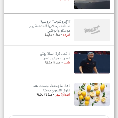
#"إيروفلوت" الروسية
تستأنف رحلاتها المنتظمة بين
موسكو وأبوظبي
-
المرده
منذ ٢٠ دقيقة
#اتحاد كرة السلة يهنّئ
المدرب جيلبير نصر
-
ملعب
منذ ٢٤ دقيقة
#هذا ما يحدث لجسمك عند
تناول الليمون يوميًا
-
الصدارة نيوز
منذ ٢٤ دقيقة