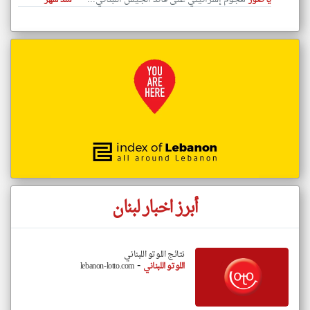
يا صور
منذ شهر
أبرز اخبار لبنان
نتائج اللوتو اللبناني
-
اللوتو اللبناني
lebanon-lotto.com