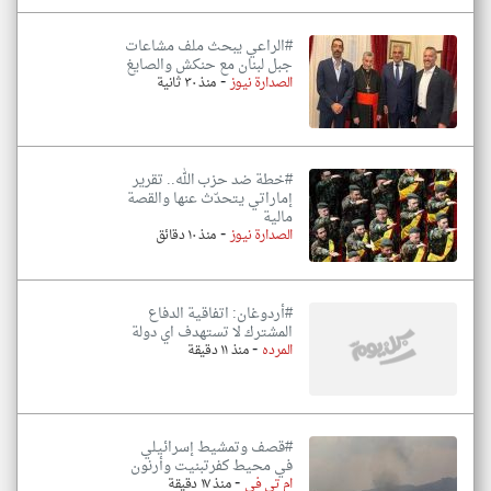
#الراعي يبحث ملف مشاعات
جبل لبنان مع حنكش والصايغ
-
الصدارة نيوز
منذ ٣٠ ثانية
#خطة ضد حزب الله.. تقرير
إماراتي يتحدّث عنها والقصة
مالية
-
الصدارة نيوز
منذ ١٠ دقائق
#أردوغان: اتفاقية الدفاع
المشترك لا تستهدف اي دولة
-
المرده
منذ ١١ دقيقة
#قصف وتمشيط إسرائيلي
في محيط كفرتبنيت وأرنون
-
ام تي في
منذ ١٧ دقيقة