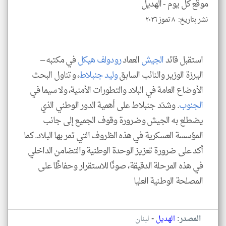
موقع كل يوم -
الهديل
نشر بتاريخ: ٨ تموز ٢٠٢٦
klyoum.com
استقبل قائد
الجيش
العماد
رودولف هيكل
في مكتبه –
اليرزة الوزير والنائب السابق
وليد جنبلاط
، وتناول البحث
الأوضاع العامة في البلاد والتطورات الأمنية، ولا سيما في
الجنوب
. وشدّد جنبلاط على أهمية الدور الوطني الذي
يضطلع به الجيش وضرورة وقوف الجميع إلى جانب
المؤسسة العسكرية في هذه الظروف التي تمر بها البلاد. كما
أكد على ضرورة تعزيز الوحدة الوطنية والتضامن الداخلي
في هذه المرحلة الدقيقة، صونًا للاستقرار وحفاظًا على
المصلحة الوطنية العليا
-
المصدر:
الهديل
لبنان