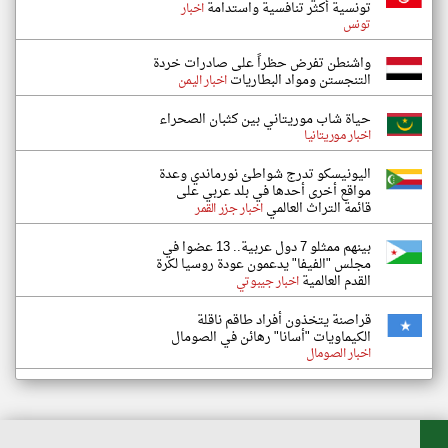
تونسية أكثر تنافسية واستدامة
اخبار
تونس
واشنطن تفرض حظراً على صادرات خردة
التنجستن ومواد البطاريات
اخبار اليمن
حياة شاب موريتاني بين كثبان الصحراء
اخبار موريتانيا
اليونيسكو تدرج شواطئ نورماندي وعدة
مواقع أخرى أحدها في بلد عربي على
قائمة التراث العالمي
اخبار جزر القمر
بينهم ممثلو 7 دول عربية.. 13 عضوا في
مجلس "الفيفا" يدعمون عودة روسيا لكرة
القدم العالمية
اخبار جيبوتي
قراصنة يتخذون أفراد طاقم ناقلة
الكيماويات "أسانا" رهائن في الصومال
اخبار الصومال