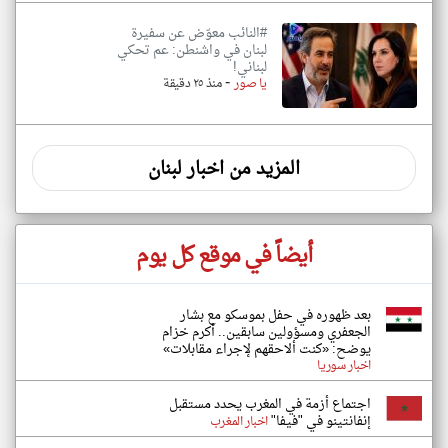
#النائب معوّض عن سفيرة
لبنان في واشنطن: عم تحكي
لبناني!
-
يا صور
منذ ٢٥ دقيقة
المزيد من اخبار لبنان
أيضاً في موقع كل يوم
بعد ظهوره في حفل بموسكو مع بشار
الجعفري ومسؤولين سابقين.. أكرم خزام
يوضح: «كنت ألاحقهم لإجراء مقابلات»
اخبار سوريا
اجتماع أزمة في المغرب يحدد مستقبل
إنفانتينو في "فيفا"
اخبار المغرب