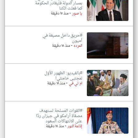
بمسار الدولة فليغادر الحكومة
كما فعلت الكتا
-
يا صور
منذ ١٥ دقيقة
#حريق داخل مصبغة في
أميون
-
المرده
منذ ١٨ دقيقة
#بالفيديو: الظهور الأوّل
لمجتبى خامنئي!
-
ام تي في
منذ ١٨ دقيقة
#القوات المسلحة تستهدف
مصفاة أرامكو في جيزان ردًا
على الانتهاكات السعود
-
إذاعة النور
منذ ١٨ دقيقة