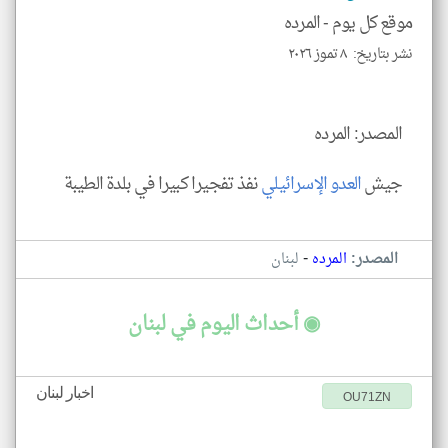
للمق
موقع كل يوم -
المرده
نشر بتاريخ: ٨ تموز ٢٠٢٦
klyoum.com
المصدر: المرده
جيش
العدو الإسرائيلي
نفذ تفجيرا كبيرا في بلدة الطيبة
-
المصدر:
المرده
لبنان
◉ أحداث اليوم في لبنان
اخبار لبنان
OU71ZN