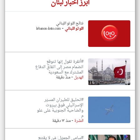
أبرز اخبار لبنان
نتائج اللوتو اللبناني
-
اللوتو اللبناني
lebanon-lotto.com
#أنقرة تقول إنها تتوقع
انضمام مصر إلى اتفاق الدفاع
المشترك مع السعودية
-
الهديل
منذ دقيقة
#تحليق للطيران المسيّر
الإسرائيلي فوق بيروت
والضاحية الجنوبية على علو
م
-
النشرة
منذ ١٣ دقيقة
#سامي الجميّل: مَن لا يقتنع