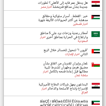
هل ينتقل عمر فايد إلى الأهلي؟ تطورات
جديدة بشأن مدافع فنربخشة
اخبار مصر
خبر : القطط.. أسرار سلوكية وحقائق
مدهشة عن أكثر الحيوانات الأليفة شهرة
اخبار فلسطين
أمطار رعدية وزخات برد على 5 مناطق
وارتفاع في الحرارة بمناطق أخرى
اخبار
السعودية
"قيون ا" تتحول للخسائر خلال الربع
الثاني
اخبار الإمارات
عُمان وإيران تقتربان من اتفاق بشأن
مضيق هرمز، وطهران تشترط تلبية
مطالبها قبل إعادة فتحه بالكامل
اخبار
سلطنة عُمان
البنتاغون يمهل شركات الدفاع الأميركية
للإسراع بإنتاج الأسلحة والذخائر
اخبار
العراق
ãÍáíÇÊ / ãÑÓæã ÈÊÌÏíÏ ÊÚííä æßíá
æÒÇÑÉ ÇáÏÝÇÚ ÇáÔíÎ Ï. ÚÈÏÇááå