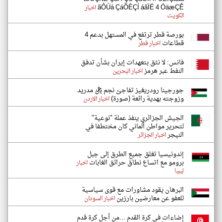
ãÔÚá ÇáÕÈÇÍ áãÏÉ 4 ÓäæÇÊ
اخبار
الكويت
بورصة قطر ترتفع في المستهل بدعم 4
قطاعات
اخبار قطر
فانس: لا نثق بتعهدات إيران بشأن تدفق
النفط عبر هرمز
اخبار البحرين
جورجينا رودريغيز تفاجئ نجم ريال مدريد
وزوجته بهدية رائعة (صورة)
اخبار الاردن
الجيش الجزائري ينفذ عملة "نوعية"
لتحرير مواطن ألماني كان مختطفا في
النيجر
اخبار الجزائر
إندونيسيا تغلق جميع الطرق إلى جبل
برومو مع اتساع نطاق حرائق الغابات
اخبار
ليبيا
البرهان يقود مشاورات مع قوى سياسية
للعفو عن معارضين بارزين
اخبار السودان
إضاءات في كرة القدم ...من أجل كرة قدم