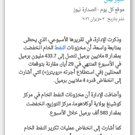
موقع كل يوم -
الصدارة نيوز
نشر بتاريخ: ٣ حزيران ٢٠٢٦
klyoum.com
وذكرت الإدارة، في تقريرها الأسبوعي، الذي يحظى
بمتابعة واسعة، أن مخزونات
النفط
الخام انخفضت
بمقدار 8 ملايين برميل لتصل إلى 433.7 مليون برميل
في الأسبوع المنتهي في 29 أيار، مقارنة بتوقعات
المحللين (في استطلاع أجرته «رويترز») التي أشارت
إلى انخفاض قدره 4 ملايين برميل.
وأضافت الإدارة أن مخزونات النفط الخام في مركز
كوشينغ بولاية أوكلاهوما، مركز التوزيع، انخفضت
بمقدار 583 ألف برميل خلال الأسبوع.
كما أشارت إلى انخفاض عمليات تكرير النفط الخام