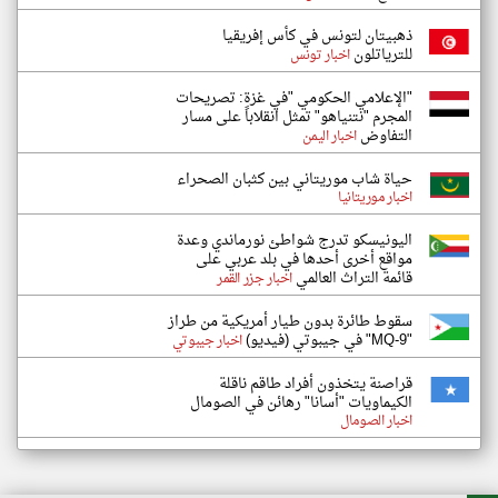
ذهبيتان لتونس في كأس إفريقيا
للترياتلون
اخبار تونس
"الإعلامي الحكومي "في غزة: تصريحات
المجرم "نتنياهو" تمثل انقلاباً على مسار
التفاوض
اخبار اليمن
حياة شاب موريتاني بين كثبان الصحراء
اخبار موريتانيا
اليونيسكو تدرج شواطئ نورماندي وعدة
مواقع أخرى أحدها في بلد عربي على
قائمة التراث العالمي
اخبار جزر القمر
سقوط طائرة بدون طيار أمريكية من طراز
"MQ-9" في جيبوتي (فيديو)
اخبار جيبوتي
قراصنة يتخذون أفراد طاقم ناقلة
الكيماويات "أسانا" رهائن في الصومال
اخبار الصومال