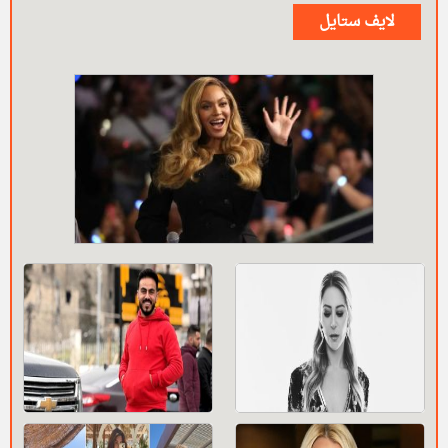
لايف ستايل