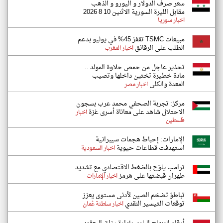
سعر صرف الدولار و اليورو و الذهب
مقابل الليرة السورية الاثنين 10 8 2026
اخبار سوريا
مبيعات TSMC تقفز 45% في يوليو بدعم
الطلب على الرقائق
اخبار المغرب
تحذير عاجل من حمص حلاوة المولد ..
مادة خطيرة تختبئ داخلها وتصيب
المعدة والكلى
اخبار مصر
مركز: تجربة الصحفي محمد عرب بسجون
الاحتلال شاهد على معاناة أسرى غزة
اخبار
فلسطين
الإمارات: إحباط هجمات سيبرانية
استهدفت قطاعات حيوية
اخبار السعودية
ترامب يلوّح بالضغط الاقتصادي مع تشديد
طهران قبضتها على هرمز
اخبار الإمارات
تباطؤ تضخم الصين لأدنى مستوى يعزز
توقعات التيسير النقدي
اخبار سلطنة عُمان