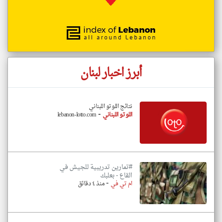
أبرز اخبار لبنان
نتائج اللوتو اللبناني
-
اللوتو اللبناني
lebanon-lotto.com
#تمارين تدريبية للجيش في
القاع - بعلبك
-
ام تي في
منذ ٤ دقائق