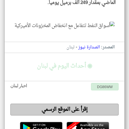
الماضي بمقدار 249 ألف برميل يومياً.
-
المصدر:
الصدارة نيوز
لبنان
◉ أحداث اليوم في لبنان
اخبار لبنان
DG86WW
إقرأ على الموقع الرسمي