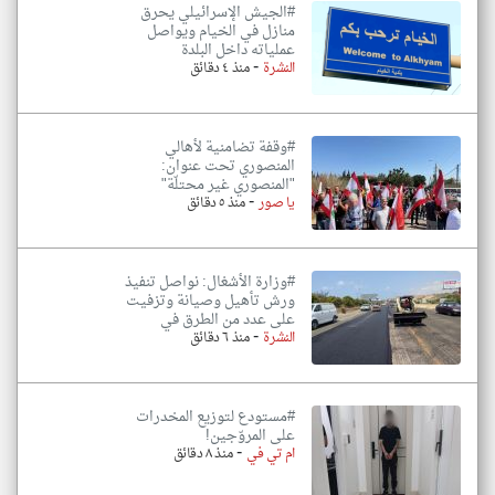
#الجيش الإسرائيلي يحرق
منازل في الخيام ويواصل
عملياته داخل البلدة
-
النشرة
منذ ٤ دقائق
#وقفة تضامنية لأهالي
المنصوري تحت عنوان:
"المنصوري غير محتلّة"
-
يا صور
منذ ٥ دقائق
#وزارة الأشغال: نواصل تنفيذ
ورش تأهيل وصيانة وتزفيت
على عدد من الطرق في
-
النشرة
منذ ٦ دقائق
#مستودع لتوزيع المخدرات
على المروّجين!
-
ام تي في
منذ ٨ دقائق