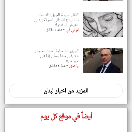
#لقاء سيدة الجبل: للتمسك
بالنموذج اللبناني المرتكز على
العيش المشترك
-
ام تي في
منذ ١٠ دقائق
#وزير الداخلية أحمد الحجار
«لا بقى حدا يسأل إذا في
حواجز»..
-
يا صور
منذ ١٠ دقائق
المزيد من اخبار لبنان
أيضاً في موقع كل يوم