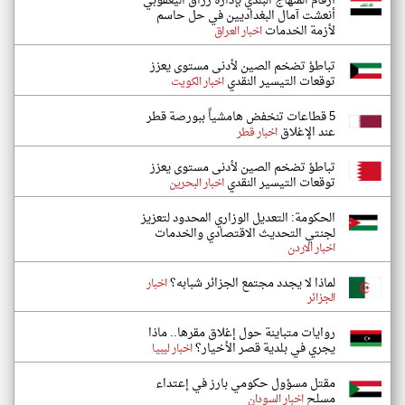
أرقام المنهاج البلدي بإدارة رزاق اليعقوبي
أنعشت آمال البغداديين في حل حاسم
لأزمة الخدمات
اخبار العراق
تباطؤ تضخم الصين لأدنى مستوى يعزز
توقعات التيسير النقدي
اخبار الكويت
5 قطاعات تنخفض هامشياً ببورصة قطر
عند الإغلاق
اخبار قطر
تباطؤ تضخم الصين لأدنى مستوى يعزز
توقعات التيسير النقدي
اخبار البحرين
الحكومة: التعديل الوزاري المحدود لتعزيز
لجنتي التحديث الاقتصادي والخدمات
اخبار الاردن
لماذا لا يجدد مجتمع الجزائر شبابه؟
اخبار
الجزائر
روايات متباينة حول إغلاق مقرها.. ماذا
يجري في بلدية قصر الأخيار؟
اخبار ليبيا
مقتل مسؤول حكومي بارز في إعتداء
مسلح
اخبار السودان