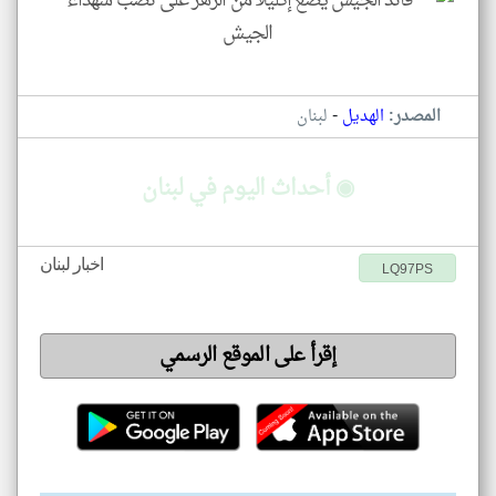
-
المصدر:
الهديل
لبنان
◉ أحداث اليوم في لبنان
اخبار لبنان
LQ97PS
إقرأ على الموقع الرسمي