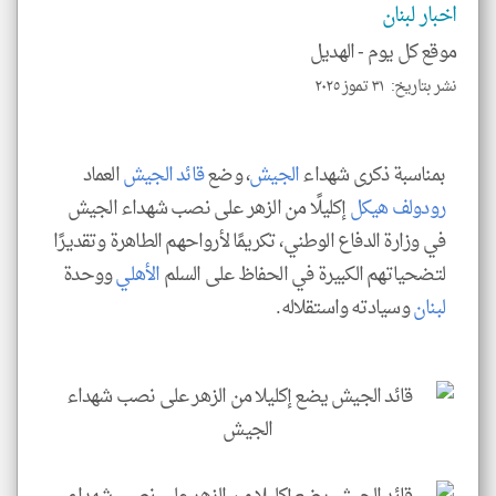
اخبار لبنان
الا
للمق
موقع كل يوم -
الهديل
نشر بتاريخ: ٣١ تموز ٢٠٢٥
klyoum.com
بمناسبة ذكرى شهداء
الجيش
، وضع
قائد الجيش
العماد
رودولف هيكل
إكليلًا من الزهر على نصب شهداء الجيش
في وزارة الدفاع الوطني، تكريمًا لأرواحهم الطاهرة وتقديرًا
لتضحياتهم الكبيرة في الحفاظ على السلم
الأهلي
ووحدة
لبنان
وسيادته واستقلاله.