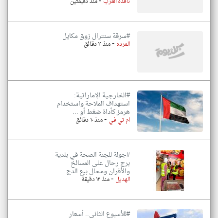
-
نافذة العرب
منذ دقيقتين
#سرقة سنترال زوق مكايل
-
المرده
منذ ٣ دقائق
#الخارجية الإماراتية:
استهداف الملاحة واستخدام
هرمز كأداة ضغط أو ...
-
ام تي في
منذ ١٠ دقائق
#جولة للجنة الصحة في بلدية
برج رحال على المسالخ
والأفران ومحال بيع الدج
-
الهديل
منذ ١٢ دقيقة
#للأسبوع الثاني.. أسعار