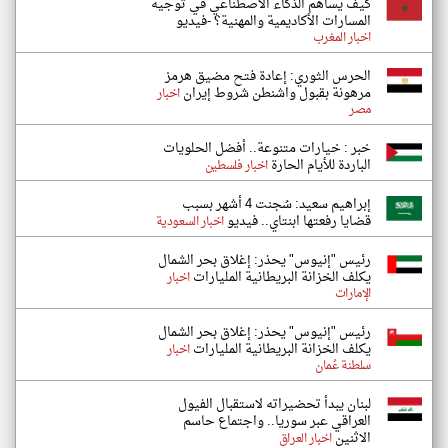
كيف يساهم الذكاء الاصطناعي في توجيه
المسارات الأكاديمية والمهنية؟ -فيديو
اخبار المغرب
الحرس الثوري: إعادة فتح مضيق هرمز
مرهونة بقبول واشنطن شروط إيران
اخبار
مصر
خبر : خيارات متنوعة.. أفضل الحلويات
الباردة للأيام الحارة
اخبار فلسطين
إبراهيم سعيد: سُجنت 4 أشهر بسبب
قضايا رفعتها ابنتاي.. فيديو
اخبار السعودية
رئيس "إنيوس" يحذر: إغلاق بحر الشمال
يكلف الخزانة البريطانية المليارات
اخبار
الإمارات
رئيس "إنيوس" يحذر: إغلاق بحر الشمال
يكلف الخزانة البريطانية المليارات
اخبار
سلطنة عُمان
لبنان يبدأ تحضيراته لاستقبال الفيول
العراقي عبر سوريا.. واجتماع حاسم
الاثنين
اخبار العراق