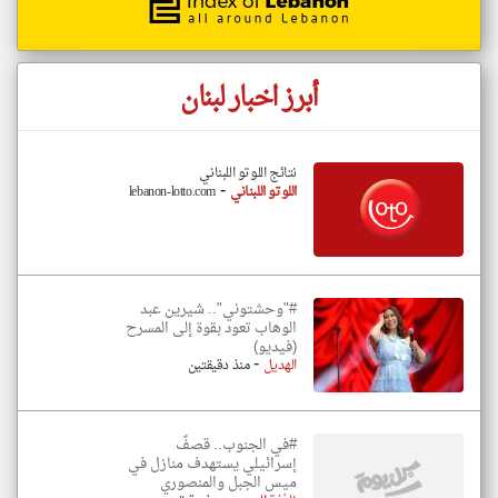
أبرز اخبار لبنان
نتائج اللوتو اللبناني
-
اللوتو اللبناني
lebanon-lotto.com
#"وحشتوني".. شيرين عبد
الوهاب تعود بقوة إلى المسرح
(فيديو)
-
الهديل
منذ دقيقتين
#في الجنوب.. قصفٌ
إسرائيلي يستهدف منازل في
ميس الجبل والمنصوري