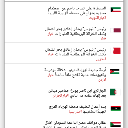
السيطرة على تسرب ناجم عن اصطدام
مسيّرة بخزان في مصفاة الزاوية الليبية
اخبار الكويت
رئيس "إنيوس" يحذر: إغلاق بحر الشمال
يكلف الخزانة البريطانية المليارات
اخبار
قطر
رئيس "إنيوس" يحذر: إغلاق بحر الشمال
يكلف الخزانة البريطانية المليارات
اخبار
البحرين
أزمة جديدة تهز إنفانتينو.. علاقة مزعومة
وتعويضات مالية تفتح ملفاً ساخناً
اخبار
الاردن
الجزائري ابن ناصر يودع جماهير ميلان
بعد إنهاء عقده مع النادي
اخبار الجزائر
بدء أعمال تنظيف محطة كهرباء المرج
تمهيدًا لتشغيلها
اخبار ليبيا
عقار: مواقف مصر الداعمة للسودان خلال
فترة الحرب تعكس احترامها العميق لإرادة