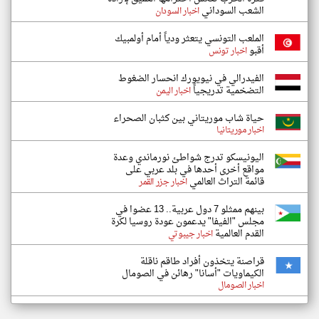
الشعب السوداني
اخبار السودان
الملعب التونسي يتعثر ودياً أمام أولمبيك
أقبو
اخبار تونس
الفيدرالي في نيويورك انحسار الضغوط
التضخمية تدريجياً
اخبار اليمن
حياة شاب موريتاني بين كثبان الصحراء
اخبار موريتانيا
اليونيسكو تدرج شواطئ نورماندي وعدة
مواقع أخرى أحدها في بلد عربي على
قائمة التراث العالمي
اخبار جزر القمر
بينهم ممثلو 7 دول عربية.. 13 عضوا في
مجلس "الفيفا" يدعمون عودة روسيا لكرة
القدم العالمية
اخبار جيبوتي
قراصنة يتخذون أفراد طاقم ناقلة
الكيماويات "أسانا" رهائن في الصومال
اخبار الصومال