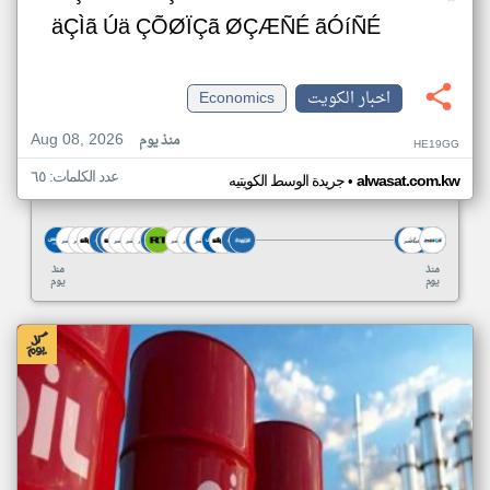
äÇÌã Úä ÇÕØÏÇã ØÇÆÑÉ ãÓíÑÉ
اخبار الكويت
Economics
Aug 08, 2026
منذ يوم
HE19GG
عدد الكلمات: ٦٥
•
alwasat.com.kw
جريدة الوسط الكويتيه
منذ
منذ
يوم
يوم