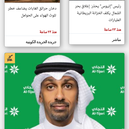
رئيس "إنيوس" يحذر: إغلاق بحر
دخان حرائق الغابات يضاعف خطر
الشمال يكلف الخزانة البريطانية
تلوث الهواء على الحوامل
klyoum.com
المليارات
تغيير الدولة
تعبر
مصادر الأخبار من الكويت
منذ ٢٣ ساعة
المقالات
منذ ٢٣ ساعة
الموجوده
اخبار الكويت على مدار الساعة
هنا عن
مباشر
وجهة
جريدة الجريدة الكويتية
نظر
أهم اخبار الكويت العاجلة والمباشرة
كاتبيها.