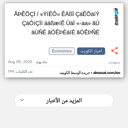
ÅÞÊÕÇÏ / «ÝíÊÔ» ÊÄßÏ ÇáÊÕäíÝ
ÇáÓíÇÏí ááßæíÊ ÚäÏ «-aa» ãÚ
äÙÑÉ ãÓÊÞÈáíÉ ãÓÊÞÑÉ
اخبار الكويت
Economics
Aug 08, 2026
منذ يوم
OT98KV
عدد الكلمات: ٢٣٩
•
alwasat.com.kw
جريدة الوسط الكويتيه
المزيد من الأخبار