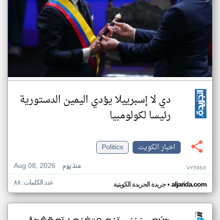
دي لا إسبرييلا يؤدي اليمين الدستورية
رئيسا لكولومبيا
اخبار الكويت
Politics
Aug 08, 2026
منذ يوم
VY59SX
عدد الكلمات: ٨٨
•
aljarida.com
جريدة الجريدة الكويتية