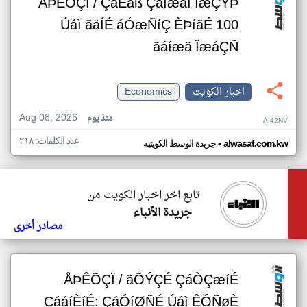
ÅÞÊÕÇÏ / ÇáÈäß ÇáÏæáí íæÇÝÞ
Úáì ãäÍÉ áÓæÑíÇ ÈÞíãÉ 100
ãáíæä ÏæáÇÑ
اخبار الكويت
Economics
Aug 08, 2026
منذ يوم
AI42NV
عدد الكلمات: ٢١٨
•
alwasat.com.kw
جريدة الوسط الكويتيه
تابع اخر اخبار الكويت من
جريدة الأنباء
مصادر أخرى
ÅÞÊÕÇÏ / ãÕÝÇÉ ÇáÒÇæíÉ
ÇááíÈíÉ: ÇáÓíØÑÉ Úáì ÊÓÑøÈ