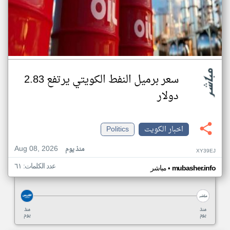
سعر برميل النفط الكويتي يرتفع 2.83
دولار
اخبار الكويت
Politics
Aug 08, 2026
منذ يوم
XY39EJ
عدد الكلمات: ٦١
•
mubasher.info
مباشر
منذ
منذ
يوم
يوم