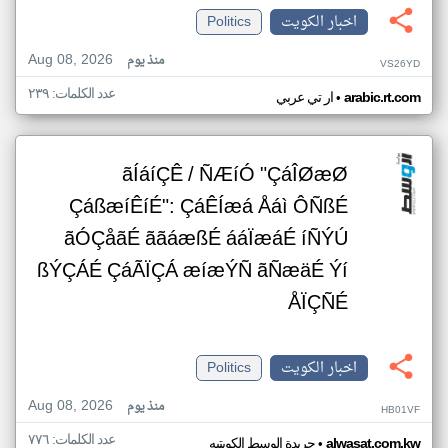
اخبار الكويت
Politics
Aug 08, 2026
منذ يوم
VS26YD
عدد الكلمات: ٢٣٩
•
arabic.rt.com
ار تي عربي
ãÍáíÇÊ / ÑÆíÓ "ÇáÎØæØ
ÇáßæíÊíÉ": ÇáÊÍæá Åáì ÔÑßÉ
ãÓÇåãÉ ããáæßÉ ááÏæáÉ íÑÝÚ
ßÝÇÁÉ ÇáÃÏÇÁ æíæÝÑ ãÑæäÉ Ýí
ÅÏÇÑÉ
اخبار الكويت
Politics
Aug 08, 2026
منذ يوم
HB01VF
عدد الكلمات: ٧٧٦
•
alwasat.com.kw
جريدة الوسط الكويتيه