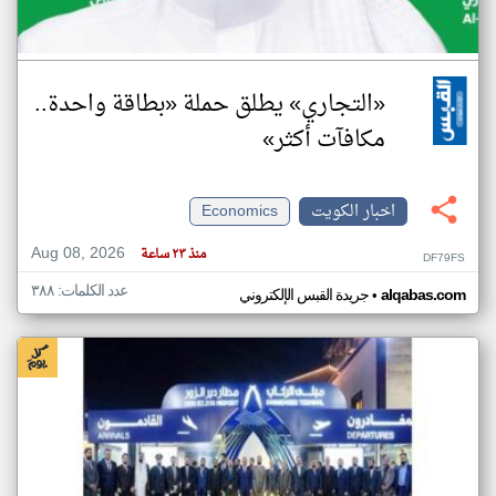
«التجاري» يطلق حملة «بطاقة واحدة..
مكافآت أكثر»
اخبار الكويت
Economics
Aug 08, 2026
منذ ٢٣ ساعة
DF79FS
عدد الكلمات: ٣٨٨
•
alqabas.com
جريدة القبس الإلكتروني