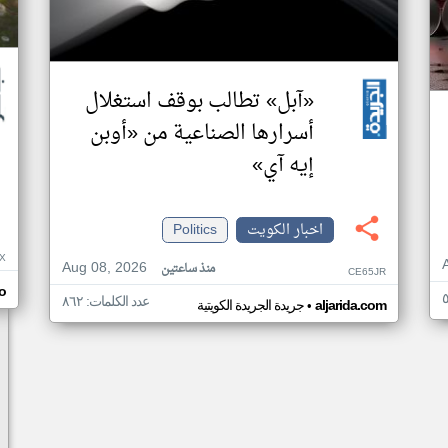
«آبل» تطالب بوقف استغلال
أسرارها الصناعية من «أوبن
إيه آي»
اخبار الكويت
Politics
X
Aug 08, 2026
منذ ساعتين
CE65JR
o
عدد الكلمات: ٨٦٢
•
aljarida.com
جريدة الجريدة الكويتية