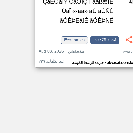
ÇáÊÕäíÝ ÇáÓíÇÏí ááßæíÊ
ÚäÏ «-aa» ãÚ äÙÑÉ
ãÓÊÞÈáíÉ ãÓÊÞÑÉ
اخبار الكويت
Economics
Aug 08, 2026
منذ ساعتين
OT98K
عدد الكلمات: ٢٣٩
•
alwasat.com.k
جريدة الوسط الكويتيه