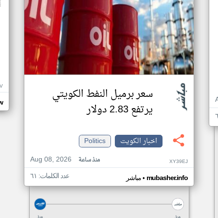
V
سعر برميل النفط الكويتي
w
يرتفع 2.83 دولار
اخبار الكويت
Politics
Aug 08, 2026
منذ ساعة
XY39EJ
عدد الكلمات: ٦١
•
mubasher.info
مباشر
منذ
منذ