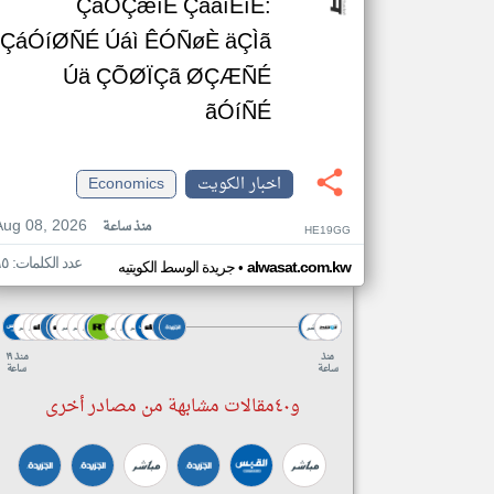
ÇáÒÇæíÉ ÇááíÈíÉ:
ÇáÓíØÑÉ Úáì ÊÓÑøÈ äÇÌã
Úä ÇÕØÏÇã ØÇÆÑÉ
ãÓíÑÉ
اخبار الكويت
Economics
Aug 08, 2026
منذ ساعة
HE19GG
عدد الكلمات: ٦٥
•
alwasat.com.kw
جريدة الوسط الكويتيه
منذ
منذ ١٩
ساعة
ساعة
و٤٠مقالات مشابهة من مصادر أخرى