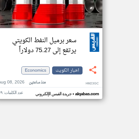
سعر برميل النفط الكويتي
يرتفع إلى 75.27 دولاراً
اخبار الكويت
Economics
Aug 08, 2026
منذ ساعتين
HM23GC
عدد الكلمات: ٥٩
•
alqabas.com
جريدة القبس الإلكتروني