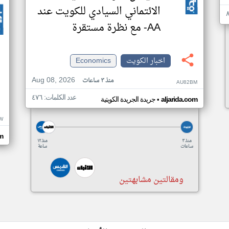
الائتماني السيادي للكويت عند
AA- مع نظرة مستقرة
اخبار الكويت
Economics
Aug 08, 2026
منذ ٣ ساعات
AU82BM
عدد الكلمات: ٤٧٦
•
aljarida.com
جريدة الجريدة الكويتية
W
om
منذ ٣
منذ ١٢
ساعات
ساعة
ومقالتين مشابهتين