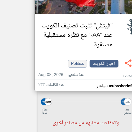
"فيتش" تثبت تصنيف الكويت
عند "AA-" مع نظرة مستقبلية
مستقرة
اخبار الكويت
Politics
Aug 08, 2026
منذ ساعتين
TV26J
عدد الكلمات: ٢٣٣
•
mubasher.inf
مباشر
منذ
منذ ١٢
ساعتين
ساعة
و٣مقالات مشابهة من مصادر أخرى