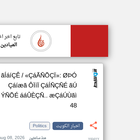
تابع اخر ا
الميادين
ãÍáíÇÊ / «ÇáÃÑÕÇÏ»: ØÞÓ
Çáíæã ÔÏíÏ ÇáÍÑÇÑÉ ãÚ
ÝÑÕÉ ááÛÈÇÑ.. æÇáÚÙãì
48
اخبار الكويت
Politics
Aug 08, 2026
منذ ساعتين
YI04YY