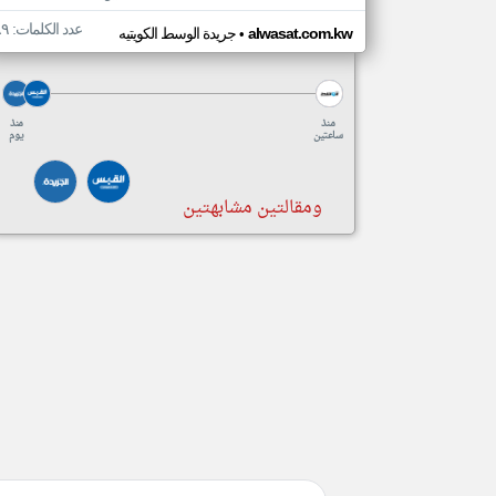
عدد الكلمات: ٨٩
•
alwasat.com.kw
جريدة الوسط الكويتيه
منذ
منذ
ساعتين
يوم
ومقالتين مشابهتين