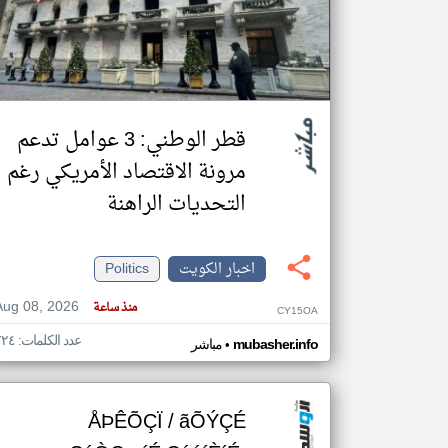
تعبر
المقالات
الموجوده
هنا عن
قطر الوطني: 3 عوامل تدعم
وجهة
نظر
كاتبيها.
مرونة الاقتصاد الأمريكي رغم
التحديات الراهنة
اخبار الكويت
Politics
Aug 08, 2026
منذ ساعة
CY15OA
عدد الكلمات: ٧٢٤
•
mubasher.info
مباشر
ÅÞÊÕÇÏ / ãÕÝÇÉ