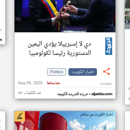
V
w
دي لا إسبرييلا يؤدي اليمين
الدستورية رئيسا لكولومبيا
اخبار الكويت
Politics
Aug 08, 2026
منذ ساعة
VY59SX
عدد الكلمات: ٨٨
•
aljarida.com
جريدة الجريدة الكويتية
اخبار الكويت من مباشر