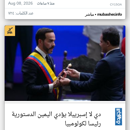
Aug 08, 2026
منذ ٧ ساعات
CY15OA
عدد الكلمات: ٧٢٤
•
mubasher.info
مباشر
دي لا إسبرييلا يؤدي اليمين الدستورية
رئيسا لكولومبيا