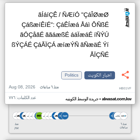
ãÍáíÇÊ / ÑÆíÓ "ÇáÎØæØ
ÇáßæíÊíÉ": ÇáÊÍæá Åáì ÔÑßÉ
ãÓÇåãÉ ããáæßÉ ááÏæáÉ íÑÝÚ
ßÝÇÁÉ ÇáÃÏÇÁ æíæÝÑ ãÑæäÉ Ýí
ÅÏÇÑÉ
اخبار الكويت
Politics
Aug 08, 2026
منذ ٦ ساعات
HB01VF
عدد الكلمات: ٧٧٦
•
alwasat.com.kw
جريدة الوسط الكويتيه
منذ ٦
منذ
ساعات
يوم