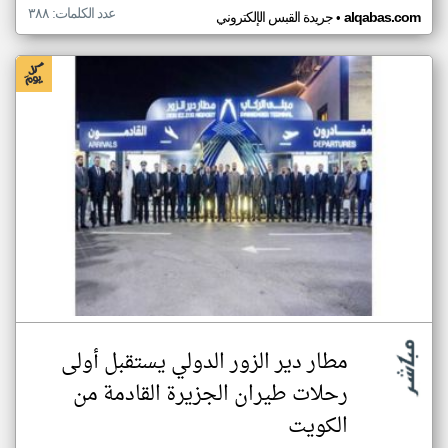
عدد الكلمات: ٣٨٨
•
alqabas.com
جريدة القبس الإلكتروني
مطار دير الزور الدولي يستقبل أولى
رحلات طيران الجزيرة ‏القادمة من
الكويت