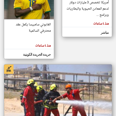
أمريكا تخصص 3 مليارات دولار
لدعم المعادن الحيوية والبطاريات
وبرامج ...
klyoum.com
تغيير الدولة
منذ ٤ ساعات
تعبر
الغابوني سامبيسا يكمل عقد
مصادر الأخبار من الكويت
المقالات
الموجوده
محترفي السالمية
اخبار الكويت على مدار الساعة
مباشر
هنا عن
وجهة
نظر
أهم اخبار الكويت العاجلة والمباشرة
كاتبيها.
منذ ٤ ساعات
جريدة الجريدة الكويتية