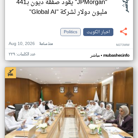
"JPMorgan" يقود صفقة ديون بـ441
مليون دولار لشركة "Global AI"
اخبار الكويت
Politics
Aug 10, 2026
منذ ساعة
MJ73WW
عدد الكلمات: ٢٢٩
•
mubasher.info
مباشر