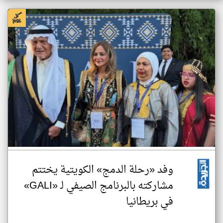
وفد «رحلة الدمج» الكويتية يختتم
مشاركته بالبرنامج الصيفي لـ «GALI»
في بريطانيا