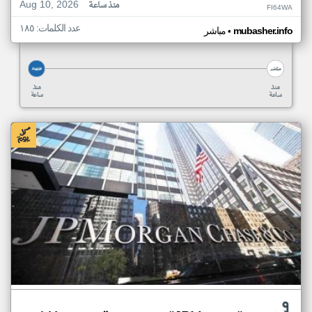
Aug 10, 2026
منذ ساعة
FI64WA
عدد الكلمات: ١٨٥
•
mubasher.info
مباشر
منذ
منذ
ساعة
ساعة