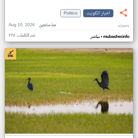
اخبار الكويت
Politics
Aug 10, 2026
منذ ساعتين
IC04VV
عدد الكلمات: ٢٢٨
•
mubasher.info
مباشر