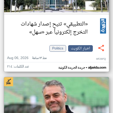
«التطبيقي» تتيح إصدار شهادات
التخرج إلكترونياً عبر «سهل»
اخبار الكويت
Politics
Aug 06, 2026
منذ ١٣ ساعة
HF26FQ
عدد الكلمات: ٢١٤
•
aljarida.com
جريدة الجريدة الكويتية