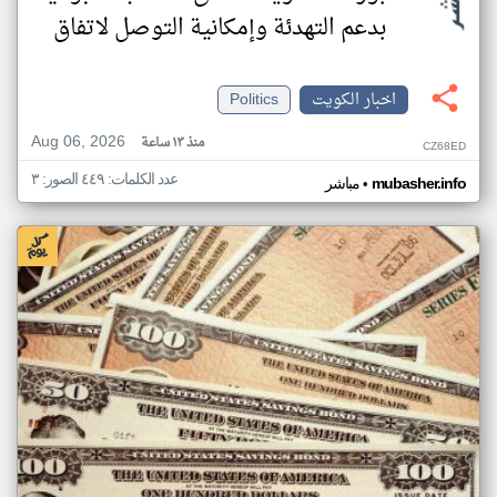
بدعم التهدئة وإمكانية التوصل لاتفاق
اخبار الكويت
Politics
Aug 06, 2026
منذ ١٣ ساعة
CZ68ED
عدد الكلمات: ٤٤٩ الصور: ٣
•
mubasher.info
مباشر