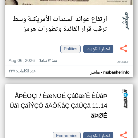
ارتفاع عوائد السندات الأمريكية وسط
ترقب قرار الفائدة وتطورات هرمز
اخبار الكويت
Politics
Aug 06, 2026
منذ ١٣ ساعة
ZR34CP
عدد الكلمات: ٢٢٧
•
mubasher.info
مباشر
ÅÞÊÕÇÏ / ÈæÑÕÉ ÇáßæíÊ ÊÛáÞ
Úáì ÇäÎÝÇÖ ãÄÔÑåÇ ÇáÚÇã 11.14
äÞØÉ
اخبار الكويت
Economics