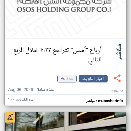
أرباح "أسس" تتراجع 77% خلال الربع
الثاني
اخبار الكويت
Politics
Aug 06, 2026
منذ ١٢ ساعة
NT63FQ
عدد الكلمات: ٢٠٠
•
mubasher.info
مباشر