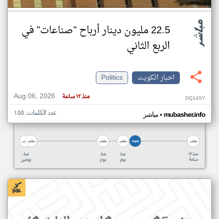
22.5 مليون دينار أرباح "صناعات" في
الربع الثاني
اخبار الكويت
Politics
Aug 06, 2026
منذ ١٢ ساعة
DQ14SY
عدد الكلمات: ١٥٥
•
mubasher.info
مباشر
منذ ١٢
منذ
منذ
منذ
ساعة
يوم
يوم
يومين