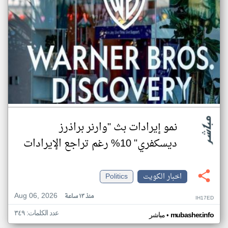
نمو إيرادات بث "وارنر براذرز
ديسكفري" 10% رغم تراجع الإيرادات
اخبار الكويت
Politics
Aug 06, 2026
منذ ١٣ ساعة
IH17ED
عدد الكلمات: ٣٤٩
•
mubasher.info
مباشر