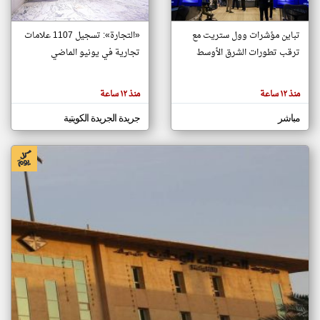
تباين مؤشرات وول ستريت مع
«التجارة»: تسجيل 1107 علامات
klyoum.com
تغيير الدولة
ترقب تطورات الشرق الأوسط
تجارية في يونيو الماضي
تعبر
مصادر الأخبار من الكويت
المقالات
الموجوده
اخبار الكويت على مدار الساعة
هنا عن
منذ ١٢ ساعة
منذ ١٢ ساعة
وجهة
نظر
أهم اخبار الكويت العاجلة والمباشرة
كاتبيها.
مباشر
جريدة الجريدة الكويتية