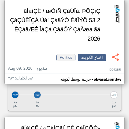
ãÍáíÇÊ / æÒíÑ ÇáÚÏá: ÞÖÇíÇ
ÇáÇÚÊÏÇÁ Úáì ÇáäÝÓ ÊäÎÝÖ 53.2
ÈÇáãÆÉ ÎáÇá ÇáäÕÝ ÇáÃæá ãä
2026
اخبار الكويت
Politics
Aug 09, 2026
منذ يوم
DD42BR
عدد الكلمات: ٢٨٢
•
alwasat.com.kw
جريدة الوسط الكويتيه
منذ
منذ
منذ
يوم
يوم
يوم
ãÍáíÇÊ / «ÇáÌÇãÚÇÊ ÇáÎÇÕÉ»