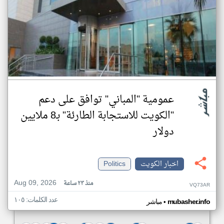
عمومية "المباني" توافق على دعم
"الكويت للاستجابة الطارئة" بـ8 ملايين
دولار
اخبار الكويت
Politics
Aug 09, 2026
منذ ٢٣ ساعة
VQ73AR
عدد الكلمات: ١٠٥
•
mubasher.info
مباشر