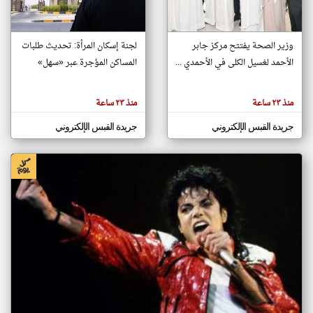
klyoum.com
وزير الصحة يفتتح مركز جابر
لجنة إسكان المرأة: تحديث طلبات
تغيير الدولة
الأحمد لغسيل الكلى في الأحمدي ...
المساكن المؤجرة عبر «سهل»
تعبر
مصادر الأخبار من الكويت
المقالات
الموجوده
اخبار الكويت على مدار الساعة
هنا عن
وجهة
منذ ٢٣ ساعة
منذ ٢٣ ساعة
نظر
أهم اخبار الكويت العاجلة والمباشرة
كاتبيها.
جريدة القبس الإلكتروني
جريدة القبس الإلكتروني