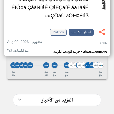
ÊÏÔøä ÇáãÑÍáÉ ÇáËÇäíÉ ãä ÍãáÉ
«ÇÕäÚ ãÓÊÞÈáß»
اخبار الكويت
Politics
Aug 09, 2026
منذ يوم
PY76IK
عدد الكلمات: ٢٤١
•
alwasat.com.kw
جريدة الوسط الكويتيه
منذ
منذ
منذ
منذ
منذ
يوم
يوم
يوم
يوم
يوم
المزيد من الأخبار