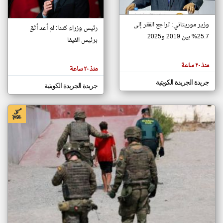
وزير موريتاني: تراجع الفقر إلى
رئيس وزراء كندا: لم أعد أثق
klyoum.com
تغيير الدولة
25.7% بين 2019 و2025
برئيس الفيفا
تعبر
مصادر الأخبار من الكويت
المقالات
الموجوده
اخبار الكويت على مدار الساعة
هنا عن
منذ ٢٠ ساعة
منذ ٢٠ ساعة
وجهة
نظر
أهم اخبار الكويت العاجلة والمباشرة
كاتبيها.
جريدة الجريدة الكويتية
جريدة الجريدة الكويتية