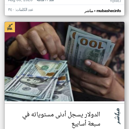
Aug 06, 2026
منذ ٢٣ ساعة
TQ69EJ
عدد الكلمات: ٣٤٠
•
mubasher.info
مباشر
الدولار يسجل أدنى مستوياته في
سبعة أسابيع