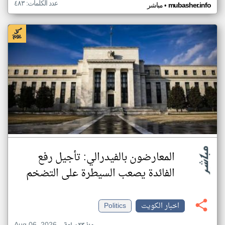
عدد الكلمات: ٤٨٣
•
mubasher.info
مباشر
المعارضون بالفيدرالي: تأجيل رفع
الفائدة يصعب السيطرة على التضخم
اخبار الكويت
Politics