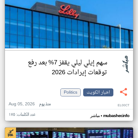
سهم إيلي ليلي يقفز 7% بعد رفع
توقعات إيرادات 2026
اخبار الكويت
Politics
Aug 05, 2026
منذ يوم
EL00CT
عدد الكلمات: ١٧٥
•
mubasher.info
مباشر