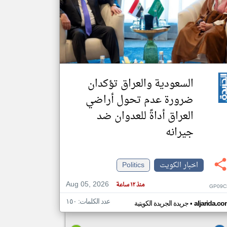
klyoum.com
تغيير الدولة
مصادر الأخبار من الكويت
اخبار الكويت على مدار الساعة
أهم اخبار الكويت العاجلة والمباشرة
السعودية والعراق تؤكدان
ضرورة عدم تحول أراضي
العراق أداةً للعدوان ضد
جيرانه
اخبار الكويت
Politics
Aug 05, 2026
منذ ١٢ ساعة
GP09C
عدد الكلمات: ١٥٠
•
aljarida.c
جريدة الجريدة الكويتية