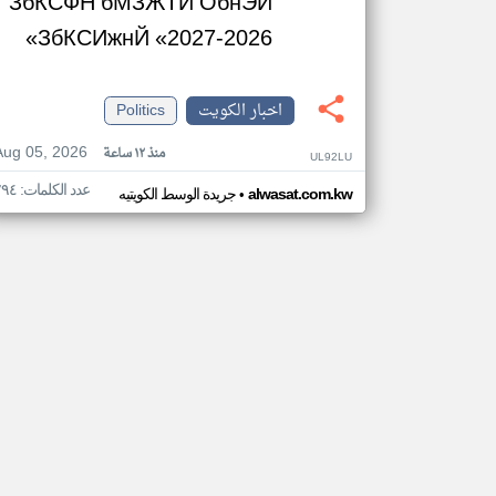
ЗбКСФН бМЗЖТЙ ОбнЭЙ
ЗбКСИжнЙ «2027-2026»
اخبار الكويت
Politics
Aug 05, 2026
منذ ١٢ ساعة
UL92LU
عدد الكلمات: ٢٩٤
•
alwasat.com.kw
جريدة الوسط الكويتيه