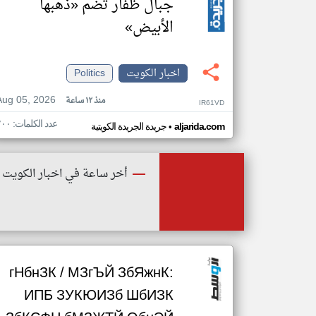
جبال ظفار تضم «ذهبها
الأبيض»
اخبار الكويت
Politics
Aug 05, 2026
منذ ١٢ ساعة
IR61VD
عدد الكلمات: ٢٠٠
•
aljarida.com
جريدة الجريدة الكويتية
أخر ساعة في اخبار الكويت
гНбнЗК / МЗгЪЙ ЗбЯжнК:
ИПБ ЗУКЮИЗб ШбИЗК