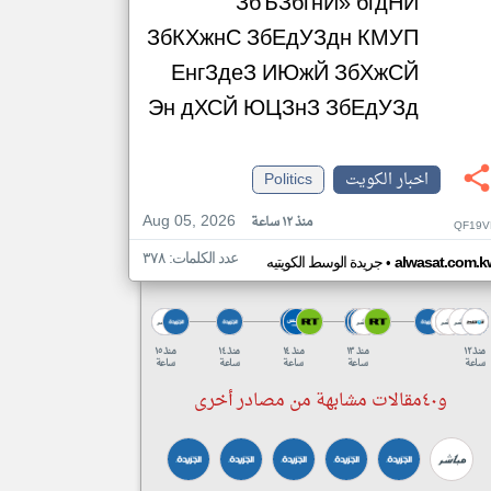
ЗбЪЗбгнЙ» бгдНЙ
ЗбКХжнС ЗбЕдУЗдн КМУП
ЕнгЗдеЗ ИЮжЙ ЗбХжСЙ
Эн дХСЙ ЮЦЗнЗ ЗбЕдУЗд
اخبار الكويت
Politics
Aug 05, 2026
منذ ١٢ ساعة
QF19V
عدد الكلمات: ٣٧٨
•
alwasat.com.k
جريدة الوسط الكويتيه
منذ ١٢
منذ ١٣
منذ ١٤
منذ ١٤
منذ ١٥
ساعة
ساعة
ساعة
ساعة
ساعة
و٤٠مقالات مشابهة من مصادر أخرى