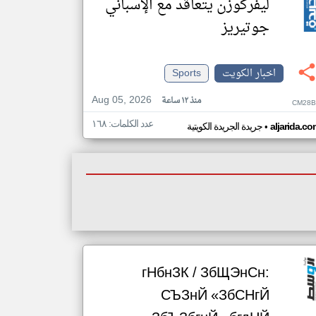
ليفركوزن يتعاقد مع الإسباني
جوتيريز
اخبار الكويت
Sports
Aug 05, 2026
منذ ١٢ ساعة
CM28B
عدد الكلمات: ١٦٨
•
aljarida.c
جريدة الجريدة الكويتية
гНбнЗК / ЗбЩЭнСн:
СЪЗнЙ «ЗбСНгЙ