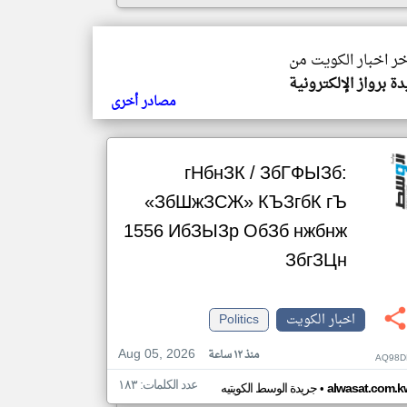
خر اخبار الكويت من
ة برواز الإلكترونية
مصادر أخرى
гНбнЗК / ЗбГФЫЗб:
«ЗбШжЗСЖ» КЪЗгбК гЪ
1556 ИбЗЫЗр ОбЗб нжбнж
ЗбгЗЦн
اخبار الكويت
Politics
Aug 05, 2026
منذ ١٢ ساعة
AQ98D
عدد الكلمات: ١٨٣
•
alwasat.com.k
جريدة الوسط الكويتيه