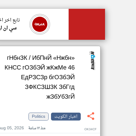
تابع اخر ا
سي ان ا
гНбнЗК / ИбПнЙ «Нжбн»
КНСС гОЗбЭЙ жКжМе 46
ЕдРЗСЗр бгОЗбЭЙ
ЗФКСЗШЗК ЗбГгд
жЗбУбЗгЙ
اخبار الكويت
Politics
Aug 05, 2026
منذ ١٢ ساعة
OK34CF