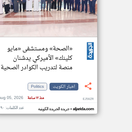
تعبر
المقالات
الموجوده
هنا عن
وجهة
نظر
«الصحة» ومستشفى «مايو
كاتبيها.
كلينك» الأميركي يدشنان
منصة لتدريب الكوادر الصحية
اخبار الكويت
Politics
Aug 05, 2026
منذ ١٢ ساعة
EJ58ZR
عدد الكلمات: ٤٩٠
•
aljarida.com
جريدة الجريدة الكويتية