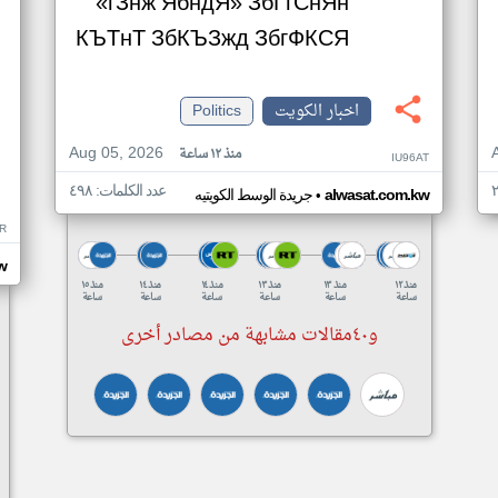
«гЗнж ЯбндЯ» ЗбГгСнЯн
КЪТнТ ЗбКЪЗжд ЗбгФКСЯ
اخبار الكويت
Politics
Aug 05, 2026
منذ ١٢ ساعة
IU96AT
عدد الكلمات: ٤٩٨
•
alwasat.com.kw
جريدة الوسط الكويتيه
R
w
منذ ١٢
منذ ١٣
منذ ١٣
منذ ١٤
منذ ١٤
منذ ١٥
ساعة
ساعة
ساعة
ساعة
ساعة
ساعة
و٤٠مقالات مشابهة من مصادر أخرى