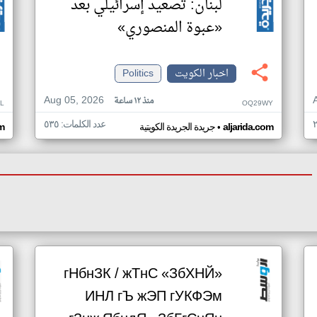
لبنان: تصعيد إسرائيلي بعد
«عبوة المنصوري»
اخبار الكويت
Politics
Aug 05, 2026
منذ ١٢ ساعة
L
OQ29WY
عدد الكلمات: ٥٣٥
•
aljarida.com
جريدة الجريدة الكويتية
om
гНбнЗК / жТнС «ЗбХНЙ»
ИНЛ гЪ жЭП гУКФЭм