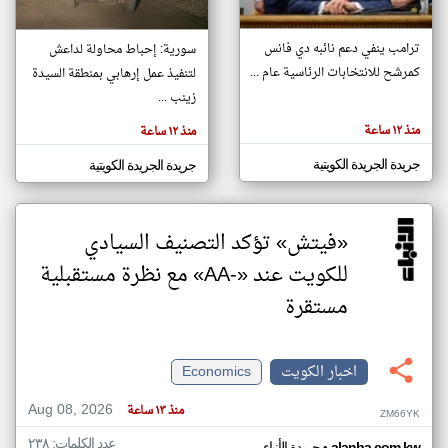
ترامب ينفي دعم نائبه دي فانس
سورية: إحباط محاولة لداعش
klyoum.com
كمرشح للانتخابات الرئاسية عام ...
تغيير الدولة
لتنفيذ عمل إرهابي بمنطقة السيدة
تعبر
مصادر الأخبار من الكويت
زينب ...
المقالات
الموجوده
اخبار الكويت على مدار الساعة
هنا عن
منذ ١٢ ساعة
منذ ١٢ ساعة
وجهة
نظر
أهم اخبار الكويت العاجلة والمباشرة
كاتبيها.
جريدة الجريدة الكويتية
جريدة الجريدة الكويتية
«فيتش» تؤكد التصنيف السيادي
للكويت عند «-AA» مع نظرة مستقبلية
مستقرة
اخبار الكويت
Economics
Aug 08, 2026
منذ ١٣ ساعة
ZM66YK
عدد الكلمات: ٢٣٨
alanba.com.kw
جريدة الأنباء