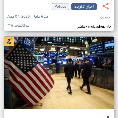
اخبار الكويت
Politics
Aug 07, 2026
منذ ١٤ ساعة
QG80QI
عدد الكلمات: ٣٢٥
•
mubasher.info
مباشر