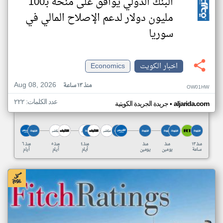
البنك الدولي يوافق على منحة بـ100
مليون دولار لدعم الإصلاح المالي في
سوريا
اخبار الكويت
Economics
Aug 08, 2026
منذ ١٣ ساعة
OW01HW
عدد الكلمات: ٢٢٢
•
aljarida.com
جريدة الجريدة الكويتية
منذ ١٣
منذ
منذ
منذ ٤
منذ ٥
منذ ٦
ساعة
يومين
يومين
أيام
أيام
أيام