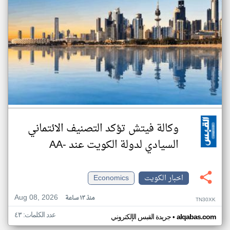
وكالة فيتش تؤكد التصنيف الائتماني
السيادي لدولة الكويت عند -AA
اخبار الكويت
Economics
Aug 08, 2026
منذ ١٣ ساعة
TN30XK
عدد الكلمات: ٤٣
•
alqabas.com
جريدة القبس الإلكتروني