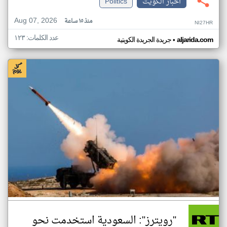
اخبار الكويت
Politics
Aug 07, 2026
منذ ١٥ ساعة
NI27HR
عدد الكلمات: ١٢٣
•
aljarida.com
جريدة الجريدة الكويتية
"رويترز": السعودية استخدمت نحو