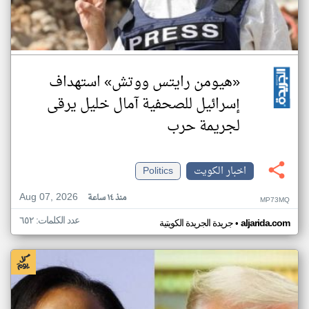
«هيومن رايتس ووتش» استهداف
إسرائيل للصحفية آمال خليل يرقى
لجريمة حرب
اخبار الكويت
Politics
Aug 07, 2026
منذ ١٤ ساعة
MP73MQ
عدد الكلمات: ٦٥٢
•
aljarida.com
جريدة الجريدة الكويتية