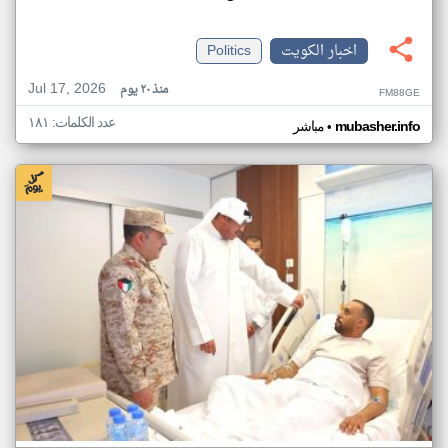
اخبار الكويت
Politics
Jul 17, 2026
منذ ٢٠ يوم
FM88GE
عدد الكلمات: ١٨١
•
mubasher.info
مباشر