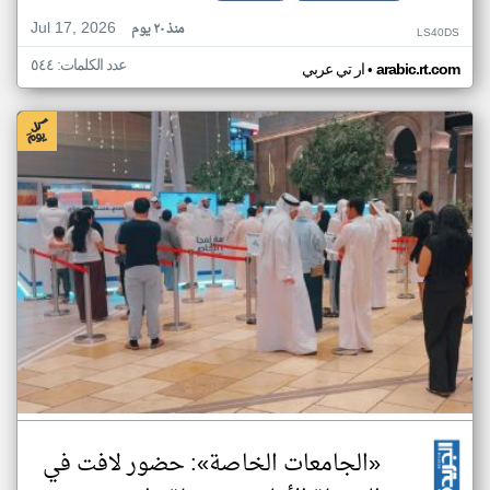
Jul 17, 2026
منذ ٢٠ يوم
LS40DS
عدد الكلمات: ٥٤٤
•
arabic.rt.com
ار تي عربي
«الجامعات الخاصة»: حضور لافت في