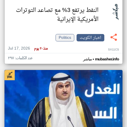
النفط يرتفع 3% مع تصاعد التوترات
الأمريكية الإيرانية
اخبار الكويت
Politics
Jul 17, 2026
منذ ٢٠ يوم
SX11CS
عدد الكلمات: ٢٩٧
•
mubasher.info
مباشر