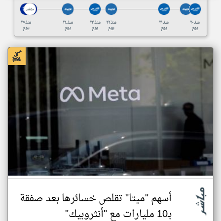
منذ ٢٠
منذ ٢١
منذ ٢٢
منذ ٢٣
منذ ٢٤
منذ ٢٥
يوم
يوم
يوم
يوم
يوم
يوم
أسهم "ميتا" تقلص خسائرها بعد صفقة
بـ10 مليارات مع "أنثروبيك"