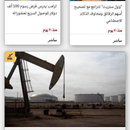
ترامب يدرس فرض رسوم 100 ألف
"وول ستريت" تتراجع مع تصحيح
دولار للوصول السريع لمنشوراته
أسهم الرقائق ومخاوف الذكاء
klyoum.com
الاصطناعي
تغيير الدولة
تعبر
مصادر الأخبار من الكويت
منذ ٢٠ يوم
المقالات
منذ ٢٠ يوم
الموجوده
اخبار الكويت على مدار الساعة
هنا عن
مباشر
وجهة
مباشر
نظر
أهم اخبار الكويت العاجلة والمباشرة
كاتبيها.