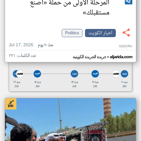
المرحلة الأولى من حملة «اصنع
مستقبلك»
اخبار الكويت
Politics
Jul 17, 2026
منذ ٢٠ يوم
GQ52RU
عدد الكلمات: ٢٢١
•
aljarida.com
جريدة الجريدة الكويتية
منذ ٢٠
منذ ٢٢
منذ ٢٣
منذ ٢٥
منذ ٢٦
يوم
يوم
يوم
يوم
يوم