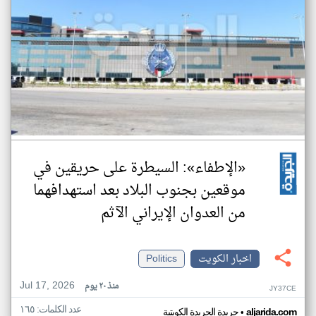
«الإطفاء»: السيطرة على حريقين في
موقعين بجنوب البلاد بعد استهدافهما
من العدوان الإيراني الآثم
اخبار الكويت
Politics
Jul 17, 2026
منذ ٢٠ يوم
JY37CE
عدد الكلمات: ١٦٥
•
aljarida.com
جريدة الجريدة الكويتية