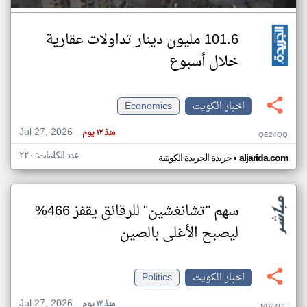
101.6 مليون دينار تداولات عقارية
خلال أسبوع
اخبار الكويت
Economics
Jul 27, 2026
منذ ١٢ يوم
QE24QQ
عدد الكلمات: ٢٢٠
•
aljarida.com
جريدة الجريدة الكويتية
سهم "تشانغشين" للرقائق يقفز 466%
ليصبح الأغلى بالصين
اخبار الكويت
Politics
Jul 27, 2026
منذ ١٢ يوم
ND24HE