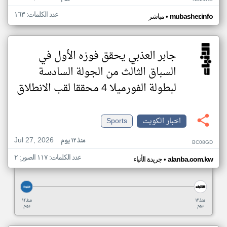
عدد الكلمات: ١٦٣
•
mubasher.info
مباشر
جابر العذبي يحقق فوزه الأول في
السباق الثالث من الجولة السادسة
لبطولة الفورميلا 4 محققا لقب الانطلاق
اخبار الكويت
Sports
Jul 27, 2026
منذ ١٢ يوم
BC08GD
عدد الكلمات: ١١٧ الصور: ٢
•
alanba.com.kw
جريدة الأنباء
منذ ١٢
منذ ١٢
يوم
يوم