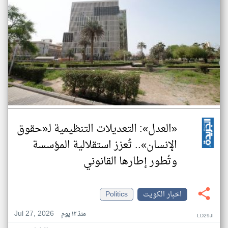
«العدل»: التعديلات التنظيمية لـ«حقوق
الإنسان».. تُعزز استقلالية المؤسسة
وتُطور إطارها القانوني
اخبار الكويت
Politics
Jul 27, 2026
منذ ١٢ يوم
LD29JI