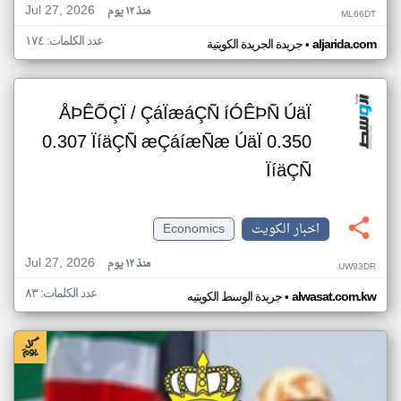
Jul 27, 2026
منذ ١٢ يوم
ML66DT
عدد الكلمات: ١٧٤
•
aljarida.com
جريدة الجريدة الكويتية
ÅÞÊÕÇÏ / ÇáÏæáÇÑ íÓÊÞÑ ÚäÏ
0.307 ÏíäÇÑ æÇáíæÑæ ÚäÏ 0.350
ÏíäÇÑ
اخبار الكويت
Economics
Jul 27, 2026
منذ ١٢ يوم
UW93DR
عدد الكلمات: ٨٣
•
alwasat.com.kw
جريدة الوسط الكويتيه