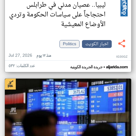
ليبيا.. عصيان مدني في طرابلس
احتجاجاً على سياسات الحكومة وتردي
الأوضاع المعيشية
اخبار الكويت
Politics
Jul 27, 2026
منذ ١٢ يوم
IG30GZ
عدد الكلمات: ٥٣٢
•
aljarida.com
جريدة الجريدة الكويتية