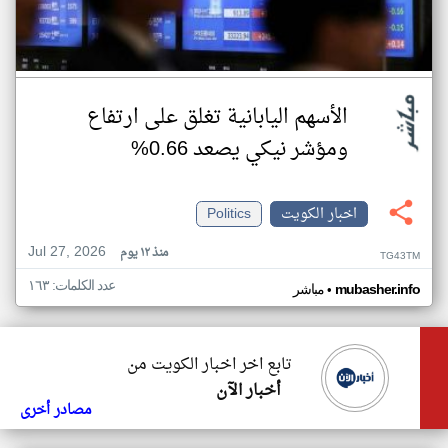
الأسهم اليابانية تغلق على ارتفاع
ومؤشر نيكي يصعد 0.66%
اخبار الكويت
Politics
Jul 27, 2026
منذ ١٢ يوم
TG43TM
عدد الكلمات: ١٦٣
•
mubasher.info
مباشر
تابع اخر اخبار الكويت من
أخبار الآن
مصادر أخرى