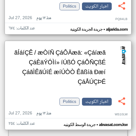
اخبار الكويت
Politics
Jul 27, 2026
منذ ١٢ يوم
PQ84LB
عدد الكلمات: ٦٧٤
•
aljarida.com
جريدة الجريدة الكويتية
ãÍáíÇÊ / æÒíÑ ÇáÔÄæä: «Çáíæã
ÇáÈäÝÓÌí» íÚßÓ ÇáÔÑÇßÉ
ÇáãÌÊãÚíÉ æíÚÒÒ Êãßíä Ðæí
ÇáÅÚÇÞÉ
اخبار الكويت
Politics
Jul 27, 2026
منذ ١٢ يوم
WS10LW
عدد الكلمات: ٢٥٤
•
alwasat.com.kw
جريدة الوسط الكويتيه