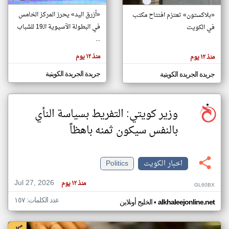
«أزرق اليد» يحرز المركز الخامس
«بلاكستون» تعتزم افتتاح مكتب
في البطولة الآسيوية الـ19 للشباب
في الكويت
klyoum.com
تغيير الدولة
...
تعبر
مصادر الأخبار من الكويت
المقالات
منذ ١٢ يوم
منذ ١٢ يوم
الموجوده
اخبار الكويت على مدار الساعة
هنا عن
وجهة
جريدة الجريدة الكويتية
جريدة الجريدة الكويتية
نظر
أهم اخبار الكويت العاجلة والمباشرة
كاتبيها.
وزير كويتي: التفريط بسياسة النأي
بالنفس سيكون ثمنه باهظاً
اخبار الكويت
Politics
Jul 27, 2026
منذ ١٢ يوم
GL60BX
عدد الكلمات: ١٥٧
•
alkhaleejonline.net
الخليج أونلاين