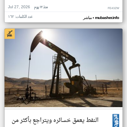
Jul 27, 2026
منذ ١٢ يوم
FE43ZW
عدد الكلمات: ١٦٢
•
mubasher.info
مباشر
النفط يعمق خسائره ويتراجع بأكثر من