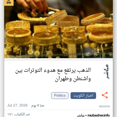
الذهب يرتفع مع هدوء التوترات بين
واشنطن وطهران
اخبار الكويت
Politics
Jul 27, 2026
منذ ١٢ يوم
NN16PM
عدد الكلمات: ١٧١
•
mubasher.info
مباشر