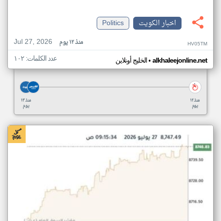
اخبار الكويت
Politics
Jul 27, 2026
منذ ١٢ يوم
HV05TM
عدد الكلمات: ١٠٢
•
alkhaleejonline.net
الخليج أونلاين
منذ ١٢
منذ ١٣
يوم
يوم