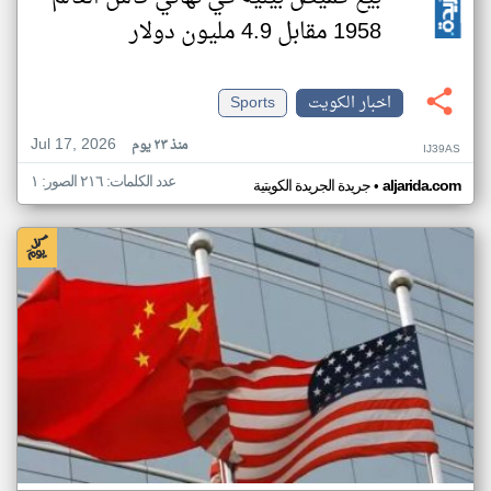
1958 مقابل 4.9 مليون دولار
اخبار الكويت
Sports
Jul 17, 2026
منذ ٢٣ يوم
IJ39AS
عدد الكلمات: ٢١٦ الصور: ١
•
aljarida.com
جريدة الجريدة الكويتية