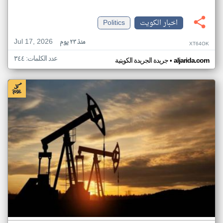
اخبار الكويت
Politics
Jul 17, 2026
منذ ٢٣ يوم
XT64OK
عدد الكلمات: ٣٤٤
•
aljarida.com
جريدة الجريدة الكويتية