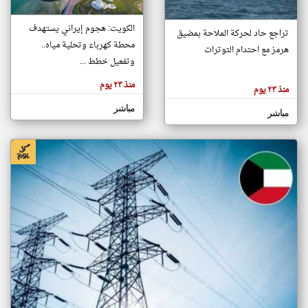
الكويت: هجوم إيراني يستهدف
تراجع حاد لحركة الملاحة بمضيق
klyoum.com
محطة كهرباء وتحلية مياه..
هرمز مع احتدام التوترات
تغيير الدولة
وتفعيل خطط ...
تعبر
مصادر الأخبار من الكويت
المقالات
الموجوده
منذ ٢٣ يوم
اخبار الكويت على مدار الساعة
هنا عن
منذ ٢٣ يوم
وجهة
نظر
أهم اخبار الكويت العاجلة والمباشرة
مباشر
كاتبيها.
مباشر