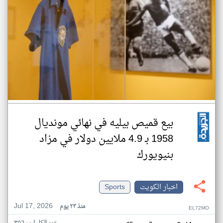
بيع قميص بيليه في نهائي مونديال
1958 بـ 4.9 ملايين دولار في مزاد
بنيويورك
اخبار الكويت
Sports
Jul 17, 2026
منذ ٢٣ يوم
EL72MO
عدد الكلمات: ٣٥٦