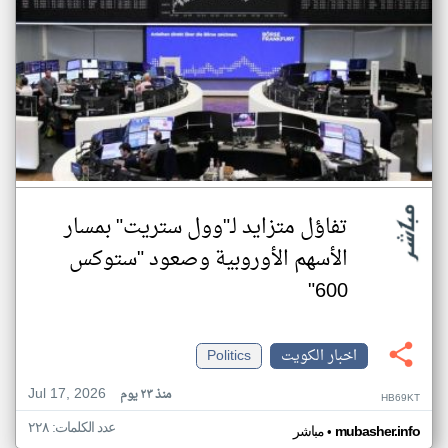
تفاؤل متزايد لـ"وول ستريت" بمسار
الأسهم الأوروبية وصعود "ستوكس
600"
اخبار الكويت
Politics
Jul 17, 2026
منذ ٢٣ يوم
HB69KT
عدد الكلمات: ٢٢٨
•
mubasher.info
مباشر