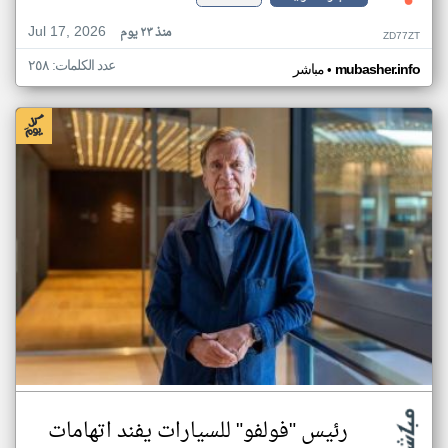
Jul 17, 2026
منذ ٢٣ يوم
ZD77ZT
عدد الكلمات: ٢٥٨
•
mubasher.info
مباشر
رئيس "فولفو" للسيارات يفند اتهامات