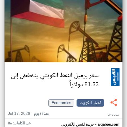
سعر برميل النفط الكويتي ينخفض إلى
81.33 دولاراً
اخبار الكويت
Economics
Jul 17, 2026
منذ ٢٣ يوم
GY39LX
عدد الكلمات: ٥٨
•
alqabas.com
جريدة القبس الإلكتروني