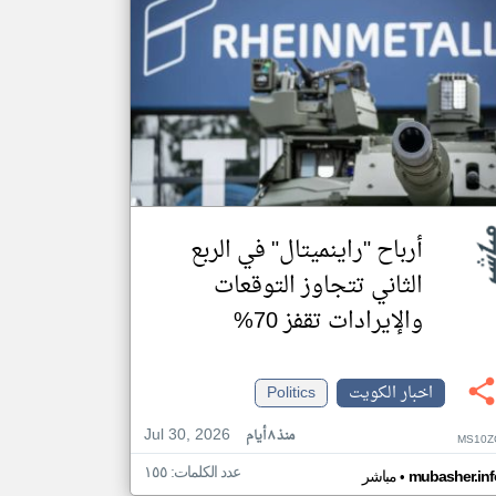
أرباح "راينميتال" في الربع
الثاني تتجاوز التوقعات
والإيرادات تقفز 70%
اخبار الكويت
Politics
Jul 30, 2026
منذ ٨ أيام
MS10Z
عدد الكلمات: ١٥٥
•
mubasher.inf
مباشر