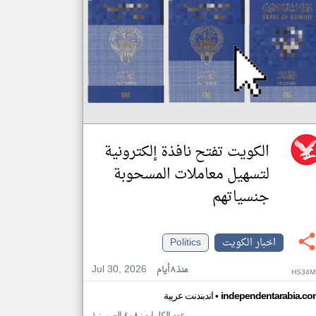
الكويت تفتح نافذة إلكترونية
لتسهيل معاملات المسحوبة
جنسياتهم
اخبار الكويت
Politics
Jul 30, 2026
منذ ٨ أيام
HS34M
•
independentarabia.co
اندبندنت عربية
عدد الكلمات: ٤٠٨ الصور: ١