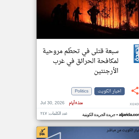
klyoum.com
تغيير الدولة
مصادر الأخبار من الكويت
اخبار الكويت على مدار الساعة
أهم اخبار الكويت العاجلة والمباشرة
سبعة قتلى في تحطّم مروحية
لمكافحة الحرائق في غرب
الأرجنتين
اخبار الكويت
Politics
Jul 30, 2026
منذ ٨ أيام
XI24D
عدد الكلمات: ٢٤٧
•
aljarida.c
جريدة الجريدة الكويتية
بار الكويت من مباشر