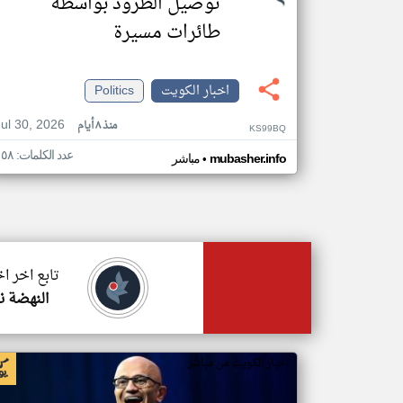
توصيل الطرود بواسطة
طائرات مسيرة
اخبار الكويت
Politics
Jul 30, 2026
منذ ٨ أيام
KS99BQ
عدد الكلمات: ١٥٨
•
mubasher.info
مباشر
تابع اخر ا
النهضة ن
اخبار الكويت من مباشر