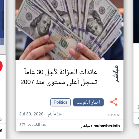
عائدات الخزانة لأجل 30 عاماً
تسجل أعلى مستوى منذ 2007
اخبار الكويت
Politics
Jul 30, 2026
منذ ٨ أيام
SH54UX
D
عدد الكلمات: ٤٣١
•
mubasher.info
مباشر
m