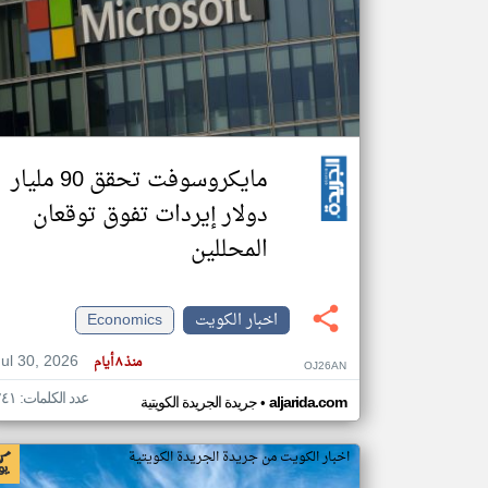
تعبر
المقالات
الموجوده
هنا عن
وجهة
نظر
مايكروسوفت تحقق 90 مليار
كاتبيها.
دولار إيردات تفوق توقعان
المحللين
اخبار الكويت
Economics
Jul 30, 2026
منذ ٨ أيام
OJ26AN
عدد الكلمات: ٢٤١
•
aljarida.com
جريدة الجريدة الكويتية
اخبار الكويت من جريدة الجريدة الكويتية