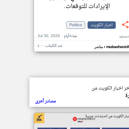
الإيرادات للتوقعات.
اخبار الكويت
Politics
Jul 30, 2026
منذ ٨ أيام
MR46T
عدد الكلمات: ٤٠٠
•
mubasher.inf
مباشر
خر اخبار الكويت من
ة
مصادر أخرى
بار الكويت من اندبندنت عربية