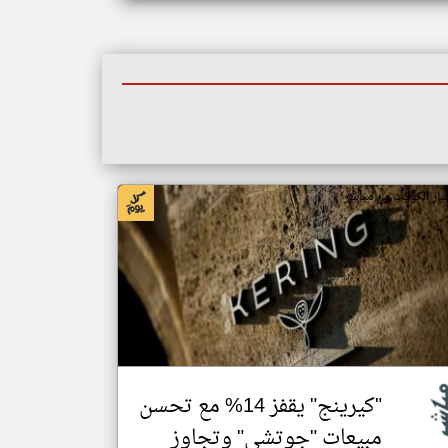
بار الكويت من مباشر
"كيرينج" يقفز 14% مع تحسن
مبيعات "جوتشي" وتجاوز