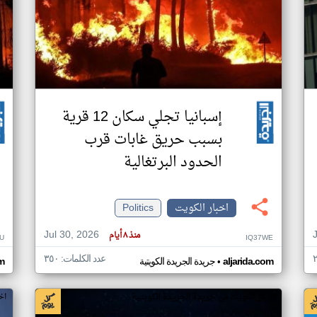
إسبانيا تجلي سكان 12 قرية
بسبب حريق غابات قرب
الحدود البرتغالية
اخبار الكويت
Politics
Jul 30, 2026
منذ ٨ أيام
U
IQ37WE
عدد الكلمات: ٣٥٠
•
aljarida.com
جريدة الجريدة الكويتية
om
اخبار الكويت من جريدة الجريدة الكويتية
اخ