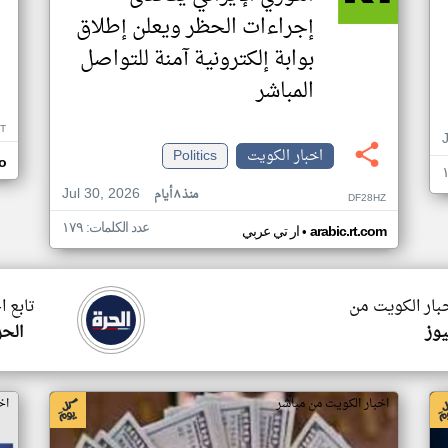
إجراءات الحظر ويعلن إطلاق
بوابة إلكترونية آمنة للتواصل
المباشر
T
اخبار الكويت
Politics
o
Jul 30, 2026
منذ ٨ أيام
DF28HZ
عدد الكلمات: ١٧٩
•
arabic.rt.com
ار تي عربي
خبار الكويت من
تابع ا
يوز
الحر
اخبار الكويت من مباشر
اخ