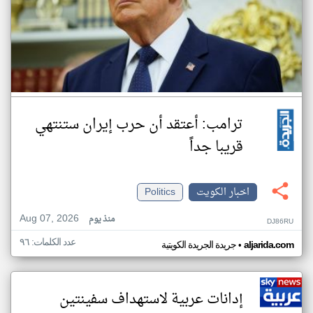
ترامب: أعتقد أن حرب إيران ستنتهي
قريبا جداً
اخبار الكويت
Politics
Aug 07, 2026
منذ يوم
DJ86RU
عدد الكلمات: ٩٦
•
aljarida.com
جريدة الجريدة الكويتية
إدانات عربية لاستهداف سفينتين