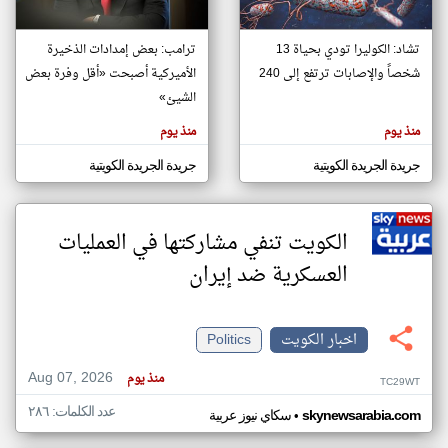
تشاد: الكوليرا تودي بحياة 13
ترامب: بعض إمدادات الذخيرة
klyoum.com
تغيير الدولة
شخصاً والإصابات ترتفع إلى 240
الأميركية أصبحت «أقل وفرة بعض
تعبر
مصادر الأخبار من الكويت
الشيئ»
المقالات
الموجوده
اخبار الكويت على مدار الساعة
هنا عن
منذ يوم
منذ يوم
وجهة
نظر
أهم اخبار الكويت العاجلة والمباشرة
كاتبيها.
جريدة الجريدة الكويتية
جريدة الجريدة الكويتية
الكويت تنفي مشاركتها في العمليات
العسكرية ضد إيران
اخبار الكويت
Politics
Aug 07, 2026
منذ يوم
TC29WT
عدد الكلمات: ٢٨٦
•
skynewsarabia.com
سكاي نيوز عربية