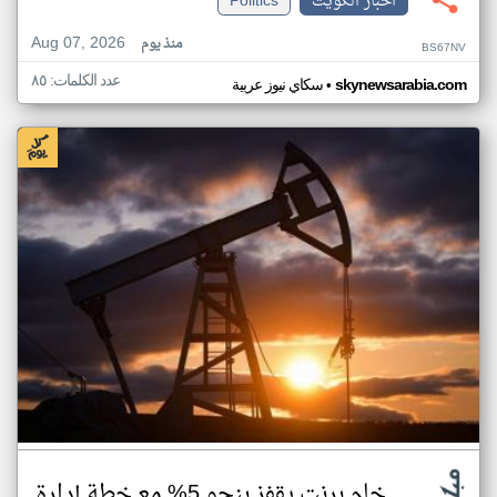
اخبار الكويت
Politics
Aug 07, 2026
منذ يوم
BS67NV
عدد الكلمات: ٨٥
•
skynewsarabia.com
سكاي نيوز عربية
خام برنت يقفز بنحو 5% مع خطة إدارة