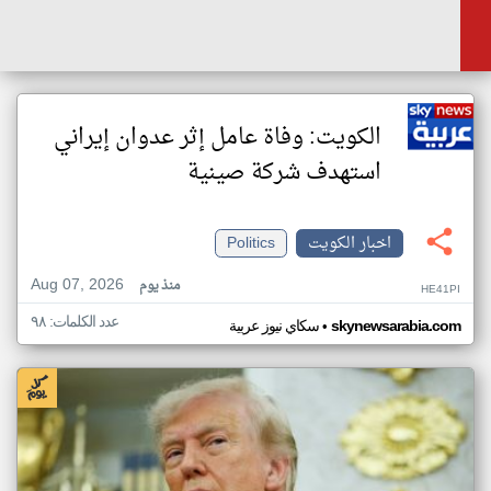
الكويت: وفاة عامل إثر عدوان إيراني
استهدف شركة صينية
اخبار الكويت
Politics
Aug 07, 2026
منذ يوم
HE41PI
عدد الكلمات: ٩٨
•
skynewsarabia.com
سكاي نيوز عربية