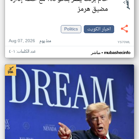
مضيق هرمز
اخبار الكويت
Politics
Aug 07, 2026
منذ يوم
YS70WL
عدد الكلمات: ٤٠١
•
mubasher.info
مباشر