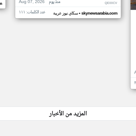
Aug 07, 2026
منذ يوم
QE00CV
m
عدد الكلمات: ١١١
•
skynewsarabia.com
سكاي نيوز عربية
المزيد من الأخبار