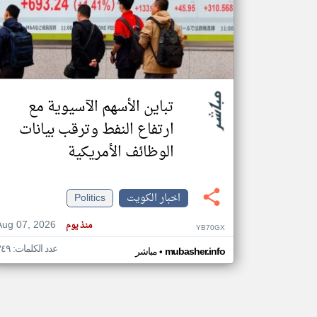
تعبر
المقالات
الموجوده
هنا عن
وجهة
تباين الأسهم الآسيوية مع
نظر
كاتبيها.
ارتفاع النفط وترقب بيانات
الوظائف الأمريكية
اخبار الكويت
Politics
Aug 07, 2026
منذ يوم
YB70GX
عدد الكلمات: ٣٤٩
•
mubasher.info
مباشر