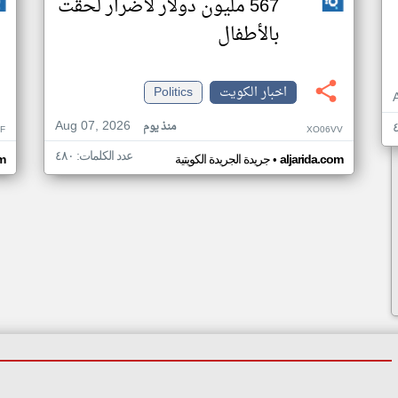
567 مليون دولار لأضرار لحقت
بالأطفال
اخبار الكويت
Politics
Aug 07, 2026
منذ يوم
F
XO06VV
عدد الكلمات: ٤٨٠
•
aljarida.com
جريدة الجريدة الكويتية
om