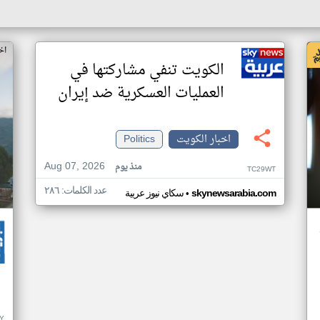
اخ
الكويت تنفي مشاركتها في
العمليات العسكرية ضد إيران
اخبار الكويت
Politics
Aug 07, 2026
منذ يوم
TC29WT
عدد الكلمات: ٢٨٦
•
skynewsarabia.com
سكاي نيوز عربية
Y