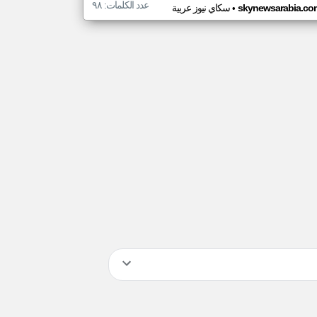
عدد الكلمات: ٩٨
•
skynewsarabia.co
سكاي نيوز عربية