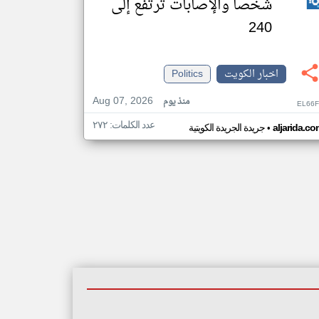
شخصاً والإصابات ترتفع إلى
240
اخبار الكويت
Politics
Aug 07, 2026
منذ يوم
EL66F
عدد الكلمات: ٢٧٢
•
aljarida.c
جريدة الجريدة الكويتية