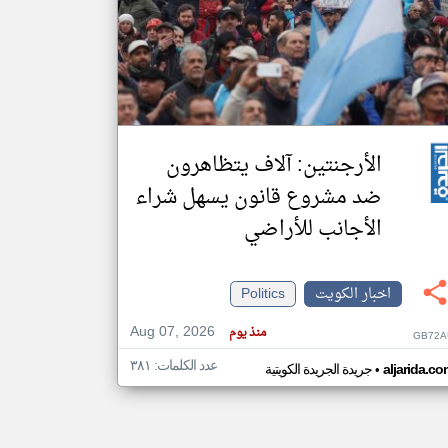
klyoum.com
تغيير الدولة
مصادر الأخبار من الكويت
اخبار الكويت على مدار الساعة
أهم اخبار الكويت العاجلة والمباشرة
الأرجنتين: آلاف يتظاهرون
ضد مشروع قانون يسهل شراء
الأجانب للأراضي
اخبار الكويت
Politics
Aug 07, 2026
منذ يوم
GB72A
عدد الكلمات: ٣٨١
•
aljarida.c
جريدة الجريدة الكويتية