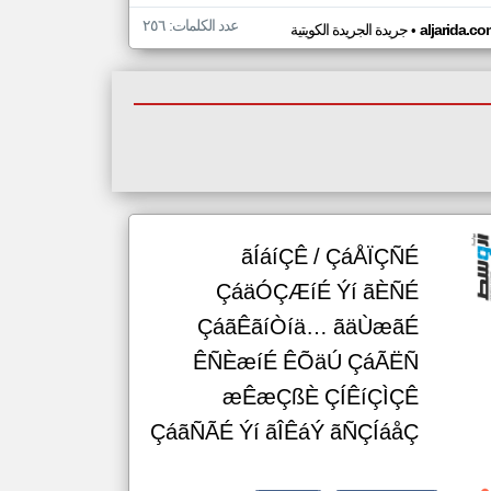
عدد الكلمات: ٢٥٦
•
aljarida.c
جريدة الجريدة الكويتية
ãÍáíÇÊ / ÇáÅÏÇÑÉ
ÇáäÓÇÆíÉ Ýí ãÈÑÉ
ÇáãÊãíÒíä… ãäÙæãÉ
ÊÑÈæíÉ ÊÕäÚ ÇáÃËÑ
æÊæÇßÈ ÇÍÊíÇÌÇÊ
ÇáãÑÃÉ Ýí ãÎÊáÝ ãÑÇÍáåÇ