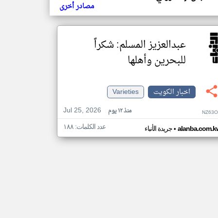
مصادر أخرى
عبدالعزيز المسلم: شكراً
للبحرين وأهلها
اخبار الكويت
Varieties
Jul 25, 2026
منذ ١٢ يوم
NZ63O
عدد الكلمات: ١٨٨
•
alanba.com.k
جريدة الأنباء