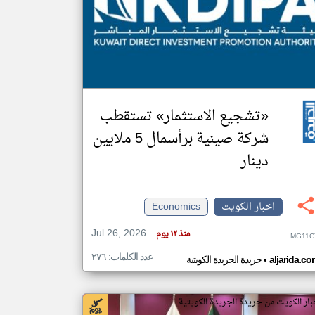
klyoum.com
تغيير الدولة
مصادر الأخبار من الكويت
اخبار الكويت على مدار الساعة
أهم اخبار الكويت العاجلة والمباشرة
«تشجيع الاستثمار» تستقطب
شركة صينية برأسمال 5 ملايين
دينار
اخبار الكويت
Economics
Jul 26, 2026
منذ ١٢ يوم
MG11C
عدد الكلمات: ٢٧٦
•
aljarida.c
جريدة الجريدة الكويتية
بار الكويت من جريدة الجريدة الكويتية