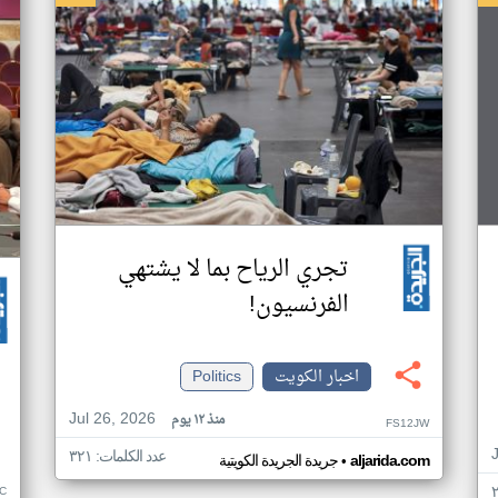
تجري الرياح بما لا يشتهي
الفرنسيون!
اخبار الكويت
Politics
Jul 26, 2026
منذ ١٢ يوم
FS12JW
عدد الكلمات: ٣٢١
•
aljarida.com
جريدة الجريدة الكويتية
C