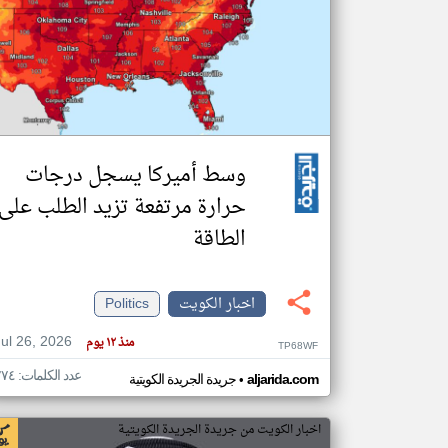
تعبر
المقالات
الموجوده
هنا عن
وجهة
نظر
كاتبيها.
وسط أميركا يسجل درجات
حرارة مرتفعة تزيد الطلب على
الطاقة
اخبار الكويت
Politics
Jul 26, 2026
منذ ١٢ يوم
TP68WF
عدد الكلمات: ٢٧٤
•
aljarida.com
جريدة الجريدة الكويتية
اخبار الكويت من جريدة الجريدة الكويتية