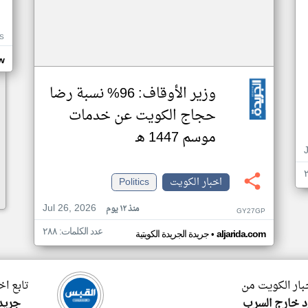
S
w
وزير الأوقاف: 96% نسبة رضا
حجاج الكويت عن خدمات
موسم 1447 هـ
اخبار الكويت
Politics
Jul 26, 2026
منذ ١٢ يوم
GY27GP
عدد الكلمات: ٢٨٨
•
aljarida.com
جريدة الجريدة الكويتية
خبار الكويت من
تابع اخ
 خارج السرب
جريدة