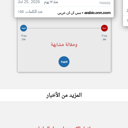
Jul 25, 2026
منذ ١٢ يوم
TS00ZQ
عدد الكلمات: ١٥٥
•
arabic.cnn.com
سي ان ان عربي
منذ ١٢
منذ ١٢
يوم
يوم
ومقالة مشابهة
المزيد من الأخبار