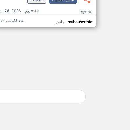
اخبار الكويت
Politics
Jul 26, 2026
منذ ١٢ يوم
PQ95GM
عدد الكلمات: ١١٢
•
mubasher.info
مباشر