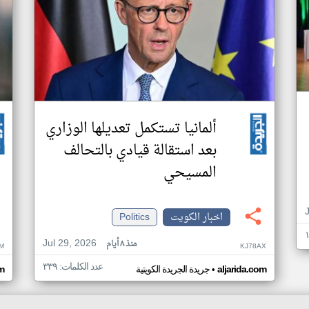
ألمانيا تستكمل تعديلها الوزاري
بعد استقالة قيادي بالتحالف
المسيحي
اخبار الكويت
Politics
Jul 29, 2026
منذ ٨ أيام
M
KJ78AX
عدد الكلمات: ٣٣٩
•
aljarida.com
جريدة الجريدة الكويتية
om