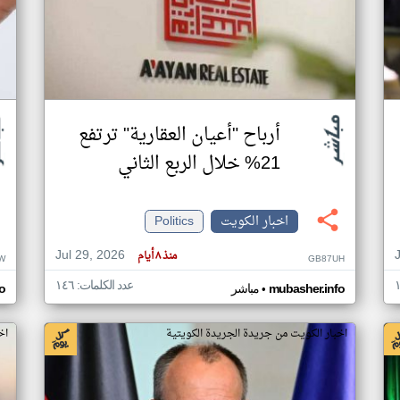
أرباح "أعيان العقارية" ترتفع
21% خلال الربع الثاني
اخبار الكويت
Politics
Jul 29, 2026
منذ ٨ أيام
W
GB87UH
عدد الكلمات: ١٤٦
•
mubasher.info
مباشر
o
اخبار الكويت من جريدة الجريدة الكويتية
اخ