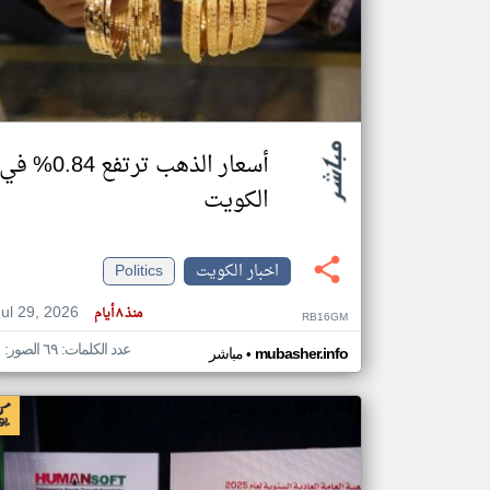
تعبر
المقالات
الموجوده
هنا عن
وجهة
أسعار الذهب ترتفع 0.84% في
نظر
كاتبيها.
الكويت
اخبار الكويت
Politics
Jul 29, 2026
منذ ٨ أيام
RB16GM
عدد الكلمات: ٦٩ الصور: ١
•
mubasher.info
مباشر
اخبار الكويت من مباشر