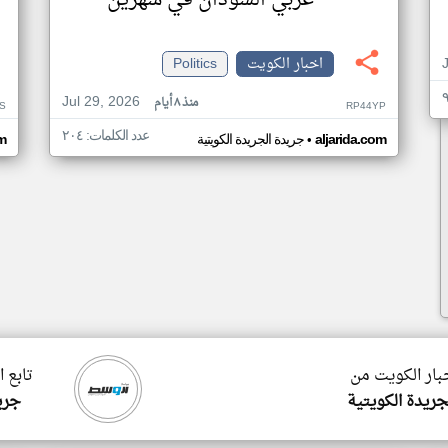
غربي السودان في شهرين
اخبار الكويت
Politics
Jul 29, 2026
منذ ٨ أيام
S
RP44YP
عدد الكلمات: ٢٠٤
•
aljarida.com
جريدة الجريدة الكويتية
om
خبار الكويت من
تابع 
جريدة الكويتية
جري