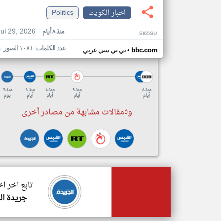
اخبار الكويت
Politics
Jul 29, 2026
منذ ٨ أيام
SI65SU
عدد الكلمات: ١٠٨١ الصور: ٩
•
bbc.com
بي بي سي عربي
منذ ٨
منذ ٩
منذ ١٠
منذ ١٠
منذ ١١
أيام
أيام
أيام
أيام
يوم
و٥مقالات مشابهة من مصادر أخرى
تابع اخر ا
جريدة ال