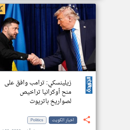
اخبار الكويت من جريدة الجريدة الكويتية
زيلينسكي: ترامب وافق على
منح أوكرانيا تراخيص
لصواريخ باتريوت
اخبار الكويت
Politics