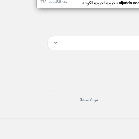
عدد الكلمات: ٣٨١
•
aljarida.c
جريدة الجريدة الكويتية
من ١٦ ساعة