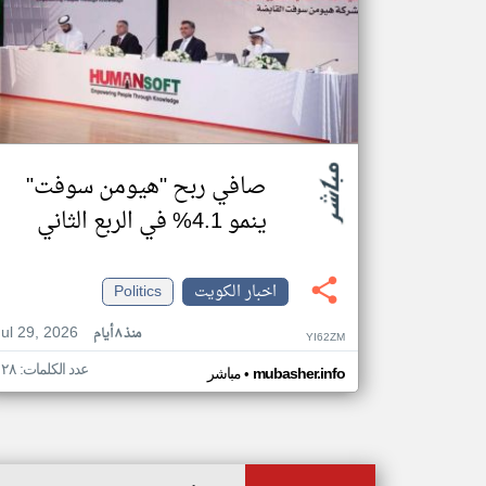
صافي ربح "هيومن سوفت"
ينمو 4.1% في الربع الثاني
اخبار الكويت
Politics
Jul 29, 2026
منذ ٨ أيام
YI62ZM
عدد الكلمات: ١٢٨
•
mubasher.info
مباشر