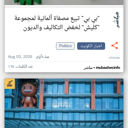
"بي بي" تبيع مصفاة ألمانية لمجموعة
"كليش" لخفض التكاليف والديون
اخبار الكويت
Politics
Aug 03, 2026
منذ ٤ أيام
UT02SK
عدد الكلمات: ١٦٨
•
mubasher.info
مباشر