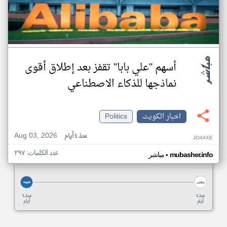
أسهم "علي بابا" تقفز بعد إطلاق أقوى
نماذجها للذكاء الاصطناعي
اخبار الكويت
Politics
Aug 03, 2026
منذ ٤ أيام
JO44XE
عدد الكلمات: ٢٩٧
•
mubasher.info
مباشر
منذ ٤
منذ ٤
أيام
أيام