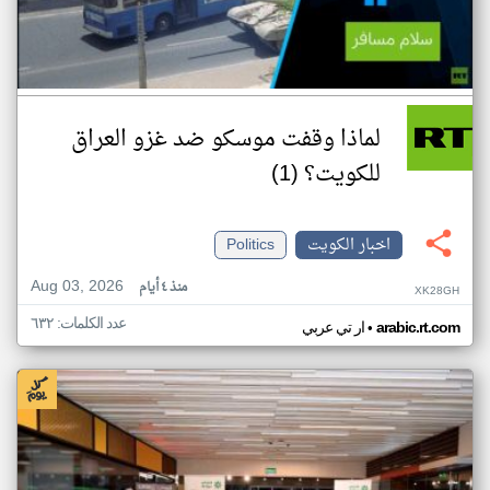
لماذا وقفت موسكو ضد غزو العراق
للكويت؟ (1)
اخبار الكويت
Politics
Aug 03, 2026
منذ ٤ أيام
XK28GH
عدد الكلمات: ٦٣٢
•
arabic.rt.com
ار تي عربي