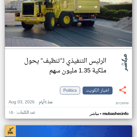
الرئيس التنفيذي لـ"تنظيف" يحول
ملكية 1.35 مليون سهم
اخبار الكويت
Politics
Aug 03, 2026
منذ ٤ أيام
BY26PM
عدد الكلمات: ١٥٠
•
mubasher.info
مباشر