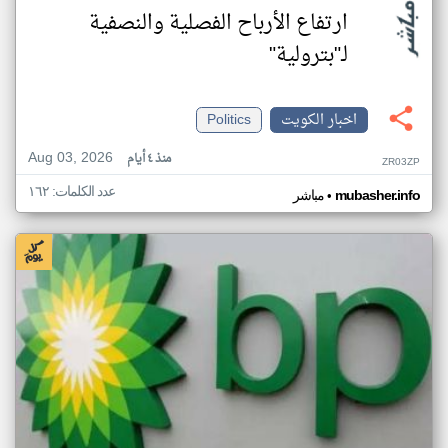
ارتفاع الأرباح الفصلية والنصفية
لـ"بترولية"
اخبار الكويت
Politics
Aug 03, 2026
منذ ٤ أيام
ZR03ZP
عدد الكلمات: ١٦٢
•
mubasher.info
مباشر