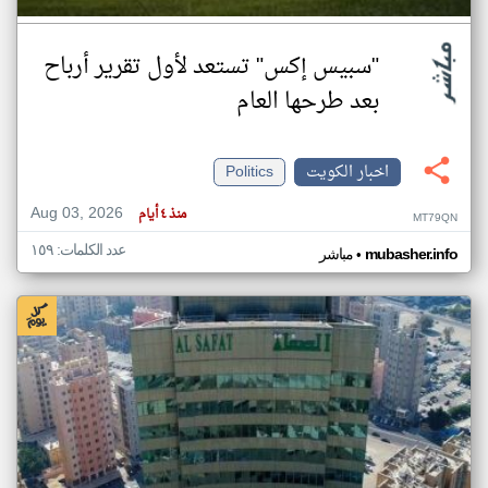
"سبيس إكس" تستعد لأول تقرير أرباح
بعد طرحها العام
اخبار الكويت
Politics
Aug 03, 2026
منذ ٤ أيام
MT79QN
عدد الكلمات: ١٥٩
•
mubasher.info
مباشر