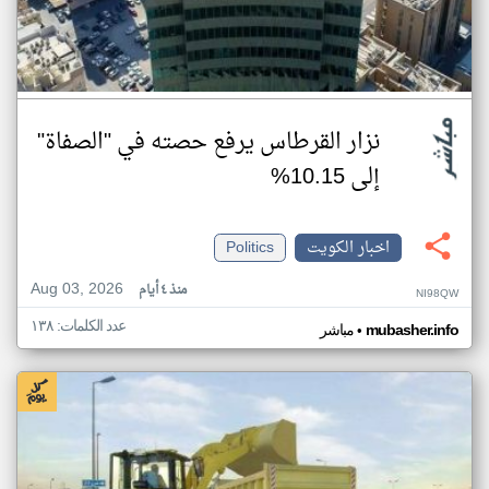
نزار القرطاس يرفع حصته في "الصفاة"
إلى 10.15%
اخبار الكويت
Politics
Aug 03, 2026
منذ ٤ أيام
NI98QW
عدد الكلمات: ١٣٨
•
mubasher.info
مباشر