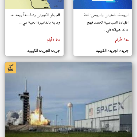
اليوسف للمنيفي والرومي: ثقة
الجيش الكويتي ينفذ غداً وبعد غد
klyoum.com
تغيير الدولة
القيادة السياسية تجسد نهج
رماية بالذخيرة الحية في ...
تعبر
مصادر الأخبار من الكويت
«الداحلية» في ...
المقالات
الموجوده
اخبار الكويت على مدار الساعة
هنا عن
منذ ٤ أيام
منذ ٤ أيام
وجهة
نظر
أهم اخبار الكويت العاجلة والمباشرة
كاتبيها.
جريدة الجريدة الكويتية
جريدة الجريدة الكويتية