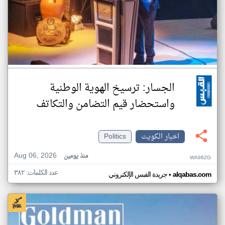
الجسار: ترسيخ الهوية الوطنية
واستحضار قيم التضامن والتكاتف
اخبار الكويت
Politics
Aug 06, 2026
منذ يومين
WA98ZG
عدد الكلمات: ٣٨٢
•
alqabas.com
جريدة القبس الإلكتروني