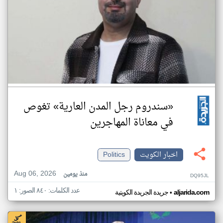
«سندروم رجل المدن العارية» تغوص
في معاناة المهاجرين
اخبار الكويت
Politics
Aug 06, 2026
منذ يومين
DQ95JL
عدد الكلمات: ٨٤٠ الصور: ١
•
aljarida.com
جريدة الجريدة الكويتية