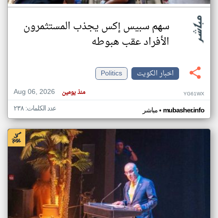
سهم سبيس إكس يجذب المستثمرون
الأفراد عقب هبوطه
اخبار الكويت
Politics
Aug 06, 2026
منذ يومين
YG61WX
عدد الكلمات: ٢٣٨
•
mubasher.info
مباشر