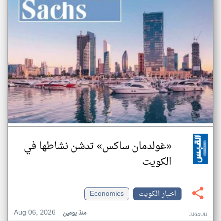
«غولدمان ساكس» تدشن نشاطها في
الكويت
اخبار الكويت
Economics
Aug 06, 2026
منذ يومين
JJ64UU