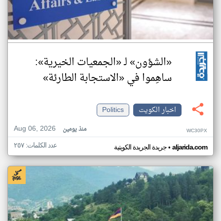
«الشؤون» لـ «الجمعيات الخيرية»:
ساهِموا في «الاستجابة الطارئة»
اخبار الكويت
Politics
Aug 06, 2026
منذ يومين
WC30PX
عدد الكلمات: ٢٥٧
•
aljarida.com
جريدة الجريدة الكويتية