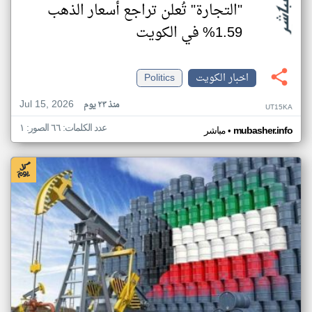
"التجارة" تُعلن تراجع أسعار الذهب
1.59% في الكويت
اخبار الكويت
Politics
Jul 15, 2026
منذ ٢٣ يوم
UT15KA
عدد الكلمات: ٦٦ الصور: ١
•
mubasher.info
مباشر