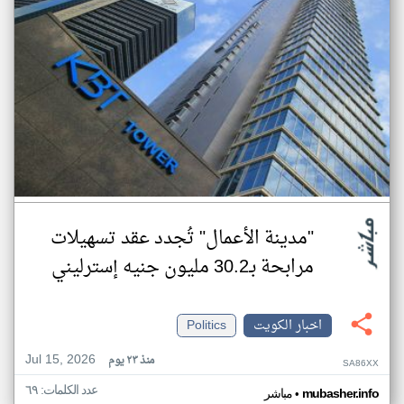
"مدينة الأعمال" تُجدد عقد تسهيلات
مرابحة بـ30.2 مليون جنيه إسترليني
اخبار الكويت
Politics
Jul 15, 2026
منذ ٢٣ يوم
SA86XX
عدد الكلمات: ٦٩
•
mubasher.info
مباشر