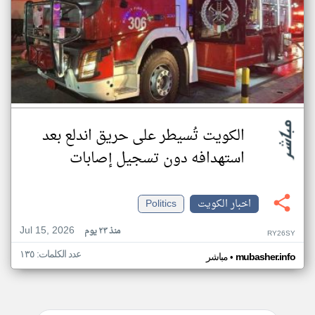
الكويت تُسيطر على حريق اندلع بعد
استهدافه دون تسجيل إصابات
اخبار الكويت
Politics
Jul 15, 2026
منذ ٢٣ يوم
RY26SY
عدد الكلمات: ١٣٥
•
mubasher.info
مباشر