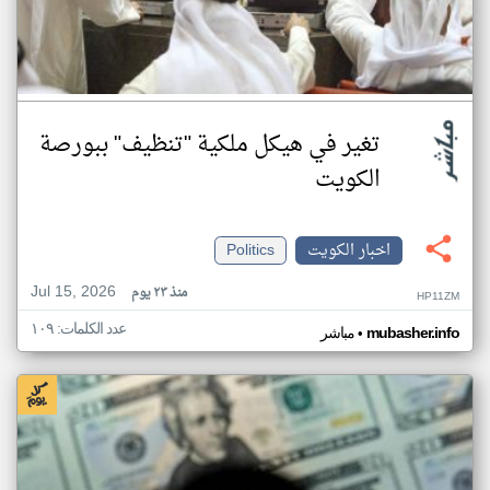
تغير في هيكل ملكية "تنظيف" ببورصة
الكويت
اخبار الكويت
Politics
Jul 15, 2026
منذ ٢٣ يوم
HP11ZM
عدد الكلمات: ١٠٩
•
mubasher.info
مباشر