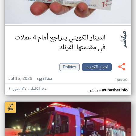
الدينار الكويتي يتراجع أمام 4 عملات
في مقدمتها الفرنك
اخبار الكويت
Politics
Jul 15, 2026
منذ ٢٣ يوم
TN68OQ
عدد الكلمات: ٥٧ الصور: ١
•
mubasher.info
مباشر