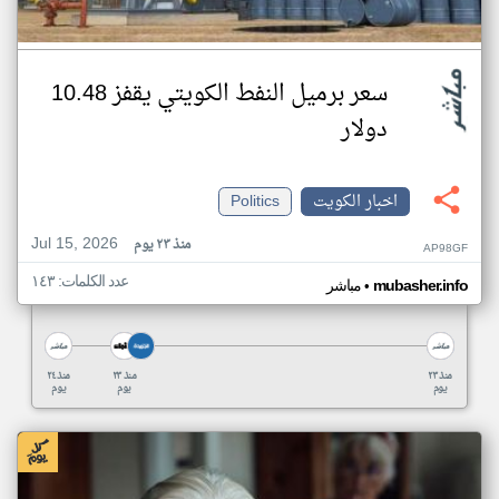
سعر برميل النفط الكويتي يقفز 10.48
دولار
اخبار الكويت
Politics
Jul 15, 2026
منذ ٢٣ يوم
AP98GF
عدد الكلمات: ١٤٣
•
mubasher.info
مباشر
منذ ٢٣
منذ ٢٣
منذ ٢٤
يوم
يوم
يوم