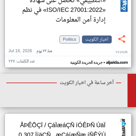
«التطبيقي» تحصل على شهادة
«ISO/IEC 27001:2022» في نظم
إدارة أمن المعلومات
اخبار الكويت
Politics
Jul 16, 2026
منذ ٢٣ يوم
YV10UR
عدد الكلمات: ٢٢٧
•
aljarida.com
جريدة الجريدة الكويتية
أخر ساعة في اخبار الكويت
ÅÞÊÕÇÏ / ÇáÏæáÇÑ íÓÊÞÑ ÚäÏ
0.307 ÏíäÇÑ.. æÇáíæÑæ íÑÊÝÚ