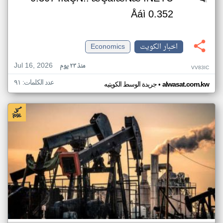
Åáì 0.352
اخبار الكويت
Economics
Jul 16, 2026
منذ ٢٣ يوم
VV83IC
عدد الكلمات: ٩١
•
alwasat.com.kw
جريدة الوسط الكويتيه