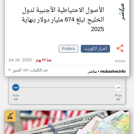
الأصول الاحتياطية الأجنبية لدول
الخليج تبلغ 874 مليار دولار بنهاية
2025
اخبار الكويت
Politics
Jul 16, 2026
منذ ٢٣ يوم
ED98IZ
عدد الكلمات: ١٨٧ الصور: ٣
•
mubasher.info
مباشر
منذ ٢٣
منذ ٢٤
يوم
يوم