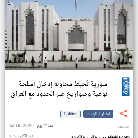
سورية تُحبط محاولة إدخال ‏أسلحة
نوعية وصواريخ عبر الحدود مع العراق
اخبار الكويت
Politics
Jul 16, 2026
منذ ٢٣ يوم
ZJ47OS
عدد الكلمات: ٩٠
•
aljarida.com
جريدة الجريدة الكويتية