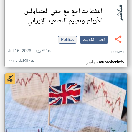
النفط يتراجع مع جني المتداولين
للأرباح وتقييم التصعيد الإيراني
اخبار الكويت
Politics
Jul 16, 2026
منذ ٢٣ يوم
PU25WD
عدد الكلمات: ٤٤٣
•
mubasher.info
مباشر