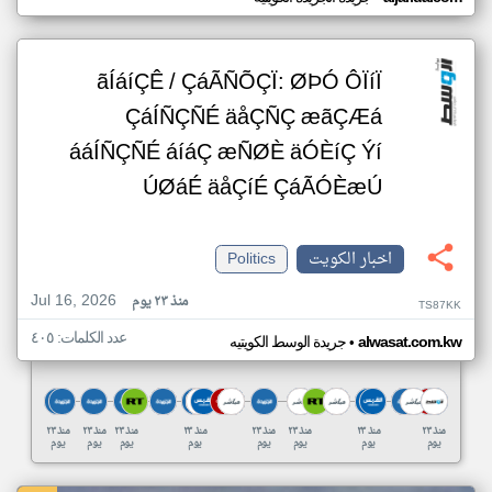
ãÍáíÇÊ / ÇáÃÑÕÇÏ: ØÞÓ ÔÏíÏ
ÇáÍÑÇÑÉ äåÇÑÇ æãÇÆá
ááÍÑÇÑÉ áíáÇ æÑØÈ äÓÈíÇ Ýí
ÚØáÉ äåÇíÉ ÇáÃÓÈæÚ
اخبار الكويت
Politics
Jul 16, 2026
منذ ٢٣ يوم
TS87KK
عدد الكلمات: ٤٠٥
•
alwasat.com.kw
جريدة الوسط الكويتيه
منذ ٢٣
منذ ٢٣
منذ ٢٣
منذ ٢٣
منذ ٢٣
منذ ٢٣
منذ ٢٣
منذ ٢٣
يوم
يوم
يوم
يوم
يوم
يوم
يوم
يوم