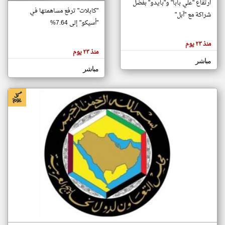
ارتفاع "علي بابا" و"بايدو" بفضل
"كابلات" ترفع مساهمتها في
شراكة مع "آبل"
"أسيكو" إلى 7.64%
klyoum.com
تغيير الدولة
منذ ٢٣ يوم
تعبر
مصادر الأخبار من الكويت
منذ ٢٣ يوم
المقالات
الموجوده
مباشر
اخبار الكويت على مدار الساعة
هنا عن
مباشر
وجهة
نظر
أهم اخبار الكويت العاجلة والمباشرة
كاتبيها.