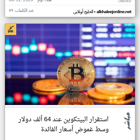
Jul 31, 2026
منذ ٦ أيام
UM03KD
عدد الكلمات: ٧٩
•
alkhaleejonline.net
الخليج أونلاين
استقرار البيتكوين عند 64 ألف دولار
وسط غموض أسعار الفائدة