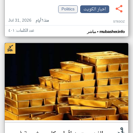
اخبار الكويت
Politics
Jul 31, 2026
منذ ٦ أيام
ST83OZ
عدد الكلمات: ٤٠١
•
mubasher.info
مباشر