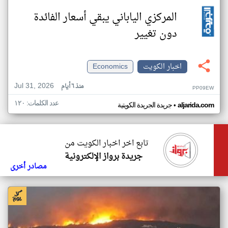
المركزي الياباني يبقي أسعار الفائدة
دون تغيير
اخبار الكويت
Economics
Jul 31, 2026
منذ ٦ أيام
PP09EW
عدد الكلمات: ١٢٠
•
aljarida.com
جريدة الجريدة الكويتية
تابع اخر اخبار الكويت من
جريدة برواز الإلكترونية
مصادر أخرى