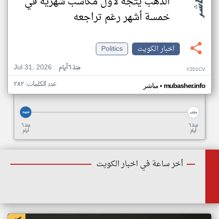
الذهب يتجه لأول مكاسب شهرية في
خمسة أشهر رغم تراجعه
اخبار الكويت
Politics
Jul 31, 2026
منذ ٦ أيام
YZ01CV
عدد الكلمات: ٢٨٢
•
mubasher.info
مباشر
منذ ٦
منذ ٦
أيام
أيام
أخر ساعة في اخبار الكويت