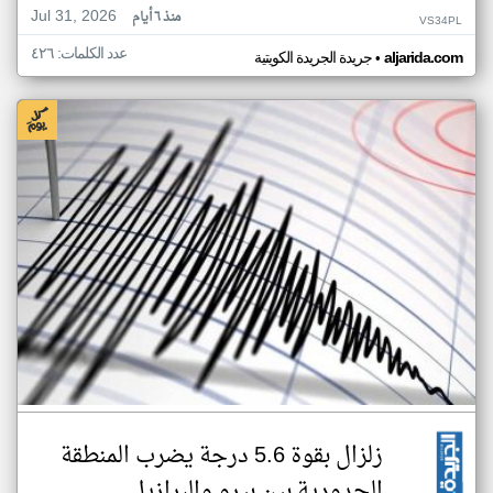
Jul 31, 2026
منذ ٦ أيام
VS34PL
عدد الكلمات: ٤٢٦
•
aljarida.com
جريدة الجريدة الكويتية
زلزال بقوة 5.6 درجة يضرب المنطقة
الحدودية بين بيرو والبرازيل