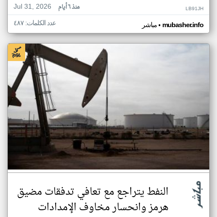
Jul 31, 2026
منذ ٦ أيام
LB91JH
عدد الكلمات: ٤٨٧
•
mubasher.info
مباشر
النفط يتراجع مع تعافي تدفقات مضيق
هرمز وانحسار مخاوف الإمدادات