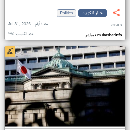
اخبار الكويت
Politics
Jul 31, 2026
منذ ٦ أيام
ZN84LS
عدد الكلمات: ٢٩٥
•
mubasher.info
مباشر