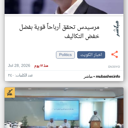
مرسيدس تحقق أرباحاً قوية بفضل
خفض التكاليف
اخبار الكويت
Politics
Jul 28, 2026
منذ ١٢ يوم
DV20YO
عدد الكلمات: ٢٤٠
•
mubasher.info
مباشر