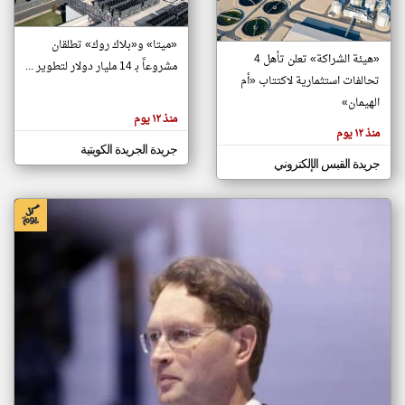
«ميتا» و«بلاك روك» تطلقان
klyoum.com
«هيئة الشراكة» تعلن تأهل 4
تغيير الدولة
مشروعاً بـ 14 مليار دولار لتطوير ...
تحالفات استثمارية لاكتتاب «أم
تعبر
مصادر الأخبار من الكويت
المقالات
الهيمان»
الموجوده
اخبار الكويت على مدار الساعة
هنا عن
منذ ١٢ يوم
وجهة
منذ ١٢ يوم
نظر
أهم اخبار الكويت العاجلة والمباشرة
كاتبيها.
جريدة الجريدة الكويتية
جريدة القبس الإلكتروني