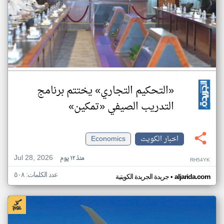
«التحكيم التجاري» يختتم برنامج
التدريب الصيفي «تمكين»
اخبار الكويت
Economics
Jul 28, 2026
منذ ١٢ يوم
RH54YK
عدد الكلمات: ٥٠٨
•
aljarida.com
جريدة الجريدة الكويتية