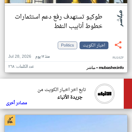
طوكيو تستهدف رفع دعم استثمارات
خطوط أنابيب النفط
اخبار الكويت
Politics
Jul 28, 2026
منذ ١٢ يوم
RU16ZF
عدد الكلمات: ٢٦٨
•
mubasher.info
مباشر
تابع اخر اخبار الكويت من
جريدة الأنباء
مصادر أخرى