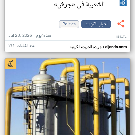
الشعبية في «جرش»
اخبار الكويت
Politics
Jul 28, 2026
منذ ١٢ يوم
IS41TL
عدد الكلمات: ٢١١
•
aljarida.com
جريدة الجريدة الكويتية