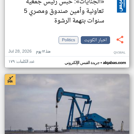
«الجنايات»: حبس رئيس جمعية
تعاونية وأمين صندوق ومصري 5
سنوات بتهمة الرشوة
اخبار الكويت
Politics
Jul 28, 2026
منذ ١٢ يوم
QV38AL
عدد الكلمات: ١٧٩
•
alqabas.com
جريدة القبس الإلكتروني