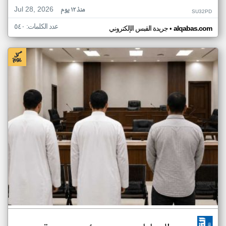
Jul 28, 2026
منذ ١٢ يوم
SU32PD
عدد الكلمات: ٥٤٠
•
alqabas.com
جريدة القبس الإلكتروني