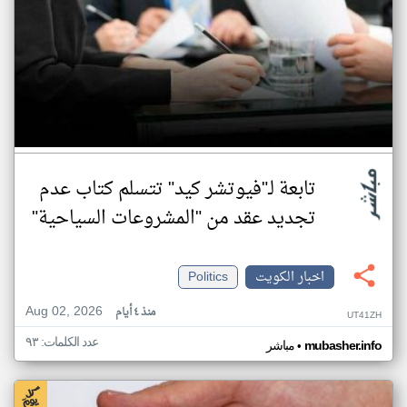
تابعة لـ"فيوتشر كيد" تتسلم كتاب عدم
تجديد عقد من "المشروعات السياحية"
اخبار الكويت
Politics
Aug 02, 2026
منذ ٤ أيام
UT41ZH
عدد الكلمات: ٩٣
•
mubasher.info
مباشر