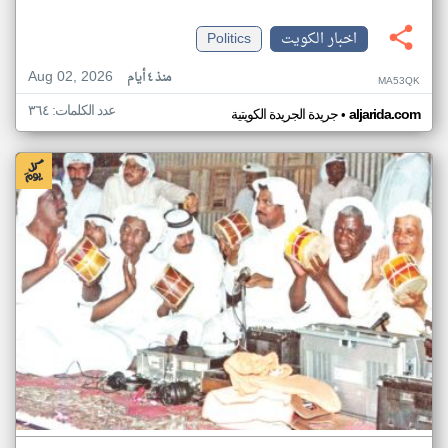
اخبار الكويت
Politics
Aug 02, 2026
منذ ٤ أيام
MA53QK
عدد الكلمات: ٣٦٤
•
aljarida.com
جريدة الجريدة الكويتية