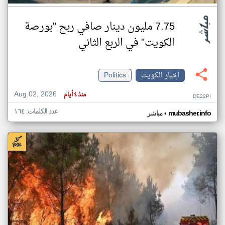
7.75 مليون دينار صافي ربح "بورصة
الكويت" في الربع الثاني
اخبار الكويت
Politics
Aug 02, 2026
منذ ٤ أيام
DE22PI
عدد الكلمات: ١٦٤
•
mubasher.info
مباشر