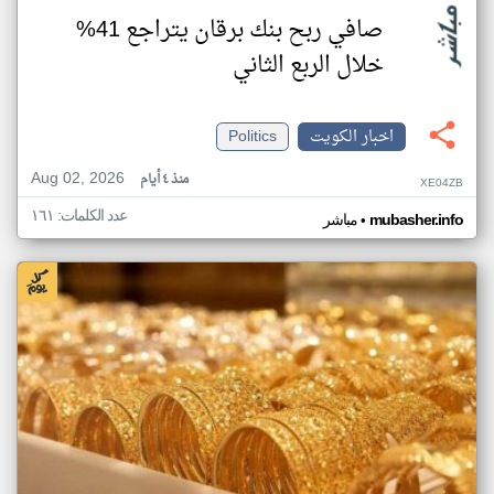
صافي ربح بنك برقان يتراجع 41%
خلال الربع الثاني
اخبار الكويت
Politics
Aug 02, 2026
منذ ٤ أيام
XE04ZB
عدد الكلمات: ١٦١
•
mubasher.info
مباشر