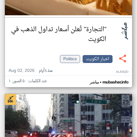
"التجارة" تُعلن أسعار تداول الذهب في
الكويت
اخبار الكويت
Politics
Aug 02, 2026
منذ ٤ أيام
AL63QO
عدد الكلمات: ٥٠ الصور: ١
•
mubasher.info
مباشر