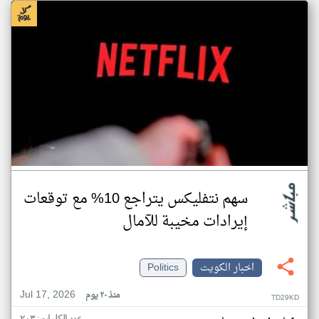
سهم نتفليكس يتراجع 10% مع توقعات
إيرادات مخيبة للآمال
اخبار الكويت
Politics
Jul 17, 2026
منذ ٢٠ يوم
TD29KD
عدد الكلمات: ٢٠٣