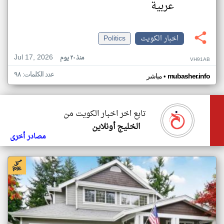
عربية
اخبار الكويت
Politics
Jul 17, 2026
منذ ٢٠ يوم
VH91AB
عدد الكلمات: ٩٨
•
mubasher.info
مباشر
تابع اخر اخبار الكويت من
الخليج أونلاين
مصادر أخرى