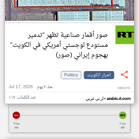
صور أقمار صناعية تظهر "تدمير
مستودع لوجستي أمريكي في الكويت"
بهجوم إيراني (صور)
اخبار الكويت
Politics
Jul 17, 2026
منذ ٢٠ يوم
UM31FG
عدد الكلمات: ١١٧
•
arabic.rt.com
ار تي عربي
منذ ٢٠
منذ ٢١
يوم
يوم