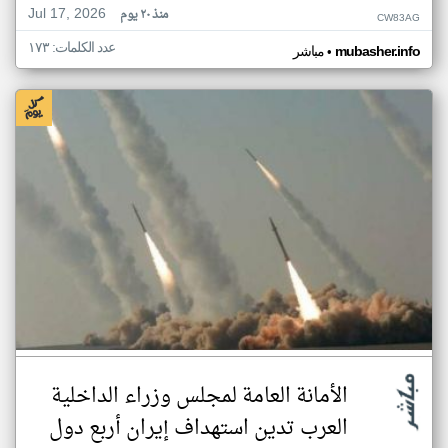
Jul 17, 2026
منذ ٢٠ يوم
CW83AG
عدد الكلمات: ١٧٣
•
mubasher.info
مباشر
الأمانة العامة لمجلس وزراء الداخلية
العرب تدين استهداف إيران أربع دول