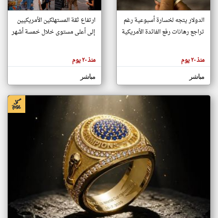
الدولار يتجه لخسارة أسبوعية رغم
ارتفاع ثقة المستهلكين الأمريكيين
klyoum.com
تراجع رهانات رفع الفائدة الأمريكية
إلى أعلى مستوى خلال خمسة أشهر
تغيير الدولة
تعبر
مصادر الأخبار من الكويت
المقالات
الموجوده
منذ ٢٠ يوم
منذ ٢٠ يوم
اخبار الكويت على مدار الساعة
هنا عن
وجهة
نظر
أهم اخبار الكويت العاجلة والمباشرة
مباشر
مباشر
كاتبيها.