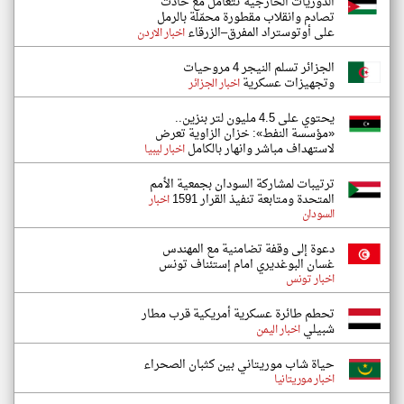
الدوريات الخارجية تتعامل مع حادث
تصادم وانقلاب مقطورة محمّلة بالرمل
على أوتوستراد المفرق–الزرقاء
اخبار الاردن
الجزائر تسلم النيجر 4 مروحيات
وتجهيزات عسكرية
اخبار الجزائر
يحتوي على 4.5 مليون لتر بنزين..
«مؤسسة النفط»: خزان الزاوية تعرض
لاستهداف مباشر وانهار بالكامل
اخبار ليبيا
ترتيبات لمشاركة السودان بجمعية الأمم
المتحدة ومتابعة تنفيذ القرار 1591
اخبار
السودان
دعوة إلى وقفة تضامنية مع المهندس
غسان البوغديري امام إستئناف تونس
اخبار تونس
تحطم طائرة عسكرية أمريكية قرب مطار
شبيلي
اخبار اليمن
حياة شاب موريتاني بين كثبان الصحراء
اخبار موريتانيا