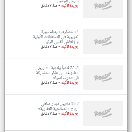
بالزمن الجميل
-
جريدة الأنباء
منذ ٣ دقائق
#«المصارف» ينظم دورة
تدريبية في الإسعافات الأولية
والإنعاش القلبي الرئو
-
جريدة الأنباء
منذ ٣ دقائق
#بـ 27 لاعباً ولاعبة.. «أزرق
الطاولة» إلى عمّان للمشاركة
في «غرب آسيا»
-
جريدة الأنباء
منذ ٣ دقائق
#8.2 ملايين دينار صافي
أرباح «الصالحية العقارية»
-
جريدة الأنباء
منذ ٣ دقائق