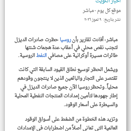
اخبار الكويت
موقع كل يوم -
مباشر
نشر بتاريخ: ٩ تموز ٢٠٢٦
klyoum.com
مباشر- أفادت تقارير بأن
روسيا
حظرت صادرات الديزل
لتجنب نقص محلي في أعقاب عدة هجمات شنتها
طائرات مسيرة أوكرانية على مصافي
النفط
الروسية.
ويشمل الحظر توسيع نطاق القيود السابقة التي كانت
تقتصر على التجار والبائعين الذين لا ينتجون وقودهم
محلياً. وتحظر روسيا الآن جميع صادرات الديزل في
إطار جهودها لتأمين إمدادات المنتجات النفطية المحلية
والسيطرة على أسعار الوقود.
وتزيد هذه الخطوة من الضغط على أسواق الوقود
العالمية التي تعاني أصلاً من اضطرابات في الإمدادات