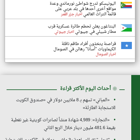
اليونيسكو تدرج شواطئ نورماندي وعدة
مواقع أخرى أحدها في بلد عربي على
قائمة التراث العالمي
اخبار جزر القمر
البنتاغون يعلن تحطم طائرة عسكرية قرب
مطار شبيلي في جيبوتي
اخبار جيبوتي
قراصنة يتخذون أفراد طاقم ناقلة
الكيماويات "أسانا" رهائن في الصومال
اخبار الصومال
◉
أحداث اليوم الأكثر قراءة
«المباني» تسهم بـ 8 ملايين دولار في «صندوق الكويت
للاستجابة الطارئة»
«التجارة»: 4,989 شهادة منشأ لصادرات كويتية غير نفطية
بقيمة 481.6 مليون دينار خلال الربع الثاني