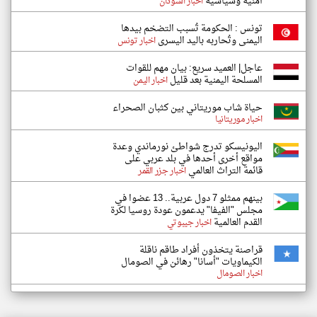
أمنية وسياسية
اخبار السودان
تونس : الحكومة تُسبب التضخم بيدها
اليمنى وتُحاربه باليد اليسرى
اخبار تونس
عاجل| العميد سريع: بيان مهم للقوات
المسلحة اليمنية بعد قليل
اخبار اليمن
حياة شاب موريتاني بين كثبان الصحراء
اخبار موريتانيا
اليونيسكو تدرج شواطئ نورماندي وعدة
مواقع أخرى أحدها في بلد عربي على
قائمة التراث العالمي
اخبار جزر القمر
بينهم ممثلو 7 دول عربية.. 13 عضوا في
مجلس "الفيفا" يدعمون عودة روسيا لكرة
القدم العالمية
اخبار جيبوتي
قراصنة يتخذون أفراد طاقم ناقلة
الكيماويات "أسانا" رهائن في الصومال
اخبار الصومال