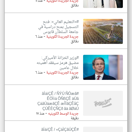
-
جريدة الجريدة الكويتية
منذ ٥
دقائق
#«التعليم العالي»: فتح
التسجيل بمنح دراسية في
جامعة السلطان قابوس
-
جريدة الجريدة الكويتية
منذ ٦
دقائق
#وزير الخزانة الأميركي:
مضيق هرمز سيفقد أهميته
خلال عامين
-
جريدة الجريدة الكويتية
منذ ٦
دقائق
#ãÍáíÇÊ / ÑÝÚ ÑÓæã
ÊÓÌíá ÔÑßÇÊ äÙã
ÇáãÚáæãÇÊ æÎÏãÇÊåÇ
ÇÚÊÈÇÑÇð ãä ãØáÚ
-
جريدة الوسط الكويتيه
منذ ١٧
دقيقة
#ãÍáíÇÊ / «ÇáÌÇãÚÇÊ