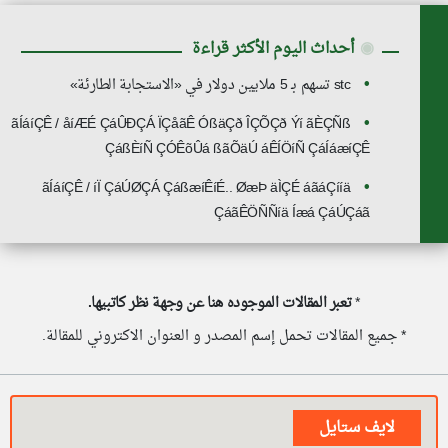
◉
أحداث اليوم الأكثر قراءة
stc تسهم بـ 5 ملايين دولار في «الاستجابة الطارئة»
ãÍáíÇÊ / åíÆÉ ÇáÛÐÇÁ ÏÇåãÊ ÓßäÇð ÎÇÕÇð Ýí ãÈÇÑß
ÇáßÈíÑ ÇÓÊõÛá ßãÕäÚ áÊÍÖíÑ ÇáÍáæíÇÊ
ãÍáíÇÊ / íÏ ÇáÚØÇÁ ÇáßæíÊíÉ.. ØæÞ äÌÇÉ áãáÇííä
ÇáãÊÖÑÑíä Íæá ÇáÚÇáã
*
تعبر المقالات الموجوده هنا عن وجهة نظر كاتبيها.
* جميع المقالات تحمل إسم المصدر و العنوان الاكتروني للمقالة.
لايف ستايل