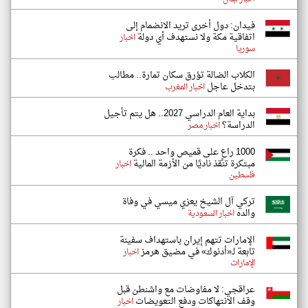
فيدان: دول أخرى تريد الانضمام إلى
اتفاقية مكة ولا نستهدف أي دولة
اخبار
سوريا
الكلاب الضالة تؤرق سكان تمارة.. مطالب
بتدخل عاجل
اخبار المغرب
بداية العام الدراسي 2027.. هل يتم تأجيل
الدراسة؟
اخبار مصر
1000 راعٍ على قميص واحد .. فكرة
مبتكرة تنقذ ناديًا من الأزمة المالية
اخبار
فلسطين
تركي آل الشيخ يعزي ميسي في وفاة
والده
اخبار السعودية
الإمارات تتهم إيران باستهداف سفينة
تابعة لـ«أدنوك» في مضيق هرمز
اخبار
الإمارات
عراقجي: لا مفاوضات مع واشنطن قبل
وقف الانتهاكات ودفع التعويضات
اخبار