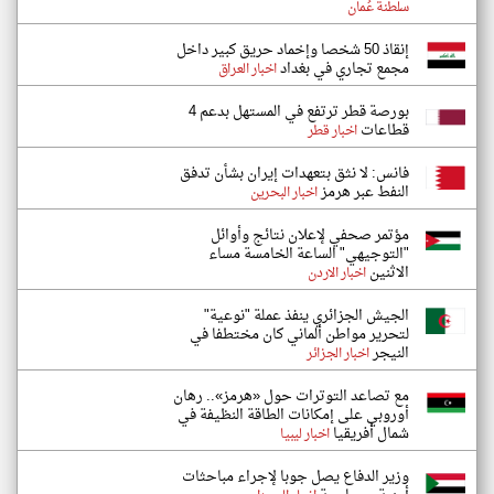
سلطنة عُمان
إنقاذ 50 شخصا وإخماد حريق كبير داخل
مجمع تجاري في بغداد
اخبار العراق
بورصة قطر ترتفع في المستهل بدعم 4
قطاعات
اخبار قطر
فانس: لا نثق بتعهدات إيران بشأن تدفق
النفط عبر هرمز
اخبار البحرين
مؤتمر صحفي لإعلان نتائج وأوائل
"التوجيهي" الساعة الخامسة مساء
الاثنين
اخبار الاردن
الجيش الجزائري ينفذ عملة "نوعية"
لتحرير مواطن ألماني كان مختطفا في
النيجر
اخبار الجزائر
مع تصاعد التوترات حول «هرمز».. رهان
أوروبي على إمكانات الطاقة النظيفة في
شمال أفريقيا
اخبار ليبيا
وزير الدفاع يصل جوبا لإجراء مباحثات