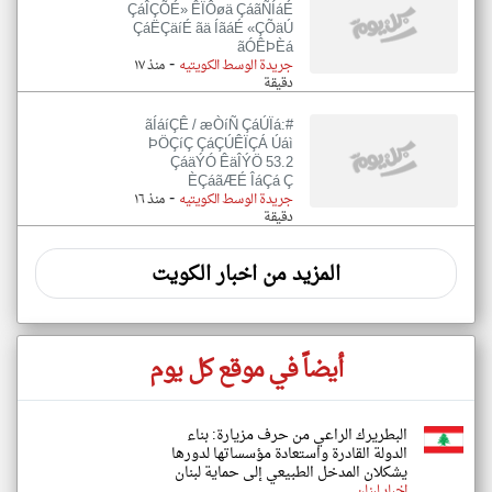
ÇáÎÇÕÉ» ÊÏÔøä ÇáãÑÍáÉ
ÇáËÇäíÉ ãä ÍãáÉ «ÇÕäÚ
ãÓÊÞÈá
-
جريدة الوسط الكويتيه
منذ ١٧
دقيقة
#ãÍáíÇÊ / æÒíÑ ÇáÚÏá:
ÞÖÇíÇ ÇáÇÚÊÏÇÁ Úáì
ÇáäÝÓ ÊäÎÝÖ 53.2
ÈÇáãÆÉ ÎáÇá Ç
-
جريدة الوسط الكويتيه
منذ ١٦
دقيقة
المزيد من اخبار الكويت
أيضاً في موقع كل يوم
البطريرك الراعي من حرف مزيارة: بناء
الدولة القادرة واستعادة مؤسساتها لدورها
يشكلان المدخل الطبيعي إلى حماية لبنان
اخبار لبنان