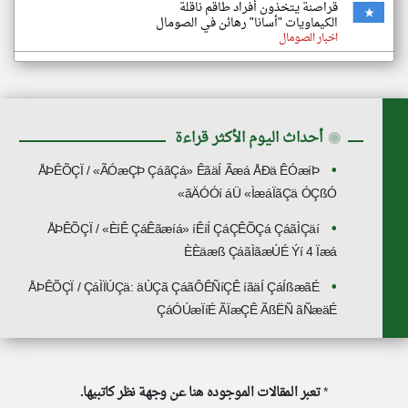
قراصنة يتخذون أفراد طاقم ناقلة
الكيماويات "أسانا" رهائن في الصومال
اخبار الصومال
◉
أحداث اليوم الأكثر قراءة
ÅÞÊÕÇÏ / «ÃÓæÇÞ ÇáãÇá» ÊãäÍ Ãæá ÅÐä ÊÓæíÞ
ãÄÓÓí áÜ «ÌæáÏãÇä ÓÇßÓ»
ÅÞÊÕÇÏ / «ÈíÊ ÇáÊãæíá» íÊíÍ ÇáÇÊÕÇá ÇáãÌÇäí
ÈÈäæß ÇáãÌãæÚÉ Ýí 4 Ïæá
ÅÞÊÕÇÏ / ÇáÌÏÚÇä: äÙÇã ÇáãÔÊÑíÇÊ íãäÍ ÇáÍßæãÉ
ÇáÓÚæÏíÉ ÃÏæÇÊ ÃßËÑ ãÑæäÉ
*
تعبر المقالات الموجوده هنا عن وجهة نظر كاتبيها.