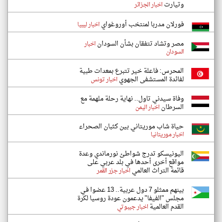
وتيارت
اخبار الجزائر
فورلان مدربا لمنتخب أوروغواي
اخبار ليبيا
مصر وتشاد تتفقان بشأن السودان
اخبار
السودان
المحرس: فاعلة خير تتبرع بمعدات طبية
لفائدة المستشفى الجهوي
اخبار تونس
وفاة سيدني تاول.. نهاية رحلة ملهمة مع
السرطان
اخبار اليمن
حياة شاب موريتاني بين كثبان الصحراء
اخبار موريتانيا
اليونيسكو تدرج شواطئ نورماندي وعدة
مواقع أخرى أحدها في بلد عربي على
قائمة التراث العالمي
اخبار جزر القمر
بينهم ممثلو 7 دول عربية.. 13 عضوا في
مجلس "الفيفا" يدعمون عودة روسيا لكرة
القدم العالمية
اخبار جيبوتي