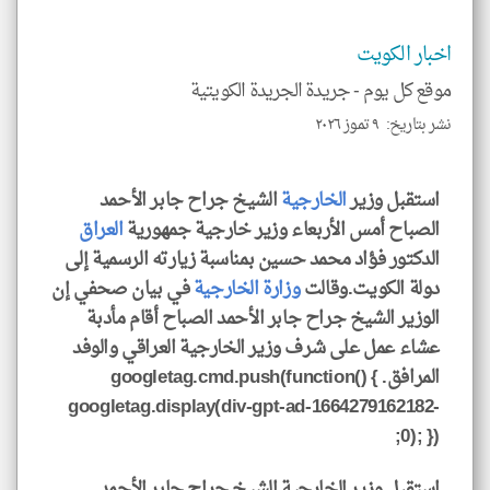
و
العن
الا
للمق
اخبار الكويت
موقع كل يوم -
جريدة الجريدة الكويتية
نشر بتاريخ: ٩ تموز ٢٠٢٦
klyoum.com
استقبل وزير
الخارجية
الشيخ جراح جابر الأحمد
الصباح أمس الأربعاء وزير خارجية جمهورية
العراق
الدكتور فؤاد محمد حسين بمناسبة زيارته الرسمية إلى
دولة الكويت.وقالت
وزارة الخارجية
في بيان صحفي إن
الوزير الشيخ جراح جابر الأحمد الصباح أقام مأدبة
عشاء عمل على شرف وزير الخارجية العراقي والوفد
المرافق. googletag.cmd.push(function() {
googletag.display(div-gpt-ad-1664279162182-
0); });
استقبل وزير الخارجية الشيخ جراح جابر الأحمد