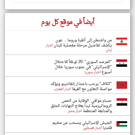
أيضاً في موقع كل يوم
من واشنطن إلى أنقرة وروما… عون
يكشف تفاصيل مرحلة مفصلية للبنان
اخبار
لبنان
"المرصد السوري": 20 توغلاً للاحتلال
"الإسرائيلي" في جنوب سوريا خلال
أسبوع
اخبار سوريا
"الكاف" يرحب باعتذار إنفانتينو ويؤكد
مواصلة التعاون مع الفيفا
اخبار المغرب
حسام موافي: الوقاية من الحمى
الروماتيزمية تبدأ بعلاج التهابات الحلق
والمتابعة المنتظمة
اخبار مصر
الجيش الإسرائيلي ينسحب من مخيم
قلنديا
اخبار فلسطين