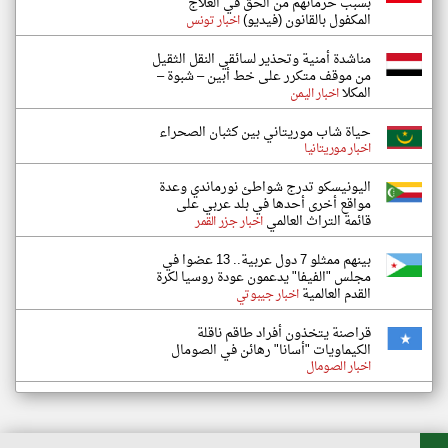
بسبب حرمانهم من الحق في العلاج
المكفول بالقانون (فيديو)
اخبار تونس
مناشدة أمنية وتحذير لسائقي النقل الثقيل
من موقف متكرر على خط أبين – شبوة –
المكلا
اخبار اليمن
حياة شاب موريتاني بين كثبان الصحراء
اخبار موريتانيا
اليونيسكو تدرج شواطئ نورماندي وعدة
مواقع أخرى أحدها في بلد عربي على
قائمة التراث العالمي
اخبار جزر القمر
بينهم ممثلو 7 دول عربية.. 13 عضوا في
مجلس "الفيفا" يدعمون عودة روسيا لكرة
القدم العالمية
اخبار جيبوتي
قراصنة يتخذون أفراد طاقم ناقلة
الكيماويات "أسانا" رهائن في الصومال
اخبار الصومال