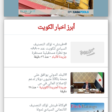
أبرز اخبار الكويت
#«فيتش» تؤكد التصنيف
السيادي للكويت عند «-AA»
مع نظرة مستقبلية مستقرة
-
جريدة الأنباء
منذ ٢٦ دقيقة
#البنك الدولي يوافق على
منحة بـ100 مليون دولار لدعم
الإصلاح المالي في س
-
جريدة الجريدة الكويتية
منذ ٢٨
دقيقة
#وكالة فيتش تؤكد التصنيف
الائتماني السيادي لدولة