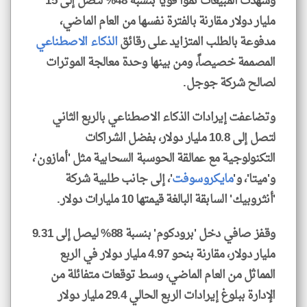
وشهدت المبيعات نمواً قوياً بنسبة 48% لتصل إلى 15
مليار دولار مقارنة بالفترة نفسها من العام الماضي،
مدفوعة بالطلب المتزايد على رقائق
الذكاء الاصطناعي
المصممة خصيصاً، ومن بينها وحدة معالجة الموترات
لصالح شركة جوجل.
وتضاعفت إيرادات الذكاء الاصطناعي بالربع الثاني
لتصل إلى 10.8 مليار دولار، بفضل الشراكات
التكنولوجية مع عمالقة الحوسبة السحابية مثل 'أمازون'،
و'ميتا'، و'
مايكروسوفت
'، إلى جانب طلبية شركة
'أنثروبيك' السابقة البالغة قيمتها 10 مليارات دولار.
وقفز صافي دخل 'برودكوم' بنسبة 88% ليصل إلى 9.31
مليار دولار، مقارنة بنحو 4.97 مليار دولار في الربع
المماثل من العام الماضي، وسط توقعات متفائلة من
الإدارة ببلوغ إيرادات الربع الحالي 29.4 مليار دولار