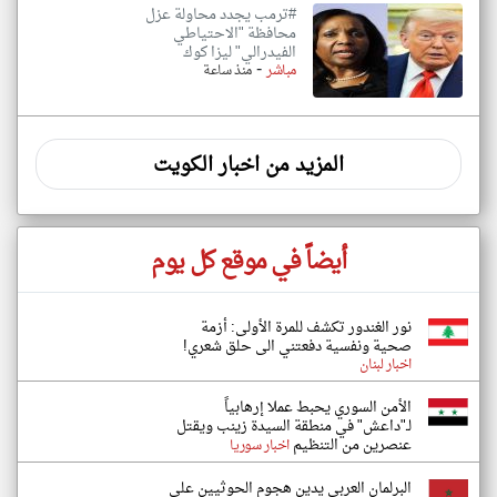
#ترمب يجدد محاولة عزل
محافظة "الاحتياطي
الفيدرالي" ليزا كوك
-
مباشر
منذ ساعة
المزيد من اخبار الكويت
أيضاً في موقع كل يوم
نور الغندور تكشف للمرة الأولى: أزمة
صحية ونفسية دفعتني الى حلق شعري!
اخبار لبنان
الأمن السوري يحبط عملا إرهابياً
لـ"داعش" في منطقة السيدة زينب ويقتل
عنصرين من التنظيم
اخبار سوريا
البرلمان العربي يدين هجوم الحوثيين على