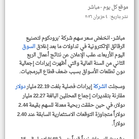
موقع كل يوم -
مباشر
نشر بتاريخ: ٤ حزيران ٢٠٢٦
klyoum.com
مباشر- انخفض سعر سهم شركة 'برودكوم لتصنيع
الرقائق الإلكترونية في تداولات ما بعد إغلاق
السوق
اليوم الأربعاء، عقب الإعلان عن نتائج أعمال الربع
الثاني من السنة المالية والتي أظهرت إيرادات إجمالية
دون تطلعات الأسواق بسبب ضعف قطاع البرمجيات.
وسجلت
الشركة
إيرادات فصلية بلغت 22.19 مليار
دولار
مقارنة بتقديرات إجماع المحللين البالغة 22.27 مليار
دولار، في حين حققت ربحية معدلة للسهم بقيمة 2.44
دولاراً متجاوزة التوقعات الاستثمارية السابقة عند 2.40
دولاراً.