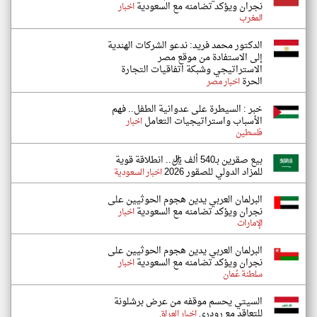
نجران ويؤكد تضامنه مع السعودية
اخبار
المغرب
الدكتور محمد فريد: ندعو الشركات الهندية
إلى الاستفادة من موقع مصر
الاستراتيجي وشبكة اتفاقيات التجارة
الحرة
اخبار مصر
خبر : السيطرة على عدوانية الطفل.. فهم
الأسباب واستراتيجيات التعامل
اخبار
فلسطين
بيع صقرين بـ540 ألف ريال.. انطلاقة قوية
للمزاد الدولي للصقور 2026
اخبار السعودية
البرلمان العربي يدين هجوم الحوثيين على
نجران ويؤكد تضامنه مع السعودية
اخبار
الإمارات
البرلمان العربي يدين هجوم الحوثيين على
نجران ويؤكد تضامنه مع السعودية
اخبار
سلطنة عُمان
السيتي يحسم موقفه من عرض برشلونة
للتعاقد مع رودري
اخبار العراق