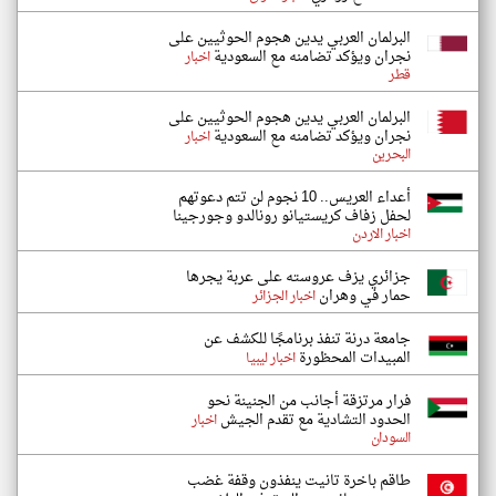
البرلمان العربي يدين هجوم الحوثيين على
نجران ويؤكد تضامنه مع السعودية
اخبار
قطر
البرلمان العربي يدين هجوم الحوثيين على
نجران ويؤكد تضامنه مع السعودية
اخبار
البحرين
أعداء العريس.. 10 نجوم لن تتم دعوتهم
لحفل زفاف كريستيانو رونالدو وجورجينا
اخبار الاردن
جزائري يزف عروسته على عربة يجرها
حمار في وهران
اخبار الجزائر
جامعة درنة تنفذ برنامجًا للكشف عن
المبيدات المحظورة
اخبار ليبيا
فرار مرتزقة أجانب من الجنينة نحو
الحدود التشادية مع تقدم الجيش
اخبار
السودان
طاقم باخرة تانيت ينفذون وقفة غضب