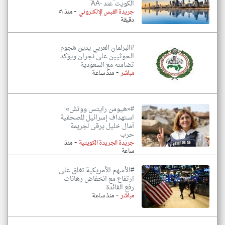
الكويت عند -AA
-
جريدة القبس الإلكتروني
منذ ٥١
دقيقة
#البرلمان العربي يدين هجوم
الحوثيين على نجران ويؤكد
تضامنه مع السعودية
-
مباشر
منذ ساعة
#«هيومن رايتس ووتش»
استهداف إسرائيل للصحفية
آمال خليل يرقى لجريمة
حرب
-
جريدة الجريدة الكويتية
منذ
ساعة
#الأسهم الأمريكية تغلق على
ارتفاع مع انخفاض رهانات
رفع الفائدة
-
مباشر
منذ ساعة