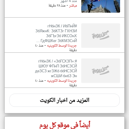
منذ 4 أشهر
-
مباشر
منذ ٢٨ دقيقة
#гНбнЗК / ИбПнЙ
ЗбЯжнК: ЗбКТЗг ГХНЗИ
ЗбГЪгЗб ИКСОнХ
ГдФШКег ЗбКМЗСнЙ ...
-
جريدة الوسط الكويتيه
منذ ٤٠
دقيقة
#гНбнЗК / «ЗбГСХЗП»:
ШЮУ ФПнП ЗбНСЗСЙ
деЗСЗ жгЗЖб ббНСЗСЙ
жСШИ бнбЗ Эн
-
جريدة الوسط الكويتيه
منذ ٤٠
دقيقة
المزيد من اخبار الكويت
أيضاً في موقع كل يوم