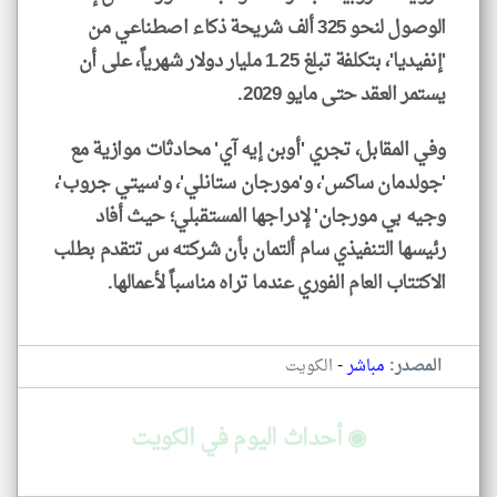
الوصول لنحو 325 ألف شريحة ذكاء اصطناعي من
'إنفيديا'، بتكلفة تبلغ 1.25 مليار دولار شهرياً، على أن
يستمر العقد حتى مايو 2029.
وفي المقابل، تجري 'أوبن إيه آي' محادثات موازية مع
'جولدمان ساكس'، و'مورجان ستانلي'، و'سيتي جروب'،
وجيه بي مورجان' لإدراجها المستقبلي؛ حيث أفاد
رئيسها التنفيذي سام ألتمان بأن شركته س تتقدم بطلب
الاكتتاب العام الفوري عندما تراه مناسباً لأعمالها.
-
المصدر:
مباشر
الكويت
◉ أحداث اليوم في الكويت