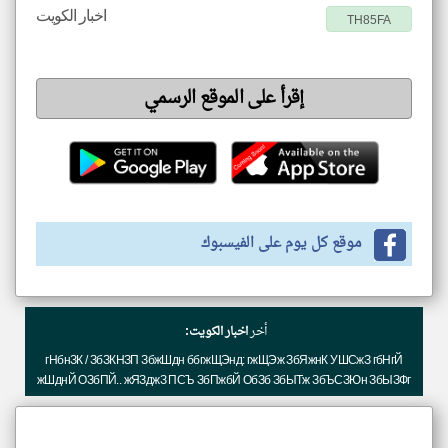
اخبار الكويت
TH85FA
إقرأ على الموقع الرسمي
موقع كل يوم على الفيسبوك
أخر
اخبار الكويت:
гНбнЗК / ЗбЗКНЗП ЗбжШдн ббгжЩЭнд: гжЩЭж ЗбЯжнК УШСжЗ гбНгЙ
жШднЙ ОЗбПЙ.. жЯЗджЗ ПСЪ ЗбПжбЙ ОбЗб ЗбЫТж ЗбЪСЗЮн ЗбЫЗФг