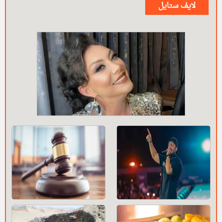
لايف ستايل