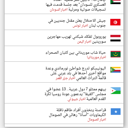
العسكري للسودان" بعد جلسة قدمت فيها
تسجيلات صوتية ومرئية
اخبار السودان
جيش الاحتلال يعلن مقتل جنديين في
جنوب لبنان
اخبار تونس
يوروبول تفكك شبكتي تهريب مهاجرين
سوريتين
اخبار اليمن
حياة شاب موريتاني بين كثبان الصحراء
اخبار موريتانيا
اليونيسكو تدرج شواطئ نورماندي وعدة
مواقع أخرى أحدها في بلد عربي على
قائمة التراث العالمي
اخبار جزر القمر
بينهم ممثلو 7 دول عربية.. 13 عضوا في
مجلس "الفيفا" يدعمون عودة روسيا لكرة
القدم العالمية
اخبار جيبوتي
قراصنة يتخذون أفراد طاقم ناقلة
الكيماويات "أسانا" رهائن في الصومال
اخبار الصومال