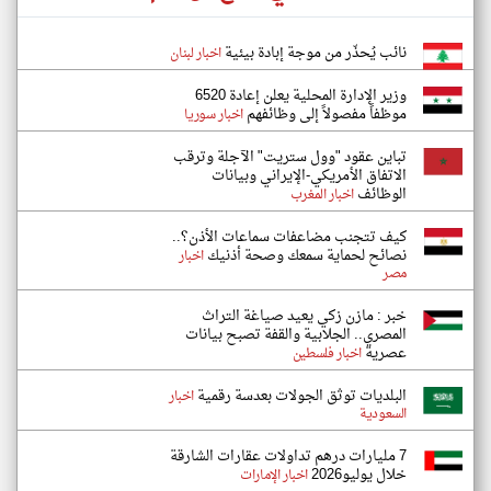
نائب يُحذّر من موجة إبادة بيئية
اخبار لبنان
وزير الإدارة المحلية يعلن إعادة 6520
موظفاً مفصولاً إلى ‏وظائفهم
اخبار سوريا
تباين عقود "وول ستريت" الآجلة وترقب
الاتفاق الأمريكي-الإيراني وبيانات
الوظائف
اخبار المغرب
كيف تتجنب مضاعفات سماعات الأذن؟..
نصائح لحماية سمعك وصحة أذنيك
اخبار
مصر
خبر : مازن زكي يعيد صياغة التراث
المصري.. الجلابية والقفة تصبح بيانات
عصرية
اخبار فلسطين
البلديات توثق الجولات بعدسة رقمية
اخبار
السعودية
7 مليارات درهم تداولات عقارات الشارقة
خلال يوليو2026
اخبار الإمارات