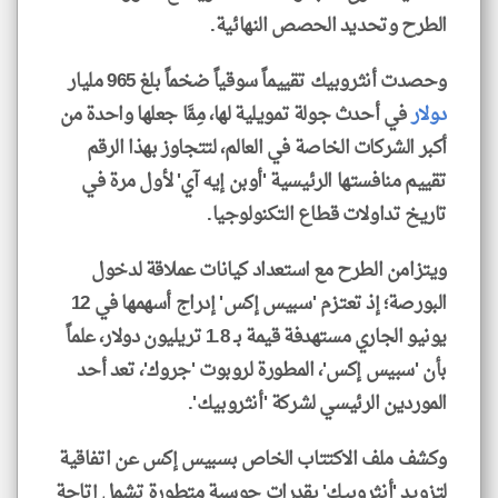
الطرح وتحديد الحصص النهائية.
وحصدت أنثروبيك تقييماً سوقياً ضخماً بلغ 965 مليار
دولار
في أحدث جولة تمويلية لها، مِمَّا جعلها واحدة من
أكبر الشركات الخاصة في العالم، لتتجاوز بهذا الرقم
تقييم منافستها الرئيسية 'أوبن إيه آي' لأول مرة في
تاريخ تداولات قطاع التكنولوجيا.
ويتزامن الطرح مع استعداد كيانات عملاقة لدخول
البورصة؛ إذ تعتزم 'سبيس إكس' إدراج أسهمها في 12
يونيو الجاري مستهدفة قيمة بـ 1.8 تريليون دولار، علماً
بأن 'سبيس إكس'، المطورة لروبوت 'جروك'، تعد أحد
الموردين الرئيسي لشركة 'أنثروبيك'.
وكشف ملف الاكتتاب الخاص بسبيس إكس عن اتفاقية
لتزويد 'أنثروبيك' بقدرات حوسبة متطورة تشمل إتاحة