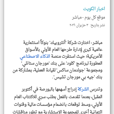
الا
للمق
اخبار الكويت
موقع كل يوم -
مباشر
نشر بتاريخ: ٣ حزيران ٢٠٢٦
klyoum.com
مباشر- اختارت شركة 'أنثروبيك' بنوكاً استثمارية
عالمية كبرى لإدارة طرحها العام الأولي بالأسواق
الأمريكية؛ حيث استقرت منصة
الذكاء الاصطناعي
المطورة لبرنامج 'كلود' على بنك 'مورجان ستانلي'
ومجموعة 'جولدمان ساكس' لقيادة العملية، بمشاركة من
بنك 'جيه بي مورجان تشيس'.
وتدرس
الشركة
إدراج أسهمها بالبورصة في أكتوبر
المقبل، بعدما تقدمت بالفعل بطلب سري للاكتتاب العام
الأولي، وسط توقعات بانضمام مؤسسات مالية وقنوات
ائتمانية أخرى للمجموعة الاستشارية مع تطور مناقشات