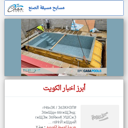
مسابح مسبقة الصنع
أبرز اخبار الكويت
#гНбнЗК / ЗбЗКНЗП
ЗбжШдн ббгжЩЭнд:
гжЩЭж ЗбЯжнК УШСжЗ
гбНгЙ жШднЙ ...
-
جريدة الوسط الكويتيه
منذ ٧