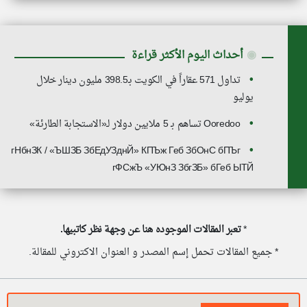
◉
أحداث اليوم الأكثر قراءة
تداول 571 عقاراً في الكويت بـ398.5 مليون دينار خلال
يوليو
Ooredoo تساهم بـ 5 ملايين دولار لـ«الاستجابة الطارئة»
гНбнЗК / «ЪШЗБ ЗбЕдУЗднЙ» КПЪж Геб ЗбОнС бПЪг
гФСжЪ «УЮнЗ ЗбгЗБ» бГеб ЫТЙ
*
تعبر المقالات الموجوده هنا عن وجهة نظر كاتبيها.
* جميع المقالات تحمل إسم المصدر و العنوان الاكتروني للمقالة.