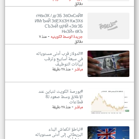
دقائق
#гНбнЗК / дгЗБ ЗбОнСнЙ
ИМгЪнЙ ЗбЕХбЗН КжЗХб
СЪЗнЙ гдНЙ «ЗбгЗБ
НнЗЙ» бКЪ
-
جريدة الوسط الكويتيه
منذ ٧
دقائق
#الدولار قرب أدنى مستوياته
في سبعة أسابيع وترقب
لبيانات التوظيف
-
مباشر
منذ ٢٨ دقيقة
#بورصة الكويت تتباين عند
الإغلاق وسط صعود لـ8
قطاعات
-
مباشر
منذ ٢٨ دقيقة
#تباطؤ انكماش البناء
البريطاني إلى أدنى مستوياته