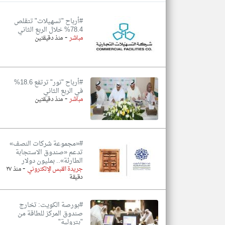
#أرباح "تسهيلات" تتقلص
78.4% خلال الربع الثاني
-
مباشر
منذ دقيقتين
تعبر
المقالات
الموجوده
هنا عن
وجهة
نظر
#أرباح "نور" ترتفع 18.6%
كاتبيها.
في الربع الثاني
-
مباشر
منذ دقيقتين
#«مجموعة شركات النصف»
تدعم «صندوق الاستجابة
الطارئة».. بمليون دولار
-
جريدة القبس الإلكتروني
منذ ٢٧
دقيقة
#بورصة الكويت: تخارج
صندوق المركز للطاقة من
"بترولية"