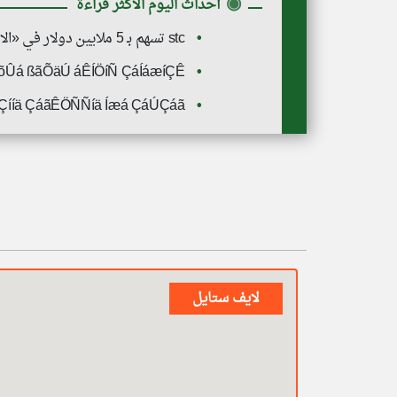
◉
أحداث اليوم الأكثر قراءة
stc تسهم بـ 5 ملايين دولار في «الاستجابة الطارئة»
õÛá ßãÕäÚ áÊÍÖíÑ ÇáÍáæíÇÊ
ãáÇííä ÇáãÊÖÑÑíä Íæá ÇáÚÇáã
لايف ستايل