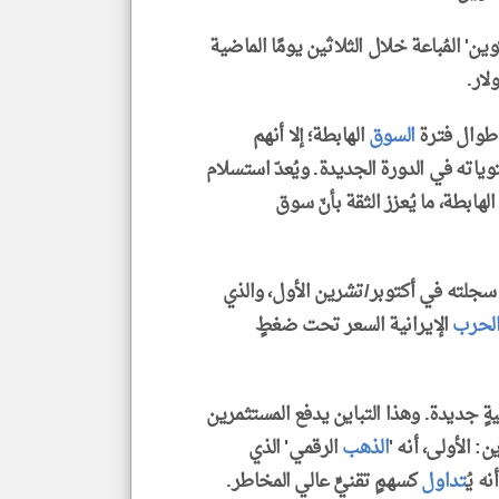
ين' المُباعة خلال الثلاثين يومًا الماضية
 طوال فترة
السوق
الهابطة؛ إلا أنهم
ياته في الدورة الجديدة. ويُعدّ استسلام
هابطة، ما يُعزز الثقة بأنّ سوق
 سجلته في أكتوبر/تشرين الأول، والذي
لحرب
الإيرانية السعر تحت ضغطٍ
ٍ جديدة. وهذا التباين يدفع المستثمرين
 الأولى، أنه '
الذهب
الرقمي' الذي
ه يُ
تداول
كسهمٍ تقنيٍّ عالي المخاطر.