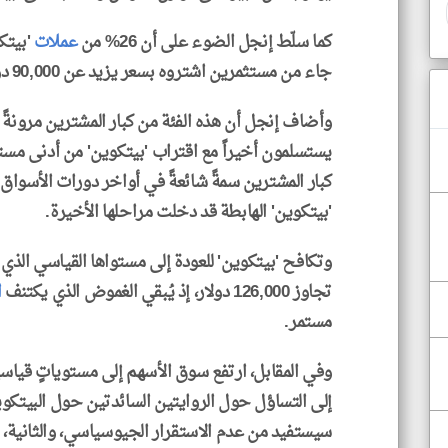
كما سلّط إنجل الضوء على أن 26% من
عملات
'بيتكو
جاء من مستثمرين اشتروه بسعر يزيد عن 90,000 دولار.
وأضاف إنجل أن هذه الفئة من كبار المشترين مرونةً
يستسلمون أخيراً مع اقتراب 'بيتكوين' من أدنى مستو
كبار المشترين سمةً شائعةً في أواخر دورات الأسواق ال
'بيتكوين' الهابطة قد دخلت مراحلها الأخيرة.
وتكافح 'بيتكوين' للعودة إلى مستواها القياسي الذي
تجاوز 126,000 دولار، إذ يُبقي الغموض الذي يكتنف
ا
مستمر.
وفي المقابل، ارتفع سوق الأسهم إلى مستوياتٍ قياسية
إلى التساؤل حول الروايتين السائدتين حول البيتكوين:
سيستفيد من عدم الاستقرار الجيوسياسي، والثانية، أن