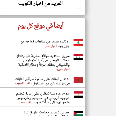
المزيد من اخبار الكويت
أيضاً في موقع كل يوم
رونالدو يسخر من شائعات زواجه من
جورجينا
اخبار لبنان
سوريا تستعيد مواقع تجارية كان يشغلها
الجانب الروسي في مرفأ طرطوس..
والشيباني يتفقد المرفأ ومطار اللاذقية
اخبار سوريا
اعتقال المئات على خلفية حرائق الغابات
في فرنسا، لكن من المسؤول؟
اخبار المغرب
سوريا وروسيا تتفقان على إعادة تنظيم
الوجود الروسي في حميميم وطرطوس
وتحويلهما إلى مراكز تدريب
اخبار مصر
حماس تتمسك بخارطة طريق غزة