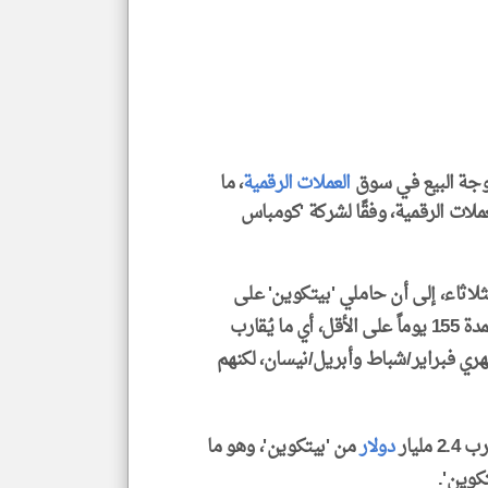
العن
الا
للمق
klyoum.com
 موجة البيع في سوق
العملات الرقمية
، ما
عملات الرقمية، وفقًا لشركة 'كومباس
لاثاء، إلى أن حاملي 'بيتكوين' على
المدى الطويل، وهم أولئك الذين احتفظوا بعملاتهم لمدة 155 يوماً على الأقل، أي ما يُقارب
ري فبراير/شباط وأبريل/نيسان، لكنهم
ليار
دولار
من 'بيتكوين'، وهو ما
كوين'.