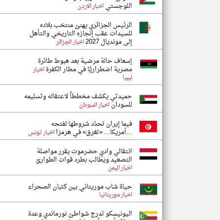
اللوجستي
اخبار الاردن
الرئيس الجزائري يهنئ منتخب بلاده
للسيدات عقب إنجازه التاريخي والتأهل
إلى مونديال 2027
اخبار الجزائر
إسعاف حالة مرضية بعد هبوط طائرة
مصرية اضطراريًا في مطار الكفرة
اخبار
ليبيا
حميدتي يكشف مخططاً لاعتقاله وتسليمه
للسودان
اخبار السودان
فيما إيران تحدّد شروطها لفتحه
...أمريكا... «تغرق» في هرمز!
اخبار تونس
انتقالي وادي حضرموت يقرر مواصلة
التصعيد ويطالب بطرد قوات الطوارئ
اخبار اليمن
حياة شاب موريتاني بين كثبان الصحراء
اخبار موريتانيا
اليونيسكو تدرج شواطئ نورماندي وعدة