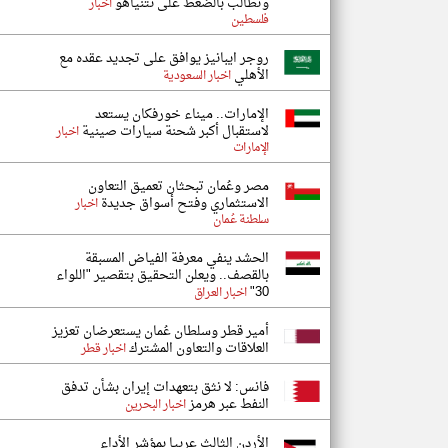
وتطالب بالضغط على نتنياهو
اخبار
فلسطين
روجر ايبانيز يوافق على تجديد عقده مع
الأهلي
اخبار السعودية
الإمارات.. ميناء خورفكان يستعد
لاستقبال أكبر شحنة سيارات صينية
اخبار
الإمارات
مصر وعُمان تبحثان تعميق التعاون
الاستثماري وفتح أسواق جديدة
اخبار
سلطنة عُمان
الحشد ينفي معرفة الفياض المسبقة
بالقصف.. ويعلن التحقيق بتقصير "اللواء
30"
اخبار العراق
أمير قطر وسلطان عُمان يستعرضان تعزيز
العلاقات والتعاون المشترك
اخبار قطر
فانس: لا نثق بتعهدات إيران بشأن تدفق
النفط عبر هرمز
اخبار البحرين
الأردن الثالث عربيا بمؤشر الأداء