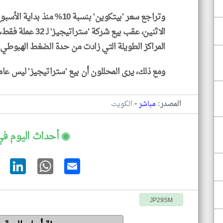
وتراجع سعر 'بيتكوين' بنسبة 0
الاثنين، عقب بيع شر
المراكز الطويلة التي زادت من حدة الضغط الهبوطي.
ومع ذلك، يرى المحللون أن بيع 'ستراتيجيز' ليس عامل
-
المصدر:
مباشر
الكويت
◉ أحداث اليوم في
JP29SM