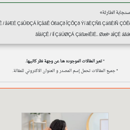
ÇÊ / åíÆÉ ÇáÛÐÇÁ ÏÇåãÊ ÓßäÇð ÎÇÕÇð Ýí ãÈÇÑß ÇáßÈíÑ ÇÓÊ
ãÍáíÇÊ / íÏ ÇáÚØÇÁ ÇáßæíÊíÉ.. ØæÞ äÌÇÉ á
*
تعبر المقالات الموجوده هنا عن وجهة نظر كاتبيها.
* جميع المقالات تحمل إسم المصدر و العنوان الاكتروني للمقالة.