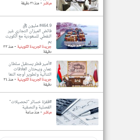
-
مباشر
منذ ٣١ دقيقة
#464.9 مليون ريال
فائض الميزان التجاري غير
النفطي للسعودية مع الكويت
بم
-
جريدة الجريدة الكويتية
منذ ٣٣
دقيقة
#أمير قطر يستقبل سلطان
عمان ويبحثان العلاقات
الثنائية وتطوير أوجه التعا
-
جريدة الجريدة الكويتية
منذ ٣٤
دقيقة
#قفزة خسائر "تحصيلات"
الفصلية والنصفية
-
مباشر
منذ ساعة