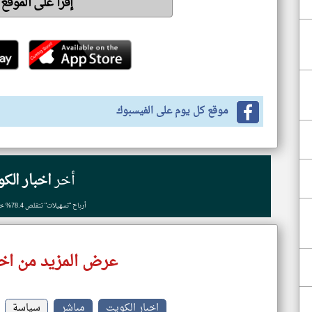
إقرأ على الموقع
موقع كل يوم على الفيسبوك
أخر
اخبار الك
أرباح "تسهيلات" تتقلص 78.4% خلال الربع الثاني
عرض المزيد من اخب
اخبار الكويت
مباشر
سياسة