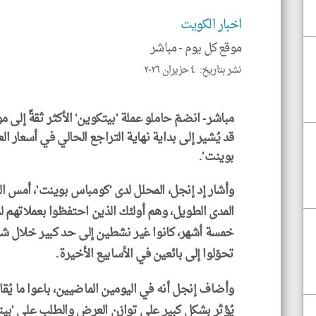
اخبار الكويت
موقع كل يوم -
مباشر
نشر بتاريخ: ٤ حزيران ٢٠٢٦
مباشر- انضمّ حاملو عملة 'بيتكوين' الأكثر ثقةً إلى
قد يُشير إلى بداية نهاية التراجع الحالي في أسعار ال
بوينت'.
وأشار إد إنجل، المحلل لدى 'كومباس بوينت'، أمس الث
خمسة أشهر، كانوا غير نشطين إلى حد كبير خلال شه
تحوّلوا إلى بائعين في الأسابيع الأخيرة.
وأضاف إنجل أنه في اليومين الماضيين، باعوا ما يُقارب 2.4 م
يُؤثر بشكل كبير على توازن العرض والطلب على 'بيت