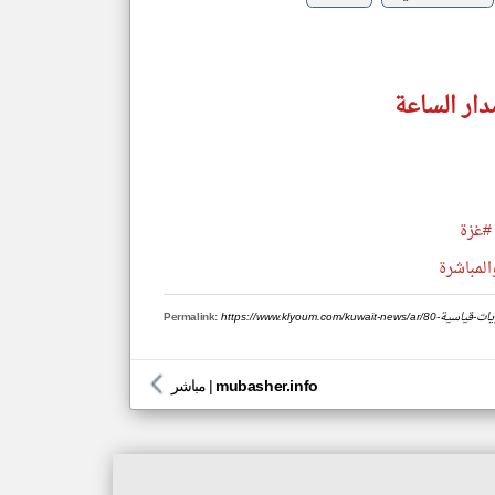
دار الساعة
#غزة
المباشرة
ها-لمستويات-قياسية
Permalink:
mubasher.info
|
مباشر