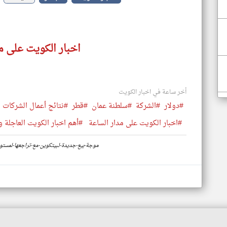
اخبار الكويت على م
أخر ساعة في اخبار الكويت
#دولار
#الشركة
#سلطنة عمان
#قطر
#نتائج أعمال الشركات
#اخبار الكويت على مدار الساعة
#أهم اخبار الكويت العاجلة و
https://www.klyoum.com/kuwait-news/ar/80-موجة-بيع-جديدة-لـبيتكوين-مع-تراجع