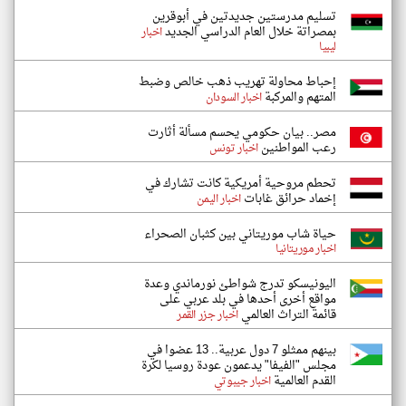
تسليم مدرستين جديدتين في أبوقرين
بمصراتة خلال العام الدراسي الجديد
اخبار
ليبيا
إحباط محاولة تهريب ذهب خالص وضبط
المتهم والمركبة
اخبار السودان
مصر.. بيان حكومي يحسم مسألة أثارت
رعب المواطنين
اخبار تونس
تحطم مروحية أمريكية كانت تشارك في
إخماد حرائق غابات
اخبار اليمن
حياة شاب موريتاني بين كثبان الصحراء
اخبار موريتانيا
اليونيسكو تدرج شواطئ نورماندي وعدة
مواقع أخرى أحدها في بلد عربي على
قائمة التراث العالمي
اخبار جزر القمر
بينهم ممثلو 7 دول عربية.. 13 عضوا في
مجلس "الفيفا" يدعمون عودة روسيا لكرة
القدم العالمية
اخبار جيبوتي