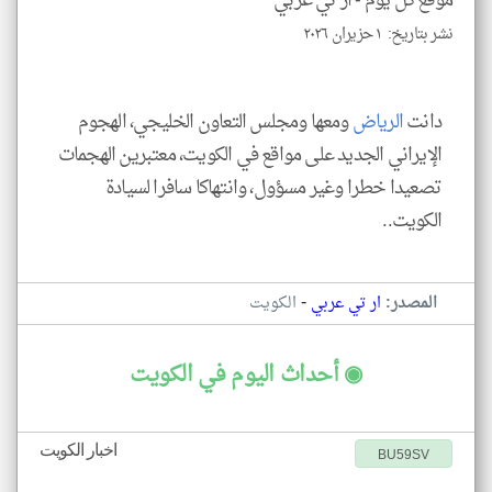
موقع كل يوم -
ار تي عربي
نشر بتاريخ: ١ حزيران ٢٠٢٦
klyoum.com
دانت
الرياض
ومعها ومجلس التعاون الخليجي، الهجوم
الإيراني الجديد على مواقع في الكويت، معتبرين الهجمات
تصعيدا خطرا وغير مسؤول، وانتهاكا سافرا لسيادة
الكويت..
-
المصدر:
ار تي عربي
الكويت
◉ أحداث اليوم في الكويت
اخبار الكويت
BU59SV