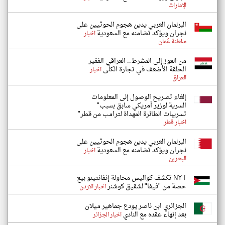
الإمارات
البرلمان العربي يدين هجوم الحوثيين على
نجران ويؤكد تضامنه مع السعودية
اخبار
سلطنة عُمان
من العوز إلى المشرط.. العراقي الفقير
الحلقة الأضعف في تجارة الكلى
اخبار
العراق
إلغاء تصريح الوصول إلى المعلومات
السرية لوزير أمريكي سابق بسبب"
تسريبات الطائرة المهداة لترامب من قطر"
اخبار قطر
البرلمان العربي يدين هجوم الحوثيين على
نجران ويؤكد تضامنه مع السعودية
اخبار
البحرين
NYT تكشف كواليس محاولة إنفانتينو بيع
حصة من "فيفا" لشقيق كوشنر
اخبار الاردن
الجزائري ابن ناصر يودع جماهير ميلان
بعد إنهاء عقده مع النادي
اخبار الجزائر