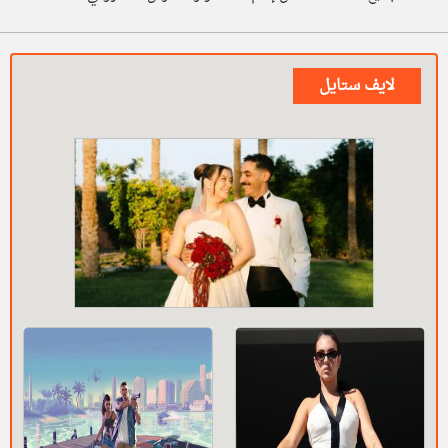
لايف ستايل