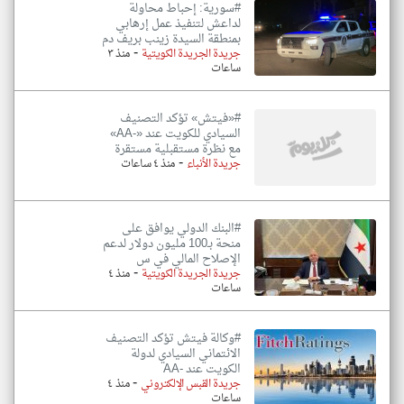
#سورية: إحباط محاولة
لداعش لتنفيذ عمل إرهابي
بمنطقة السيدة زينب بريف دم
-
جريدة الجريدة الكويتية
منذ ٣
ساعات
#«فيتش» تؤكد التصنيف
السيادي للكويت عند «-AA»
مع نظرة مستقبلية مستقرة
-
جريدة الأنباء
منذ ٤ ساعات
#البنك الدولي يوافق على
منحة بـ100 مليون دولار لدعم
الإصلاح المالي في س
-
جريدة الجريدة الكويتية
منذ ٤
ساعات
#وكالة فيتش تؤكد التصنيف
الائتماني السيادي لدولة
الكويت عند -AA
-
جريدة القبس الإلكتروني
منذ ٤
ساعات