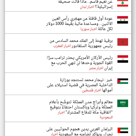
عن نعيم قاسم.. ماذا قالت صحيفة
إسرائيليّة؟
اخبار لبنان
عودة أول قافلة من مهجّري رأس العين
الاثنين.. ومساعدة مالية بقيمة 1000 دولار
لكل عائلة
اخبار سوريا
برقية تهنئة إلى الملك محمد السادس من
رئيس جمهورية السلفادور
اخبار المغرب
رئيس الأركان الأمريكي يحذر ترامب سرًا:
القوة الجوية وحدها لن تنهي الحرب مع
إيران
اخبار مصر
خبر : نيجار محمد تستنجد بوزارة
الداخلية المصرية في قضية استيلاء على
أموالها
اخبار فلسطين
معالم وأبراج مدن المملكة تتوشّح بأعلام
المملكة وتركيا وباكستان احتفاءً بتوقيع
"اتفاقية مكة للدفاع المشترك"
اخبار
السعودية
البرلمان العربي يدين هجوم الحوثيين على
نجران ويؤكد تضامنه مع السعودية
اخبار