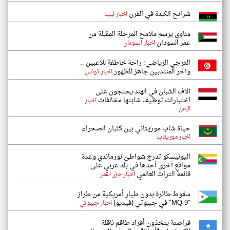
شرائح الكبدة في الفرن
اخبار ليبيا
مناوي يرسم ملامح المرحلة المقبلة من
عمر السودان
اخبار السودان
الترجي الرياضي: راحة خاطفة للاعبين ..
وآخر المنتدبين جاهز للظهور
اخبار تونس
آلاف الشبان في الهند يحتجون على
اختبارات توظيف شابتها مخالفات
اخبار
اليمن
حياة شاب موريتاني بين كثبان الصحراء
اخبار موريتانيا
اليونيسكو تدرج شواطئ نورماندي وعدة
مواقع أخرى أحدها في بلد عربي على
قائمة التراث العالمي
اخبار جزر القمر
سقوط طائرة بدون طيار أمريكية من طراز
"MQ-9" في جيبوتي (فيديو)
اخبار جيبوتي
قراصنة يتخذون أفراد طاقم ناقلة