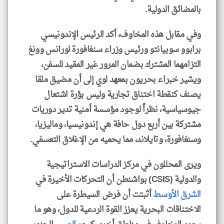
بالمضائق الدولية.
وفي مقابل هذه المخاوف، أكد الرئيس الإندونيسي
برابوو سوبيانتو ورئيس وزراء سنغافورة لورانس وونغ
التزامهما المشترك بضمان المرور غير المقيد للسفن،
ويشير خبراء بحريون بمعهد لوي إلى أن مضيق ملقا
يصنف كنقطة اختناق تجارية وليس بؤرة اشتعال
جيوسياسية، نظراً لوجود مؤسسة أمنية تدير دوريات
مشتركة بين أربع دول حافة هي إندونيسيا، وماليزيا،
وسنغافورة، وتايلاند، مما يحميه من الإغلاق التعسفي.
ويرى المحللون في مركز الدراسات الاستراتيجية
والدولية (CSIS) بواشنطن أن التحركات الأخيرة في
الشرق الأوسط
أثبتت أن فرض السيطرة على
الاختناقات البحرية يعزز القوة الردعية للدول، وهو ما