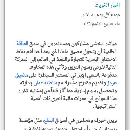
الا
اخبار الكويت
للمق
موقع كل يوم -
مباشر
نشر بتاريخ: ٧ تموز ٢٠٢٦
klyoum.com
مباشر- يخشى مشاركون ومستثمرون في سوق
الطاقة
العالمية أن يتحول مضيق ملقا، الذي يعد أحد أهم نقاط
الاختناق البحرية للتجارة والنفط في العالم، إلى المعركة
التالية لفرض رسوم المرور، وتأتي هذه المخاوف
مدفوعة بالسعي الإيراني المستمر للسيطرة على
مضيق
هرمز
وتقديم مقترح مشترك مع
سلطنة عمان
لإدارته
وتحصيل رسوم إدارية، مما أثار قلقاً من إمكانية تكرار
هذا النموذج في ممرات مائية أخرى ذات أهمية
استراتيجية.
ويرى خبراء ومحللون في أسواق
السلع
، مثل مؤسسة
ريستاد إنرجي، أن احتمال حدوث صدمة نفطية على