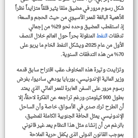
شكل رسوم مرور في مضيق ملقا يثير قلقاً متزايداً نظراً
للأهمية البالغة للممر الآسيوي من حيث الحجم والسعة؛
إذ استقطب المضيق وحده نحو 29% من إجمالي
تدفقات
النفط
المنقولة بحراً حول العالم خلال النصف
الأول من عام 2025، ويشكل النفط الخام ما يربو على
70% من هذه التدفقات السنوية.
وتزايدت وتيرة هذه المخاوف عقب اقتراح سابق قدمه
وزير المالية الإندونيسي، بوربايا يودهي ساديوا، بفرض
رسوم مرور على السفن العابرة للممر المائي الذي يمتد
بطول 900 كيلومتر، ورغم تراجعه عن الفكرة لاحقاً، إلا
أن الطرح ترك صدى في الأسواق، خاصة وأن الساحل
الإندونيسي يمثل الحافة الجنوبية الكاملة للمضيق،
بالرغم من أن إنشاء مثل هذا النظام يعد غير قانوني
بموجب القانون الدولي الذي يكفل حرية الملاحة