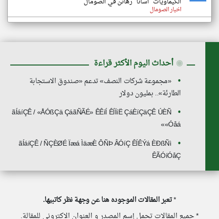
الكيماويات "أسانا" رهائن في الصومال
اخبار الصومال
◉
أحداث اليوم الأكثر قراءة
«مجموعة شركات النصف» تدعم «صندوق الاستجابة
الطارئة».. بمليون دولار
ãÍáíÇÊ / «ÅÓßÇä ÇáãÑÃÉ» ÊÊíÍ ÊÍÏíË ÇáÈíÇäÇÊ ÚÈÑ
«Óåá»
ãÍáíÇÊ / ÑÇÈØÉ Ïæá ÌäæÈ ÔÑÞ ÂÓíÇ ÊÍÊÝá ÈÐßÑì
ÊÃÓíÓåÇ
*
تعبر المقالات الموجوده هنا عن وجهة نظر كاتبيها.
* جميع المقالات تحمل إسم المصدر و العنوان الاكتروني للمقالة.