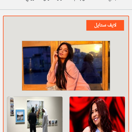
لايف ستايل