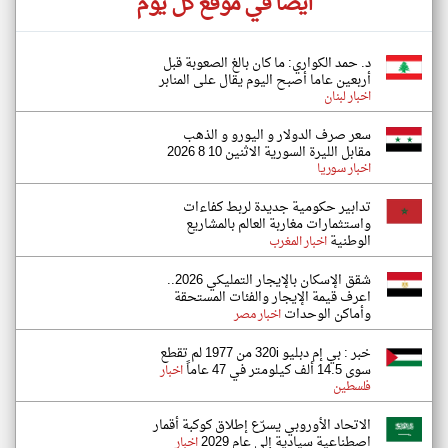
أيضاً في موقع كل يوم
د. حمد الكواري: ما كان بالغ الصعوبة قبل
أربعين عاما أصبح اليوم يقال على المنابر
اخبار لبنان
سعر صرف الدولار و اليورو و الذهب
مقابل الليرة السورية الاثنين 10 8 2026
اخبار سوريا
تدابير حكومية جديدة لربط كفاءات
واستثمارات مغاربة العالم بالمشاريع
الوطنية
اخبار المغرب
شقق الإسكان بالإيجار التمليكي 2026..
اعرف قيمة الإيجار والفئات المستحقة
وأماكن الوحدات
اخبار مصر
خبر : بي إم دبليو 320i من 1977 لم تقطع
سوى 14.5 ألف كيلومتر في 47 عاماً
اخبار
فلسطين
الاتحاد الأوروبي يسرّع إطلاق كوكبة أقمار
اصطناعية سيادية إلى عام 2029
اخبار