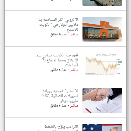
#"ترولي" تقر المساهمة بـ3
ملايين دولار في "الكويت
للاستج
-
مباشر
منذ ١٠ دقائق
#بورصة الكويت تتباين عند
الإغلاق وسط ارتفاع لـ7
قطاعات
-
مباشر
منذ ١٠ دقائق
#"المنار": تجديد وزيادة
تسهيلات ائتمانية لـ9.37
مليون دينار
-
مباشر
منذ ١٠ دقائق
#ترامب يلوّح بالضغط