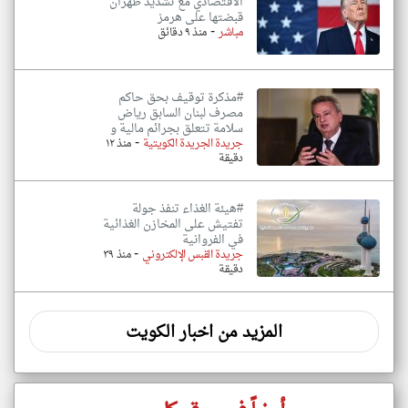
الاقتصادي مع تشديد طهران
قبضتها على هرمز
-
مباشر
منذ ٩ دقائق
#مذكرة توقيف بحق حاكم
مصرف لبنان السابق رياض
سلامة تتعلق بجرائم مالية و
-
جريدة الجريدة الكويتية
منذ ١٢
دقيقة
#هيئة الغذاء تنفذ جولة
تفتيش على المخازن الغذائية
في الفروانية
-
جريدة القبس الإلكتروني
منذ ٣٩
دقيقة
المزيد من اخبار الكويت