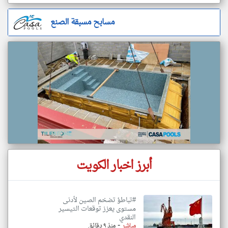
مسابح مسبقة الصنع
أبرز اخبار الكويت
#تباطؤ تضخم الصين لأدنى
مستوى يعزز توقعات التيسير
النقدي
-
مباشر
منذ ٩ دقائق