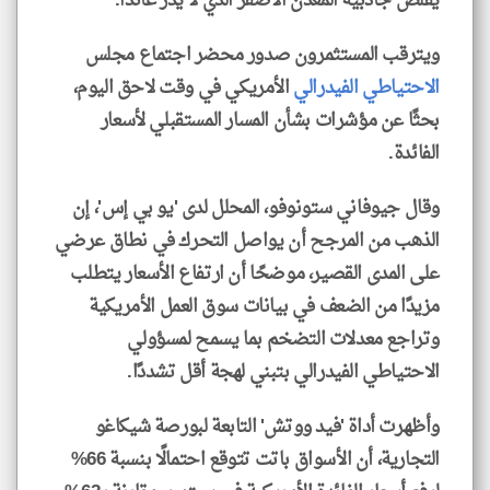
يقلص جاذبية المعدن الأصفر الذي لا يدر عائدًا.
ويترقب المستثمرون صدور محضر اجتماع مجلس
الاحتياطي الفيدرالي
الأمريكي في وقت لاحق اليوم،
بحثًا عن مؤشرات بشأن المسار المستقبلي لأسعار
الفائدة.
وقال جيوفاني ستونوفو، المحلل لدى 'يو بي إس'، إن
الذهب من المرجح أن يواصل التحرك في نطاق عرضي
على المدى القصير، موضحًا أن ارتفاع الأسعار يتطلب
مزيدًا من الضعف في بيانات سوق العمل الأمريكية
وتراجع معدلات التضخم بما يسمح لمسؤولي
الاحتياطي الفيدرالي بتبني لهجة أقل تشددًا.
وأظهرت أداة 'فيد ووتش' التابعة لبورصة شيكاغو
التجارية، أن الأسواق باتت تتوقع احتمالًا بنسبة 66%