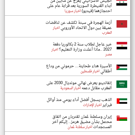
الجيش الاسرائيلي يفرج عن شابين من
أبناء القنيطرة السورية بعد قرابة عام على
احتجازهما (فيديو)
اخبار سوريا
أزمة الهجرة في سبتة تكشف عن تناقضات
عميقة بين دول الاتحاد الأوروبي
اخبار
المغرب
خبر عاجل لطلاب سنة 2 بكالوريا دفعة
2027 ..ماذا أعلنت وزارة التعليم؟
اخبار
مصر
الأسيرة هناء طحاينة... حرموني من وداع
أطفالي
اخبار فلسطين
إنفانتينو يعرض نهائي مونديال 2030 على
المغرب مقابل دعمه
اخبار السعودية
الذهب يسجل أفضل أداء يومي منذ أوائل
فبراير
اخبار الإمارات
إيران وسلطنة عُمان تقتربان من اتفاق
محتمل بشأن مضيق هرمز.. إليكم آخر
المستجدات
اخبار سلطنة عُمان