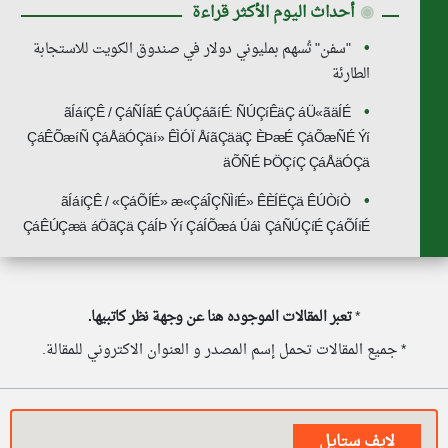
◉
أحداث اليوم الأكثر قراءة
"سفن" تُسهم بمليوني دولار في صندوق الكويت للاستجابة
الطارئة
ãÍáíÇÊ / ÇáÑÍãÉ ÇáÚÇáãíÉ: ÑÚÇíÊäÇ áÜ«ãäÍÉ
ÇáÊÕæíÑ ÇáÅäÓÇäí» ÊÌÓÏ ÅíãÇääÇ ÈÞæÉ ÇáÕæÑÉ Ýí
äÕÑÉ ÞÖÇíÇ ÇáÅäÓÇä
ãÍáíÇÊ / «ÇáÕÍÉ» æ«ÇáÎÇÑÌíÉ» ÊÈÍËÇä ÊÚÒíÒ
ÇáÊÚÇæä áÖãÇä ÇáÍÞ Ýí ÇáÍÕæá Úáì ÇáÑÚÇíÉ ÇáÕÍíÉ
*
تعبر المقالات الموجوده هنا عن وجهة نظر كاتبيها.
* جميع المقالات تحمل إسم المصدر و العنوان الاكتروني للمقالة.
لايف ستايل