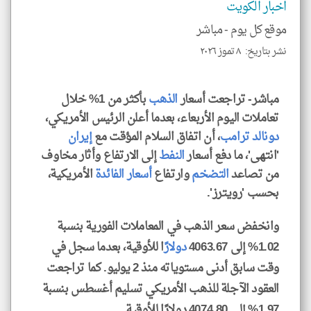
اخبار الكويت
الا
للمق
موقع كل يوم -
مباشر
نشر بتاريخ: ٨ تموز ٢٠٢٦
مباشر- تراجعت أسعار
الذهب
بأكثر من 1% خلال
klyoum.com
تعاملات اليوم الأربعاء، بعدما أعلن الرئيس الأمريكي،
دونالد ترامب
، أن اتفاق السلام المؤقت مع
إيران
'انتهى'، ما دفع أسعار
النفط
إلى الارتفاع وأثار مخاوف
من تصاعد
التضخم
وارتفاع
أسعار الفائدة
الأمريكية،
بحسب 'رويترز'.
وانخفض سعر الذهب في المعاملات الفورية بنسبة
1.02% إلى 4063.67
دولار
ًا للأوقية، بعدما سجل في
وقت سابق أدنى مستوياته منذ 2 يوليو. كما تراجعت
العقود الآجلة للذهب الأمريكي تسليم أغسطس بنسبة
1.97% إلى 4074.80 دولارًا للأوقية.