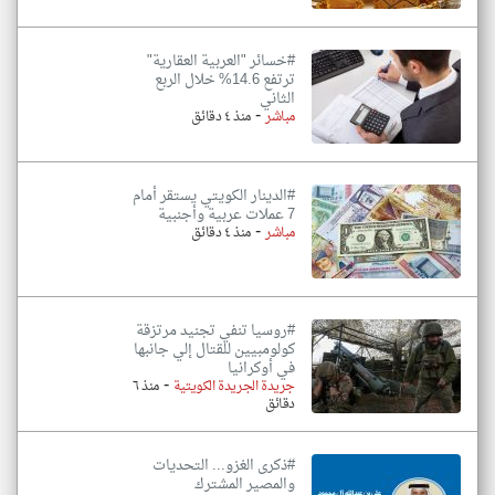
#خسائر "العربية العقارية"
ترتفع 14.6% خلال الربع
الثاني
-
مباشر
منذ ٤ دقائق
#الدينار الكويتي يستقر أمام
7 عملات عربية وأجنبية
-
مباشر
منذ ٤ دقائق
#روسيا تنفي تجنيد مرتزقة
كولومبيين للقتال إلي جانبها
في أوكرانيا
-
جريدة الجريدة الكويتية
منذ ٦
دقائق
#ذكرى الغزو... التحديات
والمصير المشترك