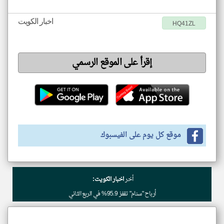
اخبار الكويت
HQ41ZL
إقرأ على الموقع الرسمي
موقع كل يوم على الفيسبوك
أخر
اخبار الكويت:
أرباح "سنام" تقفز 95.9% في الربع الثاني