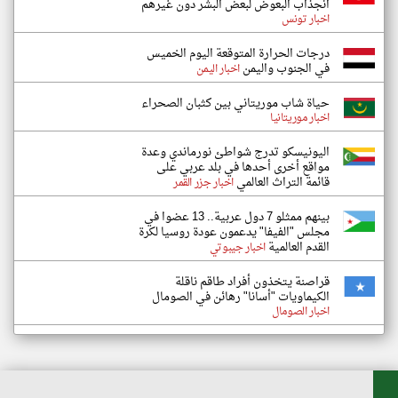
انجذاب البعوض لبعض البشر دون غيرهم
اخبار تونس
درجات الحرارة المتوقعة اليوم الخميس
في الجنوب واليمن
اخبار اليمن
حياة شاب موريتاني بين كثبان الصحراء
اخبار موريتانيا
اليونيسكو تدرج شواطئ نورماندي وعدة
مواقع أخرى أحدها في بلد عربي على
قائمة التراث العالمي
اخبار جزر القمر
بينهم ممثلو 7 دول عربية.. 13 عضوا في
مجلس "الفيفا" يدعمون عودة روسيا لكرة
القدم العالمية
اخبار جيبوتي
قراصنة يتخذون أفراد طاقم ناقلة
الكيماويات "أسانا" رهائن في الصومال
اخبار الصومال