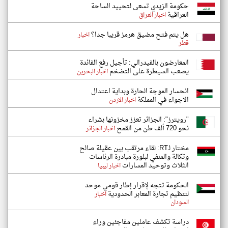
حكومة الزيدي تسعى لتحييد الساحة
العراقية
اخبار العراق
هل يتم فتح مضيق هرمز قريبا جدا؟
اخبار
قطر
المعارضون بالفيدرالي: تأجيل رفع الفائدة
يصعب السيطرة على التضخم
اخبار البحرين
انحسار الموجة الحارة وبداية اعتدال
الاجواء في المملكة
اخبار الاردن
"رويترز": الجزائر تعزز مخزونها بشراء
نحو 720 ألف طن من القمح
اخبار الجزائر
مختار لـRT: لقاء مرتقب بين عقيلة صالح
وتكالة والمنفي لبلورة مبادرة الرئاسات
الثلاث وتوحيد المسارات
اخبار ليبيا
الحكومة تتجه لإقرار إطار قومي موحد
لتنظيم تجارة المعابر الحدودية
اخبار
السودان
دراسة تكشف عاملين مفاجئين وراء