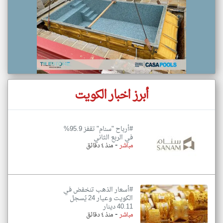
أبرز اخبار الكويت
#أرباح "سنام" تقفز 95.9%
في الربع الثاني
-
مباشر
منذ ٤ دقائق
#أسعار الذهب تنخفض في
الكويت وعيار 24 يُسجل
40.11 دينار
-
مباشر
منذ ٤ دقائق