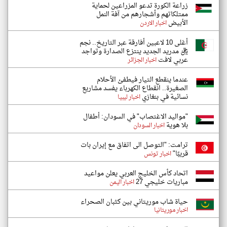
زراعة الكورة تدعو المزراعين لحماية
ممتلكاتهم وأشجارهم من آفة النمل
الأبيض
اخبار الاردن
أغلى 10 لاعبين أفارقة عبر التاريخ.. نجم
ريال مدريد الجديد ينتزع الصدارة وتواجد
عربي لافت
اخبار الجزائر
عندما ينقطع التيار فيطفئ الأحلام
الصغيرة.. انقطاع الكهرباء يفسد مشاريع
نسائية في بنغازي
اخبار ليبيا
"​​مواليد الاغتصاب" في السودان: أطفال
بلا هوية
اخبار السودان
ترامت: "التوصل الى اتفاق مع إيران بات
قريبًا"
اخبار تونس
اتحاد كأس الخليج العربي يعلن مواعيد
مباريات خليجي 27
اخبار اليمن
حياة شاب موريتاني بين كثبان الصحراء
اخبار موريتانيا