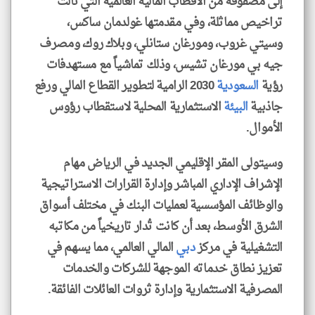
إلى مصفوفة من الأقطاب المالية العالمية التي نالت
تراخيص مماثلة، وفي مقدمتها غولدمان ساكس،
وسيتي غروب، ومورغان ستانلي، وبلاك روك، ومصرف
جيه بي مورغان تشيس، وذلك تماشياً مع مستهدفات
رؤية
السعودية
2030 الرامية لتطوير القطاع المالي ورفع
جاذبية
البيئة
الاستثمارية المحلية لاستقطاب رؤوس
الأموال.
وسيتولى المقر الإقليمي الجديد في الرياض مهام
الإشراف الإداري المباشر وإدارة القرارات الاستراتيجية
والوظائف المؤسسية لعمليات البنك في مختلف أسواق
الشرق الأوسط، بعد أن كانت تُدار تاريخياً من مكاتبه
التشغيلية في مركز
دبي
المالي العالمي، مما يسهم في
تعزيز نطاق خدماته الموجهة للشركات والخدمات
المصرفية الاستثمارية وإدارة ثروات العائلات الفائقة.