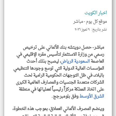
الا
للمق
اخبار الكويت
موقع كل يوم -
مباشر
نشر بتاريخ: ٩ تموز ٢٠٢٦
klyoum.com
مباشر- حصل دويتشه بنك الألماني على ترخيص
رسمي من وزارة الاستثمار لتأسيس مقره الإقليمي في
العاصمة
السعودية
الرياض
، ليصبح بذلك أحدث
المؤسسات المالية الدولية التي توسع وجودها التنظيمي
بالبلاد، في ظل التوجهات الحكومية الرامية لحث
الشركات متعددة الجنسيات والمصارف العالمية الكبرى
على اتخاذ المملكة مركزاً رئيسياً لعملياتها في منطقة
الشرق الأوسط
وفق بلومبرجج.
وينضم المصرف الألماني العملاق، بموجب هذه الخطوة،