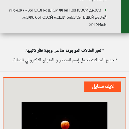
гНбнЗК / «ЗбГСХЗП»: ШЮУ ФПнП ЗбНСЗСЙ деЗСЗ
жгЗЖб ббНСЗСЙ жСШИ бнбЗ Эн ЪШбЙ деЗнЙ
ЗбГУИжЪ
*
تعبر المقالات الموجوده هنا عن وجهة نظر كاتبيها.
* جميع المقالات تحمل إسم المصدر و العنوان الاكتروني للمقالة.
لايف ستايل