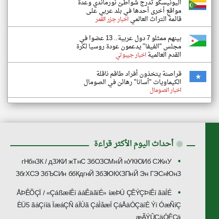
اليونيسكو تدرج شواطئ نورماندي وعدة
مواقع أخرى أحدها في بلد عربي على
قائمة التراث العالمي
اخبار جزر القمر
بينهم ممثلو 7 دول عربية.. 13 عضوا في
مجلس "الفيفا" يدعمون عودة روسيا لكرة
القدم العالمية
اخبار جيبوتي
قراصنة يتخذون أفراد طاقم ناقلة
الكيماويات "أسانا" رهائن في الصومال
اخبار الصومال
◉
أحداث اليوم الأكثر قراءة
гНбнЗК / дЗЖИ жТнС ЗбОЗСМнЙ нУКЮИб СЖнУ
ЗбгХСЭ ЗбЪСИн ббКдгнЙ ЗбЗЮКХЗПнЙ Эн ГЭСнЮнЗ
ÅÞÊÕÇÏ / «ÇáßæíÊí ááÊäãíÉ» íæÞÚ ÇÊÝÇÞíÊí ãäÍÉ
ÈÜ5 ãáÇííä ÏæáÇÑ áÏÚã ÇáÌåæÏ ÇáÅäÓÇäíÉ Ýí ÓæÑíÇ
æÃÝÛÇäÓÊÇä